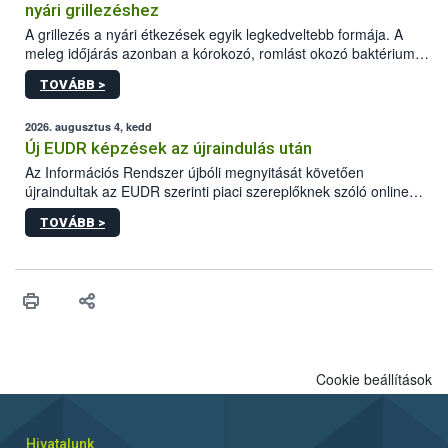
nyári grillezéshez
A grillezés a nyári étkezések egyik legkedveltebb formája. A
meleg időjárás azonban a kórokozó, romlást okozó baktériumok
gyorsabb szaporodásának is kedvez. A szabadtéri sütögetés
TOVÁBB >
ezért nem csupán a megfelelő sütési technikáról szól: legalább
ilyen fontos az alapanyagok biztonságos kezelése, az alapvető
higiéniai szabályok betartása, a megfelelő hőkezelés, valamint a
2026. augusztus 4, kedd
maradékok szakszerű tárolása. A Nemzeti Élelmiszerlánc-
Új EUDR képzések az újraindulás után
biztonsági Hivatal (Nébih) Oktatási Programja összegyűjtötte a
Az Információs Rendszer újbóli megnyitását követően
biztonságos grillezés legfontosabb tudnivalóit.
újraindultak az EUDR szerinti piaci szereplőknek szóló online
képzések.
TOVÁBB >
Cookie beállítások
Hivatalunk