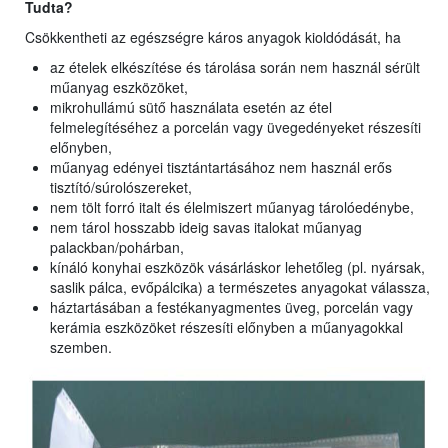
Tudta?
Csökkentheti az egészségre káros anyagok kioldódását, ha
az ételek elkészítése és tárolása során nem használ sérült
műanyag eszközöket,
mikrohullámú sütő használata esetén az étel
felmelegítéséhez a porcelán vagy üvegedényeket részesíti
előnyben,
műanyag edényei tisztántartásához nem használ erős
tisztító/súrolószereket,
nem tölt forró italt és élelmiszert műanyag tárolóedénybe,
nem tárol hosszabb ideig savas italokat műanyag
palackban/pohárban,
kínáló konyhai eszközök vásárláskor lehetőleg (pl. nyársak,
saslik pálca, evőpálcika) a természetes anyagokat válassza,
háztartásában a festékanyagmentes üveg, porcelán vagy
kerámia eszközöket részesíti előnyben a műanyagokkal
szemben.