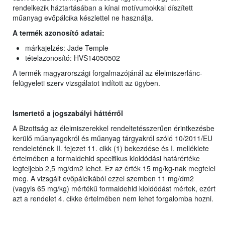
rendelkezik háztartásában a kínai motívumokkal díszített
műanyag evőpálcika készlettel ne használja.
A termék azonosító adatai:
márkajelzés: Jade Temple
tételazonosító: HVS14050502
A termék magyarországi forgalmazójánál az élelmiszerlánc-
felügyeleti szerv vizsgálatot indított az ügyben.
Ismertető a jogszabályi háttérről
A Bizottság az élelmiszerekkel rendeltetésszerűen érintkezésbe
kerülő műanyagokról és műanyag tárgyakról szóló 10/2011/EU
rendeletének II. fejezet 11. cikk (1) bekezdése és I. melléklete
értelmében a formaldehid specifikus kioldódási határértéke
legfeljebb 2,5 mg/dm2 lehet. Ez az érték 15 mg/kg-nak megfelel
meg. A vizsgált evőpálcikából ezzel szemben 11 mg/dm2
(vagyis 65 mg/kg) mértékű formaldehid kioldódást mértek, ezért
azt a rendelet 4. cikke értelmében nem lehet forgalomba hozni.