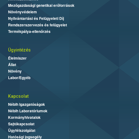
Mezőgazdasági genetikai erőforrások
Növényvédelem
Nyilvántartási és Felügyeleti Díj
Rendszerszervezés és felügyelet
Termékpálya-ellenőrzés
Ügyintézés
Élelmiszer
Állat
Növény
Labor/Egyéb
Kapcsolat
Nébih Igazgatóságok
Nébih Laboratóriumok
Kormányhivatalok
Sajtókapcsolat
Ügyfélszolgálat
Hatósági jogsegély