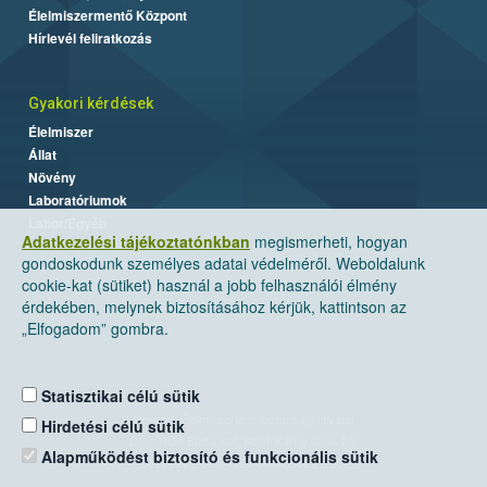
Élelmiszermentő Központ
Hírlevél feliratkozás
Gyakori kérdések
Élelmiszer
Állat
Növény
Laboratóriumok
Labor/Egyéb
Adatkezelési tájékoztatónkban
megismerheti, hogyan
gondoskodunk személyes adatai védelméről. Weboldalunk
cookie-kat (sütiket) használ a jobb felhasználói élmény
érdekében, melynek biztosításához kérjük, kattintson az
„Elfogadom” gombra.
Statisztikai célú sütik
Nemzeti Élelmiszerlánc-biztonsági Hivatal
Hirdetési célú sütik
Cím: 1024 Budapest, Keleti Károly utca. 24.
Alapműködést biztosító és funkcionális sütik
Levelezési cím: 1525 Budapest. Pf. 30.