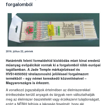
forgalomból
2016. július 22, péntek
Határérték feletti formaldehid kioldódás miatt kínai eredetű
műanyag evőpálcikát vontak ki a forgalomból több európai
tagállamban. A Jade Temple márkajelzéssel és
HVS14050502 tételazonosító jelöléssel forgalmazott
termékből – egy német kereskedő közvetítésével –
Magyarországra is érkezett.
A vonatkozó jogszabályok értelmében az élelmiszerekkel
érintkezésbe kerülő anyagok és tárgyak nem változtathatják
meg az élelmiszer összetételét vagy érzékszervi tulajdonságait,
ezért a NÉBIH felhívja a lakosság figyelmét, hogy aki