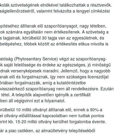
kolák szövetségének elnökével találkozhattak a résztvevők.
óságiellenőrzéséről, valamint felvázolta a lengyel címkézési
pítéséhez állítanak elő szaporítóanyagot, nagy tételben,
atok számára egyáltalán nem értékesítenek. A szövetség a
 tagjainak, körülbelül 30 tagja van az egyesületnek, és
elépéshez, többek között az értékesítés etikus mivolta is
óság (Phytosanitary Service) végzi az szaporítóanyag-
lők saját felelőssége és érdeke az egészséges, jó minőségű
 tudnak versenyképesek maradni. Jellemző, hogy a nagyobb
ítanak elő és forgalmaznak, így nem szükséges licenszdíjat
egóriában forgalmazzák, amíg a kutatóintézetbe
t visszaérkező szaporítóanyag nem áll rendelkezésre. Ezután
étel. A telepítők alapvetően igénylik a certifikált
en áll végigvinni ezt a folyamatot.
ülbelül 10 millió oltványt állítanak elő, ennek a 90%-a
ngyel oltvány-előállítással kapcsolatban nem tudtak pontos
erint kb. 15-20 millió oltvány kerülhet forgalomba évente.
bár a piac csökken, az almaültetvény telepítésekből