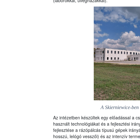
(laborokkal, üvegházakkal).
A Skierniewice-ben
Az intézetben készültek egy előadással a c
használt technológiákat és a fejlesztési irá
fejlesztése a rázópálcás típusú gépek irányáb
hosszú, lelógó vesszői) és az intenzív terme