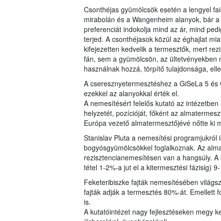
Csonthéjas gyümölcsök esetén a lengyel fai
mirabolán és a Wangenheim alanyok, bár a 
preferenciát indokolja mind az ár, mind ped
terjed. A csonthéjasok közül az éghajlat miat
kifejezetten kedvelik a termesztők, mert re
fán, sem a gyümölcsön, az ültetvényekben 
használnak hozzá, törpítő tulajdonsága, elle
A cseresznyetermesztéshez a GiSeLa 5 és G
ezekkel az alanyokkal érték el.
A nemesítésért felelős kutató az intézetben
helyzetét, pozícióját, főként az almaterme
Európa vezető almatermesztőjévé nőtte ki m
Stanislav Pluta a nemesítési programjukról i
bogyósgyümölcsökkel foglalkoznak. Az alma
rezisztencianemesítésen van a hangsúly. A 
tétel 1-2%-a jut el a kitermesztési fázisig) 9
Feketeribiszke fajták nemesítésében világs
fajták adják a termesztés 80%-át. Emellett 
is.
A kutatóintézet nagy fejlesztéseken megy ke