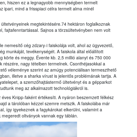
ében, hiszen ez a legnagyobb mennyiségben termelt
ipari, mind a frisspiaci célra termelt alma minél
t ültetvényeinek megtekintésére.74 hektáron foglalkoznak
el, fajtafenntartással. Sajnos a törzsültetvényben nem volt
 nemesítő cég zdzary-i faiskolája volt, ahol az ügyvezető,
munkáját, tevékenységét. A faiskola által előállított
körte és meggy. Évente kb. 2,5 millió alanyt és 750 000
tők részére, nagy tételben termelnek. Csonthéjasokkal a
ető véleménye szerint az amúgy potenciálisan termeszthető
ban, illetve a sharka vírust is jelentős problémának tartja. A
nyatelepet, a szemzőhajtástermő ültetvényt és a gépparkot
tudtunk meg az alkalmazott technológiákról is.
 éves Knipp-faként értékesíti. A nyáron beszemzett félkész
majd a tárolóban kézzel szemre metszik. A faiskolába már
l, így igyekeznek a fagykárokat elkerülni, valamint a
ak megeredt oltványok vannak egy táblán.