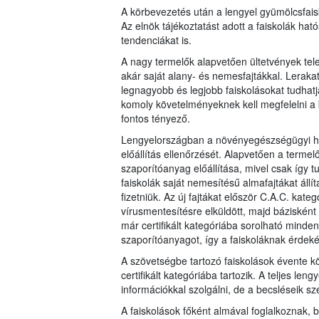
A körbevezetés után a lengyel gyümölcsfais
Az elnök tájékoztatást adott a faiskolák hat
tendenciákat is.
A nagy termelők alapvetően ültetvények tele
akár saját alany- és nemesfajtákkal. Lerak
legnagyobb és legjobb faiskolásokat tudhatja
komoly követelményeknek kell megfelelni a b
fontos tényező.
Lengyelországban a növényegészségügyi hat
előállítás ellenőrzését. Alapvetően a terme
szaporítóanyag előállítása, mivel csak így
faiskolák saját nemesítésű almafajtákat áll
fizetniük. Az új fajtákat először C.A.C. kat
vírusmentesítésre elküldött, majd báziskén
már certifikált kategóriába sorolható minden t
szaporítóanyagot, így a faiskoláknak érdekéb
A szövetségbe tartozó faiskolások évente kör
certifikált kategóriába tartozik. A teljes le
információkkal szolgálni, de a becsléseik sz
A faiskolások főként almával foglalkoznak, 