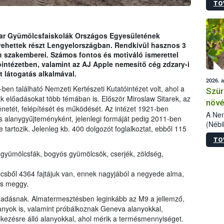
TO
kőris
jelen
talál
azono
ar Gyümölcsfaiskolák Országos Egyesületének
folyta
ehettek részt Lengyelországban. Rendkívül hasznos 3
intéz
szakemberei. Számos fontos és motiváló ismerettel
össze
intézetben, valamint az AJ Apple nemesítő cég zdzary-i
érdek
t látogatás alkalmával.
2026. 
ben található Nemzeti Kertészeti Kutatóintézet volt, ahol a
Szür
tak előadásokat több témában is. Először Miroslaw Sitarek, az
növé
ténetét, felépítését és működését. Az intézet 1921-ben
szől
A Nem
és alanygyűjteményként, jelenlegi formáját pedig 2011-ben
(Nébi
e tartozik. Jelenleg kb. 400 dolgozót foglalkoztat, ebből 115
Klart
TO
módos
egész
ó: gyümölcsfák, bogyós gyümölcsök, cserjék, zöldség,
felha
célja
lcsből 4364 fajtájuk van, ennek nagyjából a negyede alma,
lehet
 és meggy.
Az Or
előadásnak. Almatermesztésben leginkább az M9 a jellemző,
felha
anyok is, valamint próbálkoznak Geneva alanyokkal,
terme
lkezésre álló alanyokkal, ahol mérik a termésmennyiséget.