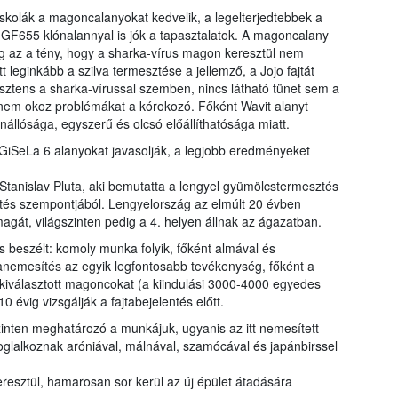
skolák a magoncalanyokat kedvelik, a legelterjedtebbek a
GF655 klónalannyal is jók a tapasztalatok. A magoncalany
ig az a tény, hogy a sharka-vírus magon keresztül nem
t leginkább a szilva termesztése a jellemző, a Jojo fajtát
zisztens a sharka-vírussal szemben, nincs látható tünet sem a
nem okoz problémákat a kórokozó. Főként Wavit alanyt
nállósága, egyszerű és olcsó előállíthatósága miatt.
iSeLa 6 alanyokat javasolják, a legjobb eredményeket
 Stanislav Pluta, aki bemutatta a lengyel gyümölcstermesztés
sztés szempontjából. Lengyelország az elmúlt 20 évben
agát, világszinten pedig a 4. helyen állnak az ágazatban.
s beszélt: komoly munka folyik, főként almával és
nemesítés az egyik legfontosabb tevékenység, főként a
kiválasztott magoncokat (a kiindulási 3000-4000 egyedes
-10 évig vizsgálják a fajtabejelentés előtt.
zinten meghatározó a munkájuk, ugyanis az itt nemesített
foglalkoznak aróniával, málnával, szamócával és japánbirssel
resztül, hamarosan sor kerül az új épület átadására