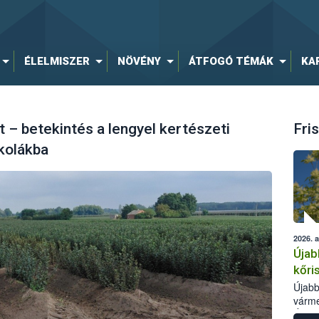
ÉLELMISZER
NÖVÉNY
ÁTFOGÓ TÉMÁK
KA
 – betekintés a lengyel kertészeti
Fris
kolákba
2026. 
Újab
kőri
Újabb
várme
Élelm