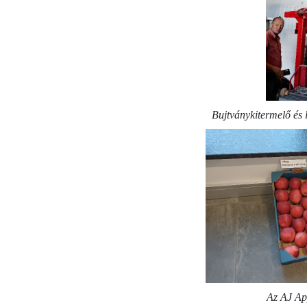
Bujtványkitermelő és 
Az AJ App