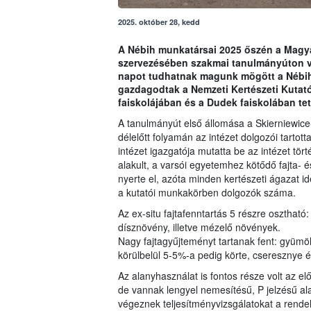
2025. október 28, kedd
A Nébih munkatársai 2025 őszén a Magy
szervezésében szakmai tanulmányúton v
napot tudhatnak magunk mögött a Nébih 
gazdagodtak a Nemzeti Kertészeti Kutató
faiskolájában és a Dudek faiskolában tet
A tanulmányút első állomása a Skierniewice-
délelőtt folyamán az intézet dolgozói tartot
intézet igazgatója mutatta be az intézet tör
alakult, a varsói egyetemhez kötődő fajta- 
nyerte el, azóta minden kertészeti ágazat id
a kutatói munkakörben dolgozók száma.
Az ex-situ fajtafenntartás 5 részre oszthat
dísznövény, illetve mézelő növények.
Nagy fajtagyűjteményt tartanak fent: gyümö
körülbelül 5-5%-a pedig körte, cseresznye
Az alanyhasználat is fontos része volt az 
de vannak lengyel nemesítésű, P jelzésű al
végeznek teljesítményvizsgálatokat a rende