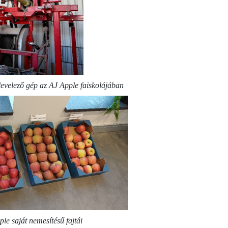
levelező gép az AJ Apple faiskolájában
le saját nemesítésű fajtái