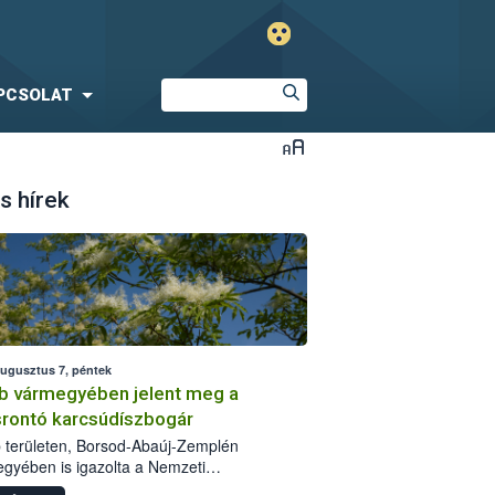
PCSOLAT
s hírek
augusztus 7, péntek
b vármegyében jelent meg a
srontó karcsúdíszbogár
 területen, Borsod-Abaúj-Zemplén
gyében is igazolta a Nemzeti
iszerlánc-biztonsági Hivatal (Nébih) a