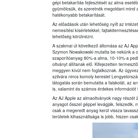
gépi betakarítás fejlesztését az alma eset
gyümölcsük, és szeretnék megoldani mind az 
hatékonyabb betakarítását.
Az előadások után lehetőség nyílt az intéze
nemesítési kísérletekkel, fajtakitermesztéss
lehetőség körülnézni.
A szakmai út következő állomása az AJ Apple
Szymon Nowakowski mutatta be nekünk a cég 
szaporítóanyag 80%-a alma, 10-10%-a pedig 
oltványt állítanak elő. Kifejezetten termesz
meggyen kívül nem foglalkoznak. Az ügyvez
szilvára nincs komoly kereslet Lengyelország
látogatás során bemutatta a faiskolát, az a
is, valamint és számos érdekes információt 
Az AJ Apple az almaoltványok nagy részét 2
anyagot ősszel géppel levágják, felszedik, 
csak a megeredt anyag kerül vissza tavassza
területek kihasználtsága is jobb, hiszen cs