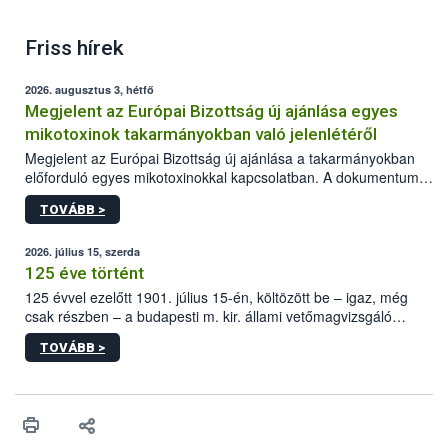
Friss hírek
2026. augusztus 3, hétfő
Megjelent az Európai Bizottság új ajánlása egyes
mikotoxinok takarmányokban való jelenlétéről
Megjelent az Európai Bizottság új ajánlása a takarmányokban
előforduló egyes mikotoxinokkal kapcsolatban. A dokumentum
2027-től új irányértékek alkalmazását írja elő, és a jelenleg
TOVÁBB >
hatályos uniós ajánlások helyébe lép.
2026. július 15, szerda
125 éve történt
125 évvel ezelőtt 1901. július 15-én, költözött be – igaz, még
csak részben – a budapesti m. kir. állami vetőmagvizsgáló
állomás a Kis Rókus utca 15. szám alatti, Czigler Győző által
TOVÁBB >
tervezett új épületébe.