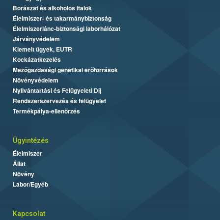
Borászat és alkoholos italok
Élelmiszer- és takarmánybiztonság
Élelmiszerlánc-biztonsági laborhálózat
Járványvédelem
Kiemelt ügyek, EUTR
Kockázatkezelés
Mezőgazdasági genetikai erőforrások
Növényvédelem
Nyilvántartási és Felügyeleti Díj
Rendszerszervezés és felügyelet
Termékpálya-ellenőrzés
Ügyintézés
Élelmiszer
Állat
Növény
Labor/Egyéb
Kapcsolat