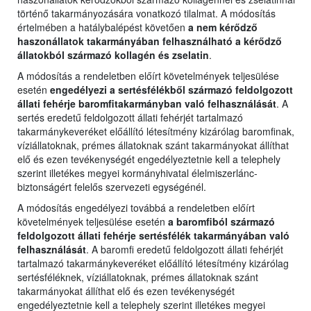
történő takarmányozására vonatkozó tilalmat. A módosítás
értelmében a hatálybalépést követően
a nem kérődző
haszonállatok takarmányában felhasználható a kérődző
állatokból származó kollagén és zselatin
.
A módosítás a rendeletben előírt követelmények teljesülése
esetén
engedélyezi a sertésfélékből származó feldolgozott
állati fehérje baromfitakarmányban való felhasználását
. A
sertés eredetű feldolgozott állati fehérjét tartalmazó
takarmánykeveréket előállító létesítmény kizárólag baromfinak,
víziállatoknak, prémes állatoknak szánt takarmányokat állíthat
elő és ezen tevékenységét engedélyeztetnie kell a telephely
szerint illetékes megyei kormányhivatal élelmiszerlánc-
biztonságért felelős szervezeti egységénél.
A módosítás engedélyezi továbbá a rendeletben előírt
követelmények teljesülése esetén
a baromfiból származó
feldolgozott állati fehérje sertésfélék takarmányában való
felhasználását
. A baromfi eredetű feldolgozott állati fehérjét
tartalmazó takarmánykeveréket előállító létesítmény kizárólag
sertésféléknek, víziállatoknak, prémes állatoknak szánt
takarmányokat állíthat elő és ezen tevékenységét
engedélyeztetnie kell a telephely szerint illetékes megyei