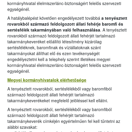
kormányhivatal élelmiszerlánc-biztonságért felelős szervezeti
egységénél.
A hatálybalépést követően engedélyezett továbbá
a tenyésztett
rovarokból származó feldolgozott állati fehérje baromfi és
sertésfélék takarmányában való felhasználása
. A tenyésztett
rovarokból származó feldolgozott állati fehérjét tartalmazó
takarmánykeveréket előállító létesítmény kizárólag
sertésféléknek, baromfinak és víziállatoknak szánt
takarmányokat állíthat elő és ezen tevékenységét
engedélyeztetni kell a telephely szerint illetékes megyei
kormányhivatal élelmiszerlánc-biztonságért felelős szervezeti
egységénél.
Megyei kormányhivatalok elérhetősége
A tenyésztett rovarokból, sertésfélékből vagy baromfiból
származó feldolgozott állati fehérjét tartalmazó
takarmánykeverékeket megfelelő jelöléssel kell ellátni.
A tenyésztett rovarokból, sertésfélékből vagy baromfiból
származó feldolgozott állati fehérjét tartalmazó
takarmánykeverék címkéjén egyértelműen fel kell tűntetni az
alábbi szavakat: