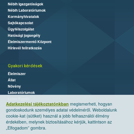
Nébih Igazgatóságok
Nébih Laboratóriumok
Kormányhivatalok
Sajtókapcsolat
Ügyfélszolgálat
Hatósági jogsegély
Élelmiszermentő Központ
Hírlevél feliratkozás
Gyakori kérdések
Élelmiszer
Állat
Növény
Laboratóriumok
Labor/Egyéb
Adatkezelési tájékoztatónkban
megismerheti, hogyan
gondoskodunk személyes adatai védelméről. Weboldalunk
cookie-kat (sütiket) használ a jobb felhasználói élmény
érdekében, melynek biztosításához kérjük, kattintson az
„Elfogadom” gombra.