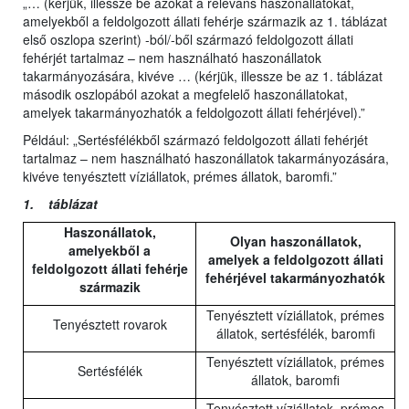
„… (kérjük, illessze be azokat a releváns haszonállatokat,
amelyekből a feldolgozott állati fehérje származik az 1. táblázat
első oszlopa szerint) -ból/-ből származó feldolgozott állati
fehérjét tartalmaz – nem használható haszonállatok
takarmányozására, kivéve … (kérjük, illessze be az 1. táblázat
második oszlopából azokat a megfelelő haszonállatokat,
amelyek takarmányozhatók a feldolgozott állati fehérjével).”
Például: „Sertésfélékből származó feldolgozott állati fehérjét
tartalmaz – nem használható haszonállatok takarmányozására,
kivéve tenyésztett víziállatok, prémes állatok, baromfi.”
1. táblázat
Haszonállatok,
Olyan haszonállatok,
amelyekből a
amelyek a feldolgozott állati
feldolgozott állati fehérje
fehérjével takarmányozhatók
származik
Tenyésztett víziállatok, prémes
Tenyésztett rovarok
állatok, sertésfélék, baromfi
Tenyésztett víziállatok, prémes
Sertésfélék
állatok, baromfi
Tenyésztett víziállatok, prémes