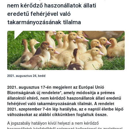
nem kérődző haszonállatok állati
eredetű fehérjével való
takarmányozásának tilalma
2021. augusztus 24, kedd
2021. augusztus 17-én megjelent az Európai Unió
Bizottságának új rendelete*, amely módosítja a prémes
állatoktól eltérő, nem kérődző haszonállatok állati eredetű
fehérjével való takarmányozásának tilalmát. A rendelet
2021. szeptember 7-én lép hatályba, az e naptól életbe lépő
változásokat az alábbi cikkünkben foglaltuk össze.
A jogszabály hatályon kívül helyezi a nem kérődző
haszonállatok kérődzőkből származó kollagénnel és zselatinnal