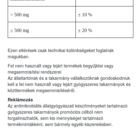
> 500 mg
± 10 %
≤ 500 mg
± 20 %
Ezen eltérések csak technikai különbségeket foglalnak
magukban.
Fel nem használt vagy lejárt termékek begyűjtési vagy
megsemmisítési rendszerei
Az állattartónak és a takarmány-vállalkozóknak gondoskodniuk
kell a fel nem használt vagy lejárt gyógyszeres takarmányok és
köztitermékek megsemmisítéséről.
Reklámozás
Az antimikrobiális állatgyógyászati készítményeket tartalmazó
gyógyszeres takarmányok promóciós célból nem
forgalmazhatók, sem kis mennyiséget tartalmazó
termékmintákként, sem bármely egyéb kiszerelésben.