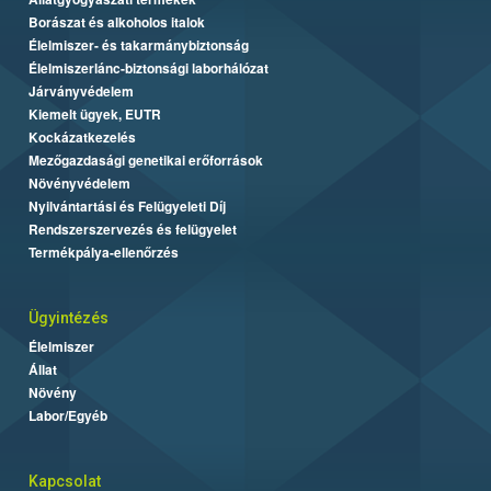
Borászat és alkoholos italok
Élelmiszer- és takarmánybiztonság
Élelmiszerlánc-biztonsági laborhálózat
Járványvédelem
Kiemelt ügyek, EUTR
Kockázatkezelés
Mezőgazdasági genetikai erőforrások
Növényvédelem
Nyilvántartási és Felügyeleti Díj
Rendszerszervezés és felügyelet
Termékpálya-ellenőrzés
Ügyintézés
Élelmiszer
Állat
Növény
Labor/Egyéb
Kapcsolat