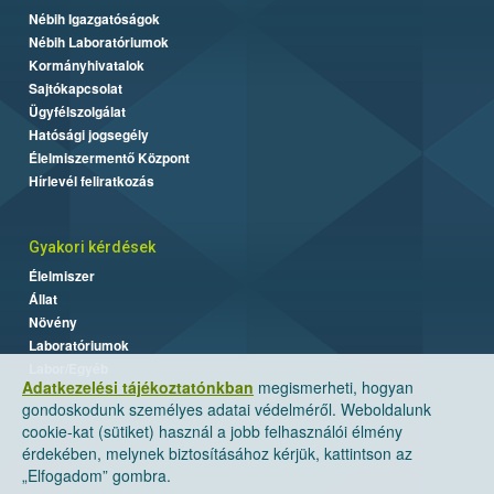
Nébih Igazgatóságok
Nébih Laboratóriumok
Kormányhivatalok
Sajtókapcsolat
Ügyfélszolgálat
Hatósági jogsegély
Élelmiszermentő Központ
Hírlevél feliratkozás
Gyakori kérdések
Élelmiszer
Állat
Növény
Laboratóriumok
Labor/Egyéb
Adatkezelési tájékoztatónkban
megismerheti, hogyan
gondoskodunk személyes adatai védelméről. Weboldalunk
cookie-kat (sütiket) használ a jobb felhasználói élmény
érdekében, melynek biztosításához kérjük, kattintson az
„Elfogadom” gombra.