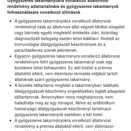
Gyógyszeres takarmányokra vonatkozó állatorvosi
rendelvény adattartalmára és gyógyszeres takarmányok
felhasználására vonatkozó előírások
A gyógyszeres takarmányokra vonatkozó állatorvosi
rendelvényt csak az állatorvos által végzett klinikai vizsgálat
vagy bármely egyéb megfelelő értékelés után, kizárólag
diagnosztizált betegség esetén lehet kiállítani. Kivételt az
immunológiai állatgyógyászati készítmények és a
parazitaellenes szerek jelentenek.
Egyazon gyógyszeres takarmányra vonatkozó állatorvosi
rendelvényre felírt gyógyszeres takarmányt csak egy
kezelésre lehet felhasználni. Ez alól kivétel a prémes
állatoktól eltérő, nem élelmiszer-termelés céljából tartott
állatoknak szánt gyógyszeres takarmány.
A kezelés időtartama megfelel a takarmányban található
állatgyógyászati készítmény engedélyében foglalt adagolási
időtartamnak. Amennyiben nincs meghatározva, nem
haladhatja meg az egy hónapot, illetve az antibiotikum
hatóanyagú állatgyógyászati készítményt tartalmazó
gyógyszeres takarmányok esetében a két hetet.
A gyógyszeres takarmányokra vonatkozó állatorvosi
rendelvény a prémes állatoktól eltérő, nem élelmiszer-