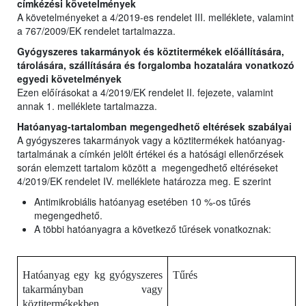
címkézési követelmények
A követelményeket a 4/2019-es rendelet III. melléklete, valamint
a 767/2009/EK rendelet tartalmazza.
Gyógyszeres takarmányok és köztitermékek előállítására,
tárolására, szállítására és forgalomba hozatalára vonatkozó
egyedi követelmények
Ezen előírásokat a 4/2019/EK rendelet II. fejezete, valamint
annak 1. melléklete tartalmazza.
Hatóanyag-tartalomban megengedhető eltérések szabályai
A gyógyszeres takarmányok vagy a köztitermékek hatóanyag-
tartalmának a címkén jelölt értékei és a hatósági ellenőrzések
során elemzett tartalom között a megengedhető eltéréseket
4/2019/EK rendelet IV. melléklete határozza meg. E szerint
Antimikrobiális hatóanyag esetében 10 %-os tűrés
megengedhető.
A többi hatóanyagra a következő tűrések vonatkoznak:
Hatóanyag egy kg gyógyszeres
Tűrés
takarmányban vagy
köztitermékekben