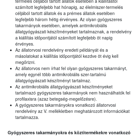
termelés céljából tartott állatok esetében a kiállítástól
számított legfeljebb hat hónapig, az élelmiszer-termelés
céljából tartott állatok és a prémes állatok esetében
legfeljebb három hétig érvényes. Az olyan gyógyszeres
takarmányok esetében, amelyek antimikrobiális
állatgyógyászati készítményeket tartalmaznak, a rendelvény
a kiállítás időpontjától számított legfeljebb öt napig
érvényes.
Az állatorvosi rendelvény eredeti példányát és a
másolatokat a kiállítás időpontjától kezdve öt évig kell
megőrizni.
Az állatorvos nem írhat fel olyan gyógyszeres takarmányt,
amely egynél több antimikrobiális szer-tartalmú
állatgyógyászati készítményt tartalmaz.
Az antimikrobiális állatgyógyászati készítményeket
tartalmazó gyógyszeres takarmányok nem használhatók fel
profilaxisra (azaz betegség-megelőzésre).
A gyógyszeres takarmányokra vonatkozó állatorvosi
rendelvény az V. mellékletben meghatározott információkat
tartalmazza.
Gyógyszeres takarmányokra és köztitermékekre vonatkozó