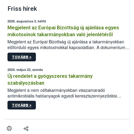
Friss hírek
2026. augusztus 3, hétfő
Megjelent az Európai Bizottság új ajánlása egyes
mikotoxinok takarmányokban való jelenlétéről
Megjelent az Európai Bizottság új ajánlása a takarmányokban
előforduló egyes mikotoxinokkal kapcsolatban. A dokumentum
2027-től új irányértékek alkalmazását írja elő, és a jelenleg
TOVÁBB >
hatályos uniós ajánlások helyébe lép.
2024. május 22, szerda
Új rendelet a gyógyszeres takarmány
szabályozásban
Megjelent a nem céltakarmányokban visszamaradó
antimikrobiális hatóanyagok egyedi keresztszennyeződési
határértékeinek és ezen anyagokra vonatkozó analitikai
TOVÁBB >
módszerek megállapításáról szóló EU rendelet.