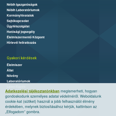
Nébih Igazgatóságok
Nébih Laboratóriumok
Kormányhivatalok
Sajtókapcsolat
Ügyfélszolgálat
Hatósági jogsegély
Élelmiszermentő Központ
Hírlevél feliratkozás
Gyakori kérdések
Élelmiszer
Állat
Növény
Laboratóriumok
Labor/Egyéb
Adatkezelési tájékoztatónkban
megismerheti, hogyan
gondoskodunk személyes adatai védelméről. Weboldalunk
cookie-kat (sütiket) használ a jobb felhasználói élmény
érdekében, melynek biztosításához kérjük, kattintson az
„Elfogadom” gombra.