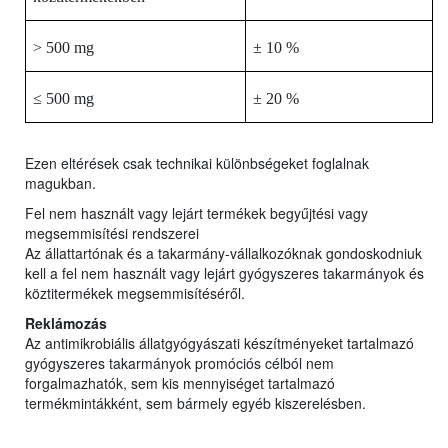
> 500 mg
± 10 %
≤ 500 mg
± 20 %
Ezen eltérések csak technikai különbségeket foglalnak
magukban.
Fel nem használt vagy lejárt termékek begyűjtési vagy
megsemmisítési rendszerei
Az állattartónak és a takarmány-vállalkozóknak gondoskodniuk
kell a fel nem használt vagy lejárt gyógyszeres takarmányok és
köztitermékek megsemmisítéséről.
Reklámozás
Az antimikrobiális állatgyógyászati készítményeket tartalmazó
gyógyszeres takarmányok promóciós célból nem
forgalmazhatók, sem kis mennyiséget tartalmazó
termékmintákként, sem bármely egyéb kiszerelésben.