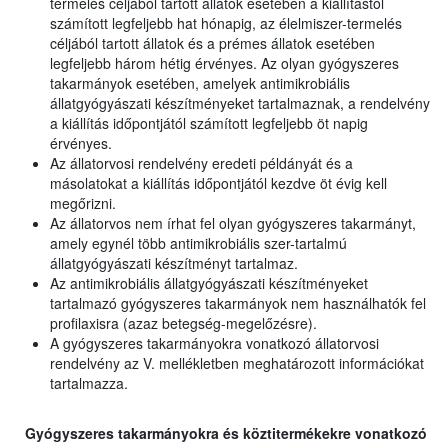
termelés céljából tartott állatok esetében a kiállítástól
számított legfeljebb hat hónapig, az élelmiszer-termelés
céljából tartott állatok és a prémes állatok esetében
legfeljebb három hétig érvényes. Az olyan gyógyszeres
takarmányok esetében, amelyek antimikrobiális
állatgyógyászati készítményeket tartalmaznak, a rendelvény
a kiállítás időpontjától számított legfeljebb öt napig
érvényes.
Az állatorvosi rendelvény eredeti példányát és a
másolatokat a kiállítás időpontjától kezdve öt évig kell
megőrizni.
Az állatorvos nem írhat fel olyan gyógyszeres takarmányt,
amely egynél több antimikrobiális szer-tartalmú
állatgyógyászati készítményt tartalmaz.
Az antimikrobiális állatgyógyászati készítményeket
tartalmazó gyógyszeres takarmányok nem használhatók fel
profilaxisra (azaz betegség-megelőzésre).
A gyógyszeres takarmányokra vonatkozó állatorvosi
rendelvény az V. mellékletben meghatározott információkat
tartalmazza.
Gyógyszeres takarmányokra és köztitermékekre vonatkozó