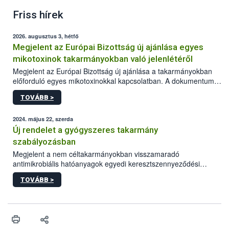
Friss hírek
2026. augusztus 3, hétfő
Megjelent az Európai Bizottság új ajánlása egyes
mikotoxinok takarmányokban való jelenlétéről
Megjelent az Európai Bizottság új ajánlása a takarmányokban
előforduló egyes mikotoxinokkal kapcsolatban. A dokumentum
2027-től új irányértékek alkalmazását írja elő, és a jelenleg
TOVÁBB >
hatályos uniós ajánlások helyébe lép.
2024. május 22, szerda
Új rendelet a gyógyszeres takarmány
szabályozásban
Megjelent a nem céltakarmányokban visszamaradó
antimikrobiális hatóanyagok egyedi keresztszennyeződési
határértékeinek és ezen anyagokra vonatkozó analitikai
TOVÁBB >
módszerek megállapításáról szóló EU rendelet.