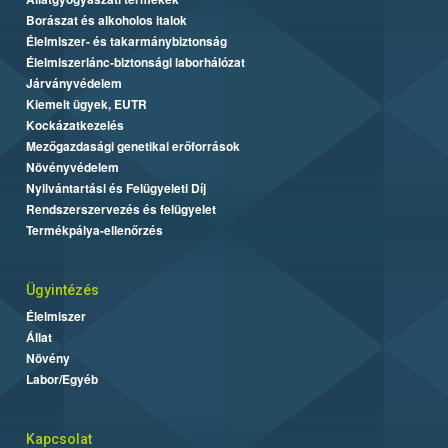
Borászat és alkoholos italok
Élelmiszer- és takarmánybiztonság
Élelmiszerlánc-biztonsági laborhálózat
Járványvédelem
Kiemelt ügyek, EUTR
Kockázatkezelés
Mezőgazdasági genetikai erőforrások
Növényvédelem
Nyilvántartási és Felügyeleti Díj
Rendszerszervezés és felügyelet
Termékpálya-ellenőrzés
Ügyintézés
Élelmiszer
Állat
Növény
Labor/Egyéb
Kapcsolat