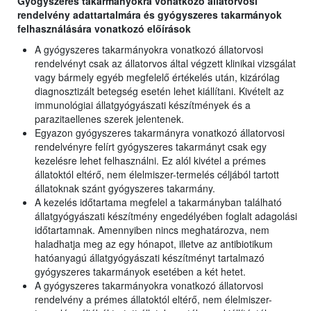
Gyógyszeres takarmányokra vonatkozó állatorvosi
rendelvény adattartalmára és gyógyszeres takarmányok
felhasználására vonatkozó előírások
A gyógyszeres takarmányokra vonatkozó állatorvosi
rendelvényt csak az állatorvos által végzett klinikai vizsgálat
vagy bármely egyéb megfelelő értékelés után, kizárólag
diagnosztizált betegség esetén lehet kiállítani. Kivételt az
immunológiai állatgyógyászati készítmények és a
parazitaellenes szerek jelentenek.
Egyazon gyógyszeres takarmányra vonatkozó állatorvosi
rendelvényre felírt gyógyszeres takarmányt csak egy
kezelésre lehet felhasználni. Ez alól kivétel a prémes
állatoktól eltérő, nem élelmiszer-termelés céljából tartott
állatoknak szánt gyógyszeres takarmány.
A kezelés időtartama megfelel a takarmányban található
állatgyógyászati készítmény engedélyében foglalt adagolási
időtartamnak. Amennyiben nincs meghatározva, nem
haladhatja meg az egy hónapot, illetve az antibiotikum
hatóanyagú állatgyógyászati készítményt tartalmazó
gyógyszeres takarmányok esetében a két hetet.
A gyógyszeres takarmányokra vonatkozó állatorvosi
rendelvény a prémes állatoktól eltérő, nem élelmiszer-