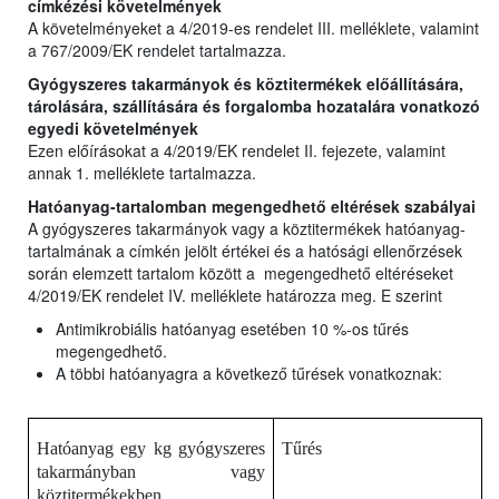
címkézési követelmények
A követelményeket a 4/2019-es rendelet III. melléklete, valamint
a 767/2009/EK rendelet tartalmazza.
Gyógyszeres takarmányok és köztitermékek előállítására,
tárolására, szállítására és forgalomba hozatalára vonatkozó
egyedi követelmények
Ezen előírásokat a 4/2019/EK rendelet II. fejezete, valamint
annak 1. melléklete tartalmazza.
Hatóanyag-tartalomban megengedhető eltérések szabályai
A gyógyszeres takarmányok vagy a köztitermékek hatóanyag-
tartalmának a címkén jelölt értékei és a hatósági ellenőrzések
során elemzett tartalom között a megengedhető eltéréseket
4/2019/EK rendelet IV. melléklete határozza meg. E szerint
Antimikrobiális hatóanyag esetében 10 %-os tűrés
megengedhető.
A többi hatóanyagra a következő tűrések vonatkoznak:
Hatóanyag egy kg gyógyszeres
Tűrés
takarmányban vagy
köztitermékekben