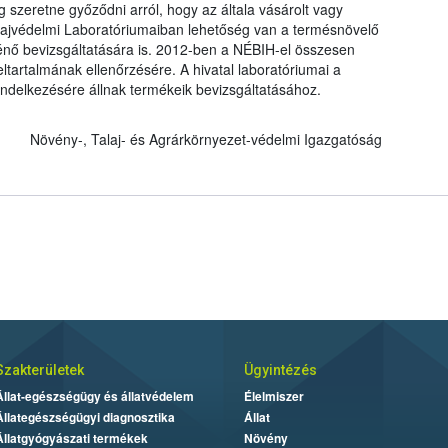
zeretne győződni arról, hogy az általa vásárolt vagy
lajvédelmi Laboratóriumaiban lehetőség van a termésnövelő
nő bevizsgáltatására is. 2012-ben a NÉBIH-el összesen
ltartalmának ellenőrzésére. A hivatal laboratóriumai a
rendelkezésére állnak termékeik bevizsgáltatásához.
Növény-, Talaj- és Agrárkörnyezet-védelmi Igazgatóság
Szakterületek
Ügyintézés
Állat-egészségügy és állatvédelem
Élelmiszer
Állategészségügyi diagnosztika
Állat
Állatgyógyászati termékek
Növény