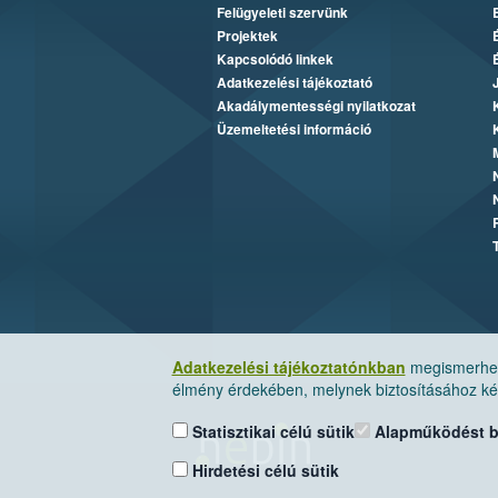
Felügyeleti szervünk
Projektek
Kapcsolódó linkek
Adatkezelési tájékoztató
Akadálymentességi nyilatkozat
Üzemeltetési információ
Adatkezelési tájékoztatónkban
megismerheti
élmény érdekében, melynek biztosításához kér
Statisztikai célú sütik
Alapműködést biz
Hirdetési célú sütik