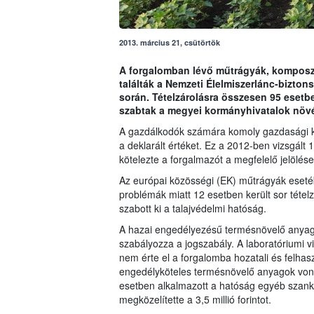
2013. március 21, csütörtök
A forgalomban lévő műtrágyák, komposzt
találták a Nemzeti Élelmiszerlánc-biztons
során. Tételzárolásra összesen 95 esetben
szabtak a megyei kormányhivatalok növén
A gazdálkodók számára komoly gazdasági ká
a deklarált értéket. Ez a 2012-ben vizsgált 
kötelezte a forgalmazót a megfelelő jelölés
Az európai közösségi (EK) műtrágyák eseté
problémák miatt 12 esetben került sor tételz
szabott ki a talajvédelmi hatóság.
A hazai engedélyezésű termésnövelő anyag
szabályozza a jogszabály. A laboratóriumi 
nem érte el a forgalomba hozatali és felha
engedélyköteles termésnövelő anyagok vona
esetben alkalmazott a hatóság egyéb szankci
megközelítette a 3,5 millió forintot.