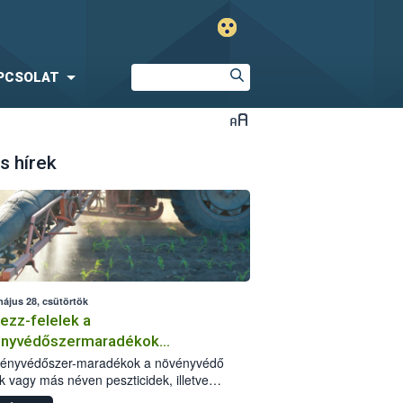
PCSOLAT
s hírek
május 28, csütörtök
ezz-felelek a
ényvédőszermaradékok
zségügyi kockázatáról
vényvédőszer-maradékok a növényvédő
k vagy más néven peszticidek, illetve
stermékeik kis mennyiségei, melyek a