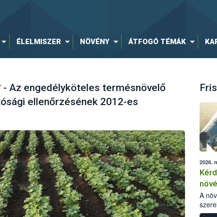
ÉLELMISZER
NÖVÉNY
ÁTFOGÓ TÉMÁK
KA
? - Az engedélyköteles termésnövelő
Fris
ósági ellenőrzésének 2012-es
2026. 
Kérd
növ
egés
A nö
szere
bomlá