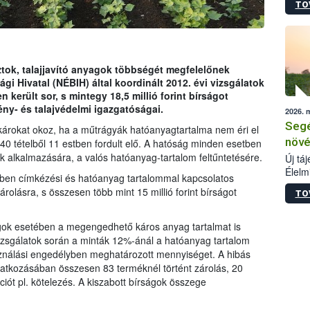
TO
termé
szüret
megma
növén
esete
ok, talajjavító anyagok többségét megfelelőnek
lenni
ági Hivatal (NÉBIH) által koordinált 2012. évi vizsgálatok
szerm
 került sor, s mintegy 18,5 millió forint bírságot
melye
y- és talajvédelmi igazgatóságai.
2026. 
kis m
Segé
jelen
rokat okoz, ha a műtrágyák hatóanyagtartalma nem éri el
nézve
növé
140 tételből 11 estben fordult elő. A hatóság minden esetben
ek alkalmazására, a valós hatóanyag-tartalom feltűntetésére.
Új tá
Élelm
ben címkézési és hatóanyag tartalommal kapcsolatos
számá
árolásra, s összesen több mint 15 millió forint bírságot
TO
növén
tevék
össze
ok esetében a megengedhető káros anyag tartalmat is
működ
vizsgálatok során a minták 12%-ánál a hatóanyag tartalom
hatósá
sználási engedélyben meghatározott mennyiséget. A hibás
tkozásában összesen 83 terméknél történt zárolás, 20
ót pl. kötelezés. A kiszabott bírságok összege