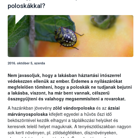
poloskákkal?
2016. október 5, szerda
Nem javasoljuk, hogy a lakásban háztartási irtószerrel
védekezzen ellenük az ember. Érdemes a nyílászárókat
megfelelően tömíteni, hogy a poloskák ne tudjanak bejutni
a lakásba, viszont, ha már bent vannak, célszerű
összegyűjteni és valahogy megsemmisíteni a rovarokat.
A hazánkban jövevény
zöld vándorpoloska
és az
ázsiai
márványospoloska
kifejlett egyedei a hűvös őszi idő
beköszöntével kezdik elhagyni a táplálkozási helyüket és
keresnek telelő helyet maguknak. A tenyészidőszakban nagyon
sok kerti növényen, pl. zöldségféléken, dísznövényeken,