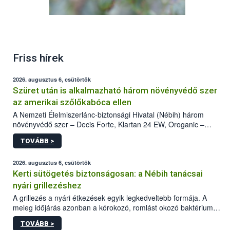
Zöld vándorpoloska Fotó: Szabóné Komlósi Éva -
Friss hírek
J.-N.-Sz. Megyei KH. NTO
2026. augusztus 6, csütörtök
Szüret után is alkalmazható három növényvédő szer
az amerikai szőlőkabóca ellen
A Nemzeti Élelmiszerlánc-biztonsági Hivatal (Nébih) három
növényvédő szer – Decis Forte, Klartan 24 EW, Oroganic –
engedélyokiratát módosította, így azok a szüretet követően,
TOVÁBB >
egészen a vesszőérettség (BBCH 91) stádiumáig
felhasználhatóak a szőlőben. A kiterjesztések célja, hogy a korai
érésű szőlőkben is legyen lehetőség a károsító elleni további
2026. augusztus 6, csütörtök
védekezésre. Az Oroganic készítmény kis kiszerelésben kiskerti
Kerti sütögetés biztonságosan: a Nébih tanácsai
felhasználók számára is elérhető és ökológiai termesztésben is
nyári grillezéshez
engedélyezett.
A grillezés a nyári étkezések egyik legkedveltebb formája. A
meleg időjárás azonban a kórokozó, romlást okozó baktériumok
gyorsabb szaporodásának is kedvez. A szabadtéri sütögetés
TOVÁBB >
ezért nem csupán a megfelelő sütési technikáról szól: legalább