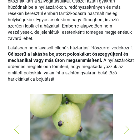
okoznak kárt a szívogatásukkal. Ősszel aztán gyakran
húzódnak be a nyílászárókon, redőnyszekrényen és más
réseken keresztül emberi tartózkodásra használt meleg
helyiségekbe. Egyes esetekben nagy tömegben, invázió-
szerűen lepik el a házakat. Emberre alapvetően nem
veszélyesek, de jelenlétük, esetenkénti tömeges megjelenésük
zavaró lehet.
Lakásban nem javasolt ellenük háztartási irtószerrel védekezni.
Célszerű a lakásba bejutott poloskákat összegyűjteni és
mechanikai vagy más úton megsemmisíteni.
A nyílászárókat
érdemes megfelelően tömíteni, hogy megakadályozzuk az
említett poloskák, valamint a szintén gyakran beköltöző
harlekinkatica bejutását.