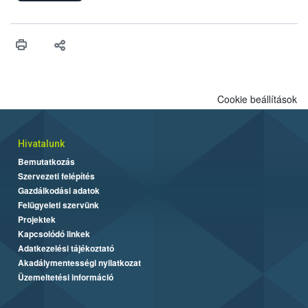
ilyen fontos az alapanyagok biztonságos kezelése, az alapvető
higiéniai szabályok betartása, a megfelelő hőkezelés, valamint a
maradékok szakszerű tárolása. A Nemzeti Élelmiszerlánc-
biztonsági Hivatal (Nébih) Oktatási Programja összegyűjtötte a
biztonságos grillezés legfontosabb tudnivalóit.
Cookie beállítások
Hivatalunk
Bemutatkozás
Szervezeti felépítés
Gazdálkodási adatok
Felügyeleti szervünk
Projektek
Kapcsolódó linkek
Adatkezelési tájékoztató
Akadálymentességi nyilatkozat
Üzemeltetési információ