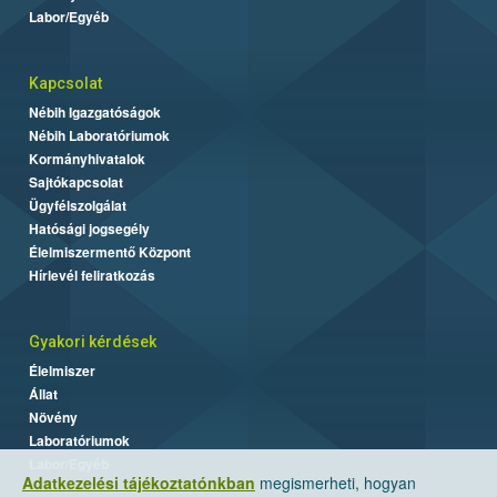
Labor/Egyéb
Kapcsolat
Nébih Igazgatóságok
Nébih Laboratóriumok
Kormányhivatalok
Sajtókapcsolat
Ügyfélszolgálat
Hatósági jogsegély
Élelmiszermentő Központ
Hírlevél feliratkozás
Gyakori kérdések
Élelmiszer
Állat
Növény
Laboratóriumok
Labor/Egyéb
Adatkezelési tájékoztatónkban
megismerheti, hogyan