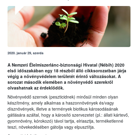
2020. január 29, szerda
A Nemzeti Élelmiszerlánc-biztonsági Hivatal (Nébih) 2020
első időszakában egy 18 részből álló cikksorozatban járja
végig a növényvédelem területét érintő változásokat. A
sorozat második elemében a növényvédő szerekről
olvashatnak az érdeklődők.
Növényvédő szernek (peszticidnek) minősül minden olyan
készítmény, amely alkalmas a haszonnövények és/vagy
dísznövények, illetve a termények biotikus károsodásának
gátlására azáltal, hogy a károsító szervezetet (pl.: állati kártevő,
gyomnövény, kórokozó) távol tartja, elriasztja, terméketlenné
teszi, növekedésében gátolja vagy elpusztítja.