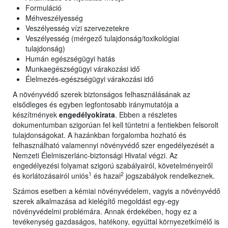
Formuláció
Méhveszélyesség
Veszélyesség vízi szervezetekre
Veszélyesség (mérgező tulajdonság/toxikológiai
tulajdonság)
Humán egészségügyi hatás
Munkaegészségügyi várakozási idő
Élelmezés-egészségügyi várakozási idő
A növényvédő szerek biztonságos felhasználásának az
elsődleges és egyben legfontosabb iránymutatója a
készítmények
engedélyokirata
. Ebben a részletes
dokumentumban szigorúan fel kell tüntetni a fentiekben felsorolt
tulajdonságokat. A hazánkban forgalomba hozható és
felhasználható valamennyi növényvédő szer engedélyezését a
Nemzeti Élelmiszerlánc-biztonsági Hivatal végzi. Az
engedélyezési folyamat szigorú szabályairól, követelményeiről
1
2
és korlátozásairól uniós
és hazai
jogszabályok rendelkeznek.
Számos esetben a kémiai növényvédelem, vagyis a növényvédő
szerek alkalmazása ad kielégítő megoldást egy-egy
növényvédelmi problémára. Annak érdekében, hogy ez a
tevékenység gazdaságos, hatékony, egyúttal környezetkímélő is