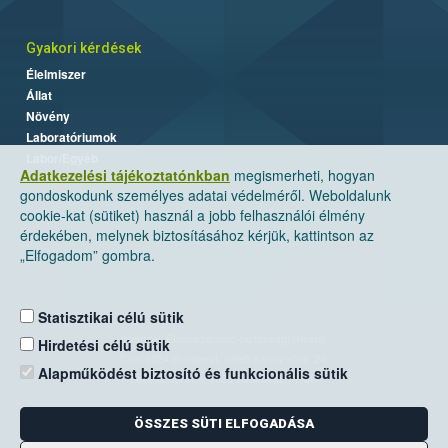
Gyakori kérdések
Élelmiszer
Állat
Növény
Laboratóriumok
Labor/Egyéb
Adatkezelési tájékoztatónkban
megismerheti, hogyan
gondoskodunk személyes adatai védelméről. Weboldalunk
cookie-kat (sütiket) használ a jobb felhasználói élmény
érdekében, melynek biztosításához kérjük, kattintson az
„Elfogadom” gombra.
Statisztikai célú sütik
Nemzeti Élelmiszerlánc-biztonsági Hivatal
Hirdetési célú sütik
Cím: 1024 Budapest, Keleti Károly utca. 24.
Alapműködést biztosító és funkcionális sütik
Levelezési cím: 1525 Budapest. Pf. 30.
ÖSSZES SÜTI ELFOGADÁSA
E-mail:
ugyfelszolgalat@nebih.gov.hu