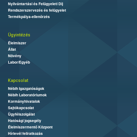
Nyilvántartási és Felügyeleti Díj
Rendszerszervezés és felügyelet
Termékpálya-ellenőrzés
Ügyintézés
Élelmiszer
Állat
Növény
Labor/Egyéb
Kapcsolat
Nébih Igazgatóságok
Nébih Laboratóriumok
Kormányhivatalok
Sajtókapcsolat
Ügyfélszolgálat
Hatósági jogsegély
Élelmiszermentő Központ
Hírlevél feliratkozás