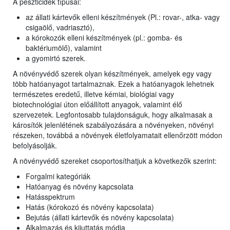
A peszticidek típusai:
az állati kártevők elleni készítmények (Pl.: rovar-, atka- vagy
csigaölő, vadriasztó),
a kórokozók elleni készítmények (pl.: gomba- és
baktériumölő), valamint
a gyomirtó szerek.
A növényvédő szerek olyan készítmények, amelyek egy vagy
több hatóanyagot tartalmaznak. Ezek a hatóanyagok lehetnek
természetes eredetű, illetve kémiai, biológiai vagy
biotechnológiai úton előállított anyagok, valamint élő
szervezetek. Legfontosabb tulajdonságuk, hogy alkalmasak a
károsítók jelenlétének szabályozására a növényeken, növényi
részeken, továbbá a növények életfolyamatait ellenőrzött módon
befolyásolják.
A növényvédő szereket csoportosíthatjuk a következők szerint:
Forgalmi kategóriák
Hatóanyag és növény kapcsolata
Hatásspektrum
Hatás (kórokozó és növény kapcsolata)
Bejutás (állati kártevők és növény kapcsolata)
Alkalmazás és kijuttatás módja