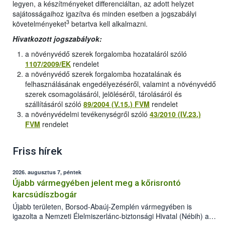
legyen, a készítményeket differenciáltan, az adott helyzet
sajátosságaihoz igazítva és minden esetben a jogszabályi
3
követelményeket
betartva kell alkalmazni.
Hivatkozott jogszabályok:
a növényvédő szerek forgalomba hozataláról szóló
1107/2009/EK
rendelet
a növényvédő szerek forgalomba hozatalának és
felhasználásának engedélyezéséről, valamint a növényvédő
szerek csomagolásáról, jelöléséről, tárolásáról és
szállításáról szóló
89/2004 (V.15.) FVM
rendelet
a növényvédelmi tevékenységről szóló
43/2010 (IV.23.)
FVM
rendelet
Friss hírek
2026. augusztus 7, péntek
Újabb vármegyében jelent meg a kőrisrontó
karcsúdíszbogár
Újabb területen, Borsod-Abaúj-Zemplén vármegyében is
igazolta a Nemzeti Élelmiszerlánc-biztonsági Hivatal (Nébih) a