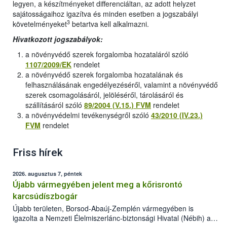
legyen, a készítményeket differenciáltan, az adott helyzet
sajátosságaihoz igazítva és minden esetben a jogszabályi
3
követelményeket
betartva kell alkalmazni.
Hivatkozott jogszabályok:
a növényvédő szerek forgalomba hozataláról szóló
1107/2009/EK
rendelet
a növényvédő szerek forgalomba hozatalának és
felhasználásának engedélyezéséről, valamint a növényvédő
szerek csomagolásáról, jelöléséről, tárolásáról és
szállításáról szóló
89/2004 (V.15.) FVM
rendelet
a növényvédelmi tevékenységről szóló
43/2010 (IV.23.)
FVM
rendelet
Friss hírek
2026. augusztus 7, péntek
Újabb vármegyében jelent meg a kőrisrontó
karcsúdíszbogár
Újabb területen, Borsod-Abaúj-Zemplén vármegyében is
igazolta a Nemzeti Élelmiszerlánc-biztonsági Hivatal (Nébih) a