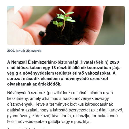
2020. január 29, szerda
A Nemzeti Élelmiszerlánc-biztonsági Hivatal (Nébih) 2020
első időszakában egy 18 részből álló cikksorozatban járja
végig a növényvédelem területét érintő változásokat. A
sorozat második elemében a növényvédő szerekről
olvashatnak az érdeklődők.
Növényvédő szernek (peszticidnek) minősül minden olyan
készítmény, amely alkalmas a haszonnövények és/vagy
dísznövények, illetve a termények biotikus károsodásának
gátlására azáltal, hogy a károsító szervezetet (pl.: állati kártevő,
gyomnövény, kórokozó) távol tartja, elriasztja, terméketlenné
teszi, növekedésében gátolja vagy elpusztítja.