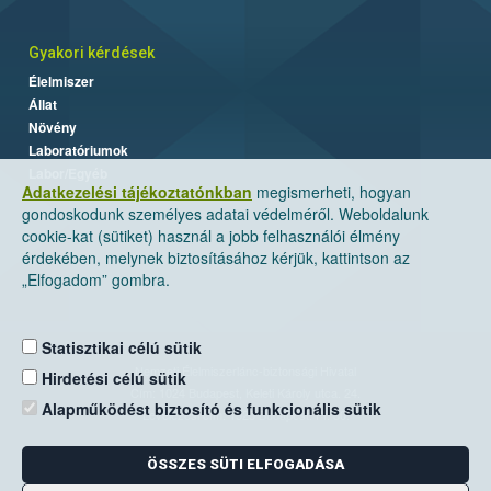
Gyakori kérdések
Élelmiszer
Állat
Növény
Laboratóriumok
Labor/Egyéb
Adatkezelési tájékoztatónkban
megismerheti, hogyan
gondoskodunk személyes adatai védelméről. Weboldalunk
cookie-kat (sütiket) használ a jobb felhasználói élmény
érdekében, melynek biztosításához kérjük, kattintson az
„Elfogadom” gombra.
Statisztikai célú sütik
Nemzeti Élelmiszerlánc-biztonsági Hivatal
Hirdetési célú sütik
Cím: 1024 Budapest, Keleti Károly utca. 24.
Alapműködést biztosító és funkcionális sütik
Levelezési cím: 1525 Budapest. Pf. 30.
ÖSSZES SÜTI ELFOGADÁSA
E-mail:
ugyfelszolgalat@nebih.gov.hu