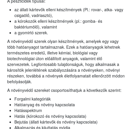
A peszticidek típusai:
az állati kártevők elleni készítmények (Pl.: rovar-, atka- vagy
csigaölő, vadriasztó),
a kórokozók elleni készítmények (pl.: gomba- és
baktériumölő), valamint
a gyomirtó szerek.
A növényvédő szerek olyan készítmények, amelyek egy vagy
több hatóanyagot tartalmaznak. Ezek a hatóanyagok lehetnek
természetes eredetű, illetve kémiai, biológiai vagy
biotechnológiai úton előállított anyagok, valamint élő
szervezetek. Legfontosabb tulajdonságuk, hogy alkalmasak a
károsítók jelenlétének szabályozására a növényeken, növényi
részeken, továbbá a növények életfolyamatait ellenőrzött módon
befolyásolják.
A növényvédő szereket csoportosíthatjuk a következők szerint:
Forgalmi kategóriák
Hatóanyag és növény kapcsolata
Hatásspektrum
Hatás (kórokozó és növény kapcsolata)
Bejutás (állati kártevők és növény kapcsolata)
Alkalmazás és kijuttatás módja