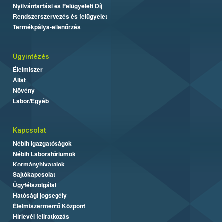
Nyilvántartási és Felügyeleti Díj
Rendszerszervezés és felügyelet
Termékpálya-ellenőrzés
Ügyintézés
Élelmiszer
Állat
Növény
Labor/Egyéb
Kapcsolat
Nébih Igazgatóságok
Nébih Laboratóriumok
Kormányhivatalok
Sajtókapcsolat
Ügyfélszolgálat
Hatósági jogsegély
Élelmiszermentő Központ
Hírlevél feliratkozás