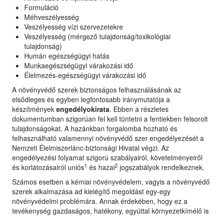
Formuláció
Méhveszélyesség
Veszélyesség vízi szervezetekre
Veszélyesség (mérgező tulajdonság/toxikológiai
tulajdonság)
Humán egészségügyi hatás
Munkaegészségügyi várakozási idő
Élelmezés-egészségügyi várakozási idő
A növényvédő szerek biztonságos felhasználásának az
elsődleges és egyben legfontosabb iránymutatója a
készítmények
engedélyokirata
. Ebben a részletes
dokumentumban szigorúan fel kell tüntetni a fentiekben felsorolt
tulajdonságokat. A hazánkban forgalomba hozható és
felhasználható valamennyi növényvédő szer engedélyezését a
Nemzeti Élelmiszerlánc-biztonsági Hivatal végzi. Az
engedélyezési folyamat szigorú szabályairól, követelményeiről
1
2
és korlátozásairól uniós
és hazai
jogszabályok rendelkeznek.
Számos esetben a kémiai növényvédelem, vagyis a növényvédő
szerek alkalmazása ad kielégítő megoldást egy-egy
növényvédelmi problémára. Annak érdekében, hogy ez a
tevékenység gazdaságos, hatékony, egyúttal környezetkímélő is