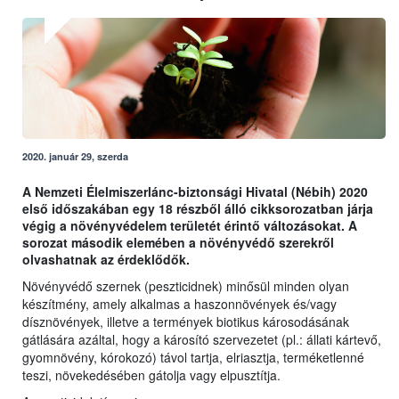
2020. január 29, szerda
A Nemzeti Élelmiszerlánc-biztonsági Hivatal (Nébih) 2020
első időszakában egy 18 részből álló cikksorozatban járja
végig a növényvédelem területét érintő változásokat. A
sorozat második elemében a növényvédő szerekről
olvashatnak az érdeklődők.
Növényvédő szernek (peszticidnek) minősül minden olyan
készítmény, amely alkalmas a haszonnövények és/vagy
dísznövények, illetve a termények biotikus károsodásának
gátlására azáltal, hogy a károsító szervezetet (pl.: állati kártevő,
gyomnövény, kórokozó) távol tartja, elriasztja, terméketlenné
teszi, növekedésében gátolja vagy elpusztítja.