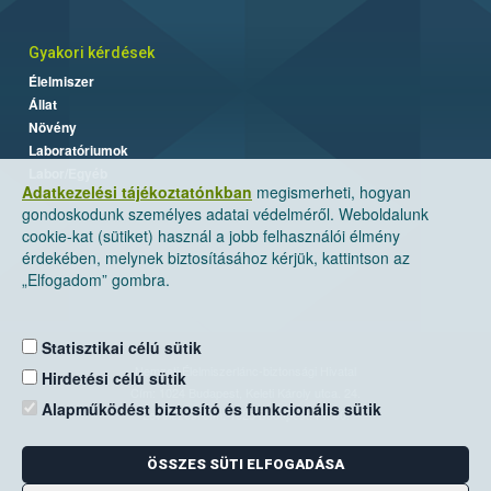
Gyakori kérdések
Élelmiszer
Állat
Növény
Laboratóriumok
Labor/Egyéb
Adatkezelési tájékoztatónkban
megismerheti, hogyan
gondoskodunk személyes adatai védelméről. Weboldalunk
cookie-kat (sütiket) használ a jobb felhasználói élmény
érdekében, melynek biztosításához kérjük, kattintson az
„Elfogadom” gombra.
Statisztikai célú sütik
Nemzeti Élelmiszerlánc-biztonsági Hivatal
Hirdetési célú sütik
Cím: 1024 Budapest, Keleti Károly utca. 24.
Alapműködést biztosító és funkcionális sütik
Levelezési cím: 1525 Budapest. Pf. 30.
ÖSSZES SÜTI ELFOGADÁSA
E-mail:
ugyfelszolgalat@nebih.gov.hu