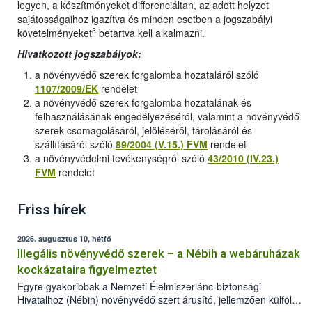
legyen, a készítményeket differenciáltan, az adott helyzet
sajátosságaihoz igazítva és minden esetben a jogszabályi
3
követelményeket
betartva kell alkalmazni.
Hivatkozott jogszabályok:
a növényvédő szerek forgalomba hozataláról szóló
1107/2009/EK
rendelet
a növényvédő szerek forgalomba hozatalának és
felhasználásának engedélyezéséről, valamint a növényvédő
szerek csomagolásáról, jelöléséről, tárolásáról és
szállításáról szóló
89/2004 (V.15.) FVM
rendelet
a növényvédelmi tevékenységről szóló
43/2010 (IV.23.)
FVM
rendelet
Friss hírek
2026. augusztus 10, hétfő
Illegális növényvédő szerek – a Nébih a webáruházak
kockázataira figyelmeztet
Egyre gyakoribbak a Nemzeti Élelmiszerlánc-biztonsági
Hivatalhoz (Nébih) növényvédő szert árusító, jellemzően külföldi