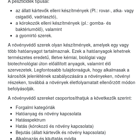
A peszticidek típusai:
az állati kártevők elleni készítmények (Pl.: rovar-, atka- vagy
csigaölő, vadriasztó),
a kórokozók elleni készítmények (pl.: gomba- és
baktériumölő), valamint
a gyomirtó szerek.
A növényvédő szerek olyan készítmények, amelyek egy vagy
több hatóanyagot tartalmaznak. Ezek a hatóanyagok lehetnek
természetes eredetű, illetve kémiai, biológiai vagy
biotechnológiai úton előállított anyagok, valamint élő
szervezetek. Legfontosabb tulajdonságuk, hogy alkalmasak a
károsítók jelenlétének szabályozására a növényeken, növényi
részeken, továbbá a növények életfolyamatait ellenőrzött módon
befolyásolják.
A növényvédő szereket csoportosíthatjuk a következők szerint:
Forgalmi kategóriák
Hatóanyag és növény kapcsolata
Hatásspektrum
Hatás (kórokozó és növény kapcsolata)
Bejutás (állati kártevők és növény kapcsolata)
Alkalmazás és kijuttatás módja