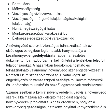
Formuláció
Méhveszélyesség
Veszélyesség vízi szervezetekre
Veszélyesség (mérgező tulajdonság/toxikológiai
tulajdonság)
Humán egészségügyi hatás
Munkaegészségügyi várakozási idő
Élelmezés-egészségügyi várakozási idő
A növényvédő szerek biztonságos felhasználásának az
elsődleges és egyben legfontosabb iránymutatója a
készítmények
engedélyokirata
. Ebben a részletes
dokumentumban szigorúan fel kell tüntetni a fentiekben felsorolt
tulajdonságokat. A hazánkban forgalomba hozható és
felhasználható valamennyi növényvédő szer engedélyezését a
Nemzeti Élelmiszerlánc-biztonsági Hivatal végzi. Az
engedélyezési folyamat szigorú szabályairól, követelményeiről
1
2
és korlátozásairól uniós
és hazai
jogszabályok rendelkeznek.
Számos esetben a kémiai növényvédelem, vagyis a növényvédő
szerek alkalmazása ad kielégítő megoldást egy-egy
növényvédelmi problémára. Annak érdekében, hogy ez a
tevékenység gazdaságos, hatékony, egyúttal környezetkímélő is