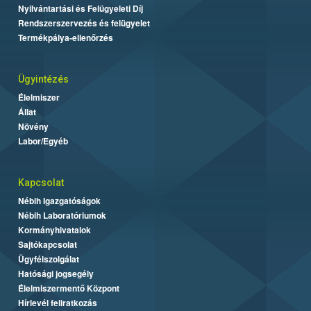
Nyilvántartási és Felügyeleti Díj
Rendszerszervezés és felügyelet
Termékpálya-ellenőrzés
Ügyintézés
Élelmiszer
Állat
Növény
Labor/Egyéb
Kapcsolat
Nébih Igazgatóságok
Nébih Laboratóriumok
Kormányhivatalok
Sajtókapcsolat
Ügyfélszolgálat
Hatósági jogsegély
Élelmiszermentő Központ
Hírlevél feliratkozás