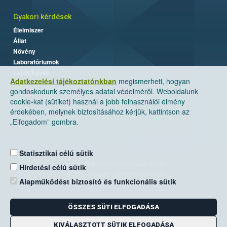
Gyakori kérdések
Élelmiszer
Állat
Növény
Laboratóriumok
Labor/Egyéb
Adatkezelési tájékoztatónkban
megismerheti, hogyan
gondoskodunk személyes adatai védelméről. Weboldalunk
cookie-kat (sütiket) használ a jobb felhasználói élmény
érdekében, melynek biztosításához kérjük, kattintson az
„Elfogadom” gombra.
Statisztikai célú sütik
Nemzeti Élelmiszerlánc-biztonsági Hivatal
Hirdetési célú sütik
Cím: 1024 Budapest, Keleti Károly utca. 24.
Alapműködést biztosító és funkcionális sütik
Levelezési cím: 1525 Budapest. Pf. 30.
ÖSSZES SÜTI ELFOGADÁSA
E-mail:
ugyfelszolgalat@nebih.gov.hu
Zöld szám: 06-80/263-244
KIVÁLASZTOTT SÜTIK ELFOGADÁSA