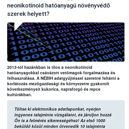
neonikotinoid hatóanyagú növényvédő
szerek helyett?
2013-tól hazánkban is tilos a neonikotinoid
hatóanyagokkal csávázott vetőmagok forgalmazása és
felhasználása. A NÉBIH adatgyűjtéssel szeretné feltárni a
korlátozás mezőgazdasági és környezetre gyakorolt
következményeit kukorica, napraforgó és repce
kultúrákban.
Töltse ki elektronikus adatlapunkat, nyerjen
ingyenes talajminta vizsgálatot, és járuljon hozzá
Ön is a felmérés sikerességéhez! Az első 1000
beküldő közül minden ötvenedik 10 talajminta