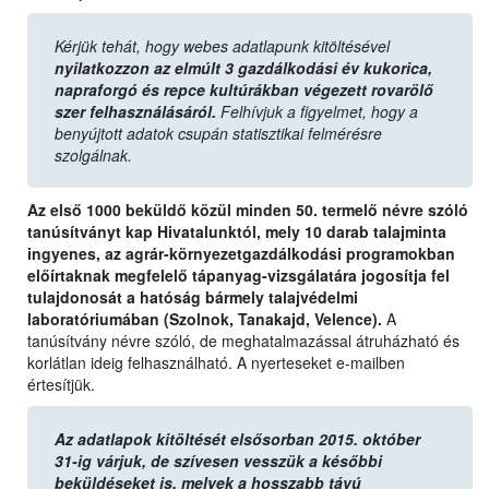
Kérjük tehát, hogy webes adatlapunk kitöltésével
nyilatkozzon az elmúlt 3 gazdálkodási év kukorica,
napraforgó és repce kultúrákban végezett rovarölő
szer felhasználásáról.
Felhívjuk a figyelmet, hogy a
benyújtott adatok csupán statisztikai felmérésre
szolgálnak.
Az első 1000 beküldő közül minden 50. termelő névre szóló
tanúsítványt kap Hivatalunktól, mely 10 darab talajminta
ingyenes, az agrár-környezetgazdálkodási programokban
előírtaknak megfelelő tápanyag-vizsgálatára jogosítja fel
tulajdonosát a hatóság bármely talajvédelmi
laboratóriumában (Szolnok, Tanakajd, Velence).
A
tanúsítvány névre szóló, de meghatalmazással átruházható és
korlátlan ideig felhasználható. A nyerteseket e-mailben
értesítjük.
Az adatlapok kitöltését elsősorban 2015. október
31-ig várjuk, de szívesen vesszük a későbbi
beküldéseket is, melyek a hosszabb távú