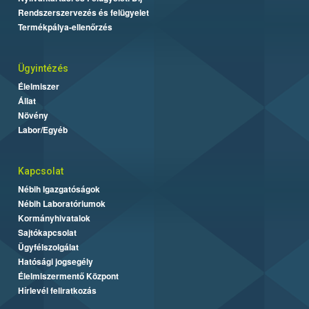
Rendszerszervezés és felügyelet
Termékpálya-ellenőrzés
Ügyintézés
Élelmiszer
Állat
Növény
Labor/Egyéb
Kapcsolat
Nébih Igazgatóságok
Nébih Laboratóriumok
Kormányhivatalok
Sajtókapcsolat
Ügyfélszolgálat
Hatósági jogsegély
Élelmiszermentő Központ
Hírlevél feliratkozás