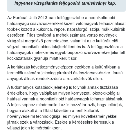
ingyenes vizsgálatára feljogosító tanúsítványt kap.
Az Európai Unió 2013-ban felfüggesztette a neonikotionoid
hatóanyagú csávázószerekkel kezelt vetőmagvak felhasználását
többek között a kukorica, repce, napraforgó, szója, mák kultúrák
esetében. Tilos továbbá a méhek számára vonzó növények
virágzást megelőző permetezése, valamint az e kultúrák előtt
végzett neonikotinoidos talajfertőtlenítés is. A felfüggesztésre a
hatóanyagok méhekre és egyéb beporzó szervezetekre jelentett
kockázatának gyanúja miatt került sor.
A korlátozás következményeképpen ezekben a kultúrákban a
termelők számára jelenleg piretroid és foszforsav-észter típusú
anyagok állnak rendelkezésre a rovarkártevők ellen.
A tudományos kutatások jelenleg is folynak annak tisztázása
érdekében, hogy valójában milyen környezeti, ökotoxikológiai
hatásai vannak a neonikotinoid hatóanyagok felhasználásának.
A teljes képhez mindemellett az is hozzátartozik, hogy feltárjuk,
hogyan alakult át a tiltást követően a fenti kultúrák
növényvédelmi technológiája, és milyen következményekkel
járnak ezek a változások. Ezekre a kérdésekre keressük a
választ jelen felmérésünkben.