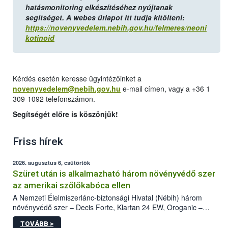
hatásmonitoring elkészítéséhez nyújtanak
segítséget.
A webes űrlapot itt tudja kitölteni:
https://novenyvedelem.nebih.gov.hu/felmeres/neoni
kotinoid
Kérdés esetén keresse ügyintézőinket a
novenyvedelem@nebih.gov.hu
e-mail címen, vagy a +36 1
309-1092 telefonszámon.
Segítségét előre is köszönjük!
Friss hírek
2026. augusztus 6, csütörtök
Szüret után is alkalmazható három növényvédő szer
az amerikai szőlőkabóca ellen
A Nemzeti Élelmiszerlánc-biztonsági Hivatal (Nébih) három
növényvédő szer – Decis Forte, Klartan 24 EW, Oroganic –
engedélyokiratát módosította, így azok a szüretet követően,
TOVÁBB >
egészen a vesszőérettség (BBCH 91) stádiumáig