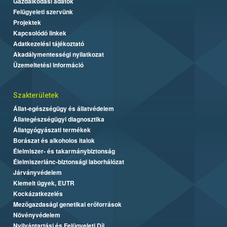
Gazdálkodási adatok
Felügyeleti szervünk
Projektek
Kapcsolódó linkek
Adatkezelési tájékoztató
Akadálymentességi nyilatkozat
Üzemeltetési információ
Szakterületek
Állat-egészségügy és állatvédelem
Állategészségügyi diagnosztika
Állatgyógyászati termékek
Borászat és alkoholos italok
Élelmiszer- és takarmánybiztonság
Élelmiszerlánc-biztonsági laborhálózat
Járványvédelem
Kiemelt ügyek, EUTR
Kockázatkezelés
Mezőgazdasági genetikai erőforrások
Növényvédelem
Nyilvántartási és Felügyeleti Díj