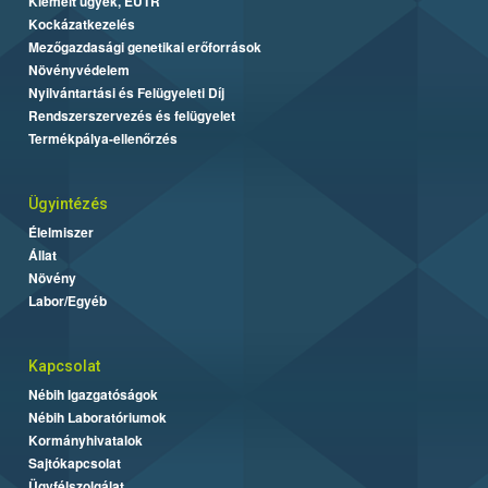
Kiemelt ügyek, EUTR
Kockázatkezelés
Mezőgazdasági genetikai erőforrások
Növényvédelem
Nyilvántartási és Felügyeleti Díj
Rendszerszervezés és felügyelet
Termékpálya-ellenőrzés
Ügyintézés
Élelmiszer
Állat
Növény
Labor/Egyéb
Kapcsolat
Nébih Igazgatóságok
Nébih Laboratóriumok
Kormányhivatalok
Sajtókapcsolat
Ügyfélszolgálat