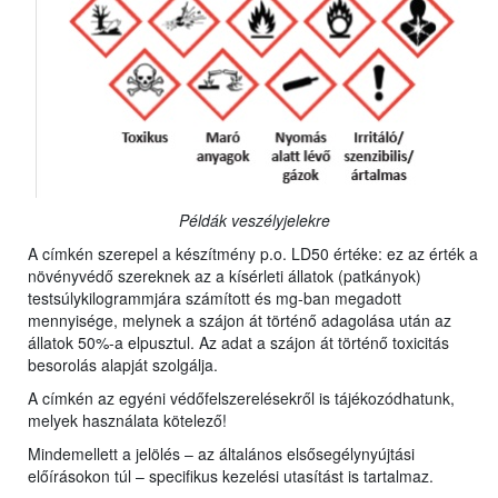
Példák veszélyjelekre
A címkén szerepel a készítmény p.o. LD50 értéke: ez az érték a
növényvédő szereknek az a kísérleti állatok (patkányok)
testsúlykilogrammjára számított és mg-ban megadott
mennyisége, melynek a szájon át történő adagolása után az
állatok 50%-a elpusztul. Az adat a szájon át történő toxicitás
besorolás alapját szolgálja.
A címkén az egyéni védőfelszerelésekről is tájékozódhatunk,
melyek használata kötelező!
Mindemellett a jelölés – az általános elsősegélynyújtási
előírásokon túl – specifikus kezelési utasítást is tartalmaz.