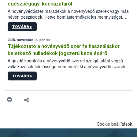
egészségügyi kockázatáról
A növényvédőszer-maradékok a növényvédő szerek vagy más
néven peszticidek, illetve bomlástermékeik kis mennyiségei,
melyek a terményekben vagy azok felületén a betakarítást,
TOVÁBB >
szüretelést, illetve tárolást követően is megmaradhatnak. Az
elvárt hatás kifejtéséhez a növényvédő szerek bizonyos
mennyiségének esetenként a kezelt terményeken is jelen kell
2025. november 14, péntek
lennie. Nem minden élelmiszer tartalmaz szermaradékot.
Tájékoztató a növényvédő szer felhasználáskor
Azokban az élelmiszerekben is, melyekben kimutathatóak,
keletkező hulladékok jogszerű kezeléséről
általában csak nagyon kis mennyiségben vannak jelen, így nem
A gazdálkodók és a növényvédő szerrel szolgáltatást végző
jelenthetnek kockázatot a fogyasztó egészségére nézve.
vállalkozások felelőssége nem merül ki a növényvédő szerek
okszerű, szakszerű és biztonságos kijuttatásában. Minden
TOVÁBB >
esetben számolni kell a keletkező hulladékokkal is, melyek
megfelelő kezelése az emberi egészség, a környezet és a
természet védelme érdekében is kiemelt jelentőségű.
Cookie beállítások