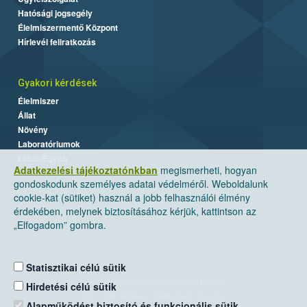
Hatósági jogsegély
Élelmiszermentő Központ
Hírlevél feliratkozás
Gyakori kérdések
Élelmiszer
Állat
Növény
Laboratóriumok
Labor/Egyéb
Adatkezelési tájékoztatónkban
megismerheti, hogyan
gondoskodunk személyes adatai védelméről. Weboldalunk
cookie-kat (sütiket) használ a jobb felhasználói élmény
érdekében, melynek biztosításához kérjük, kattintson az
„Elfogadom” gombra.
Statisztikai célú sütik
Nemzeti Élelmiszerlánc-biztonsági Hivatal
Hirdetési célú sütik
Cím: 1024 Budapest, Keleti Károly utca. 24.
Alapműködést biztosító és funkcionális sütik