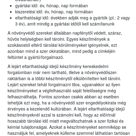
gyártási idő: év, hónap, nap formában
kiszerelési idő: év, hónap, nap formában
eltarthatósági idő: években adják meg a gyártók (pl.: 2 vagy
3 év), amit mindig a gyártási időtől kell számítanunk
A növényvédő szereket általában napfénytől védett, száraz,
hűvös helyiségben kell tárolni. Egyes készítmények a
szokásostól eltérő tárolási körülményeket igényelnek, ezt
azonban mind a szer okiratában, mind pedig a címkéjén
feltüntet a gyártó/forgalmazó.
A lejárt eltarthatósági idejű készítmény kereskedelmi
forgalomban már nem tartható, illetve a növényvédőszer-
raktárban is a többi készítménytől elkülönítetten kell tárolni.
Lejárt szereket tehát forgalmazni tilos, ugyanakkor az ilyen
készítményeket a végfelhasználó saját felelősségre még
felhasználhatja. Fontos azonban csakis abban az esetben
tehetjük ezt meg, ha a növényvédő szer engedélyokirata még
érvényes a kezelendő kultúrában. A lejárt eltarthatósági idejű
készítményeknél azzal is számolni kell, hogy az előírtnál
hosszabb tárolási idő miatt megváltozhatnak a szer fizikai és
kémiai tulajdonságai. Azokat a készítményeket semmiképp se
használjuk fel, amelyeknek külleme szemmel láthatóan tartósan