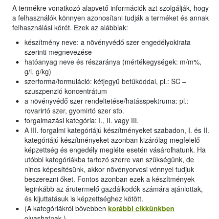
A termékre vonatkozó alapvető információk azt szolgálják, hogy
a felhasználók könnyen azonosítani tudják a terméket és annak
felhasználási körét. Ezek az alábbiak:
készítmény neve: a növényvédő szer engedélyokirata
szerinti megnevezése
hatóanyag neve és részaránya (mértékegységek: m/m%,
g/l, g/kg)
szerforma/formuláció: kétjegyű betűkóddal, pl.: SC –
szuszpenzió koncentrátum
a növényvédő szer rendeltetése/hatásspektruma: pl.:
rovarirtó szer, gyomirtó szer stb.
forgalmazási kategória: I., II. vagy III.
A III. forgalmi kategóriájú készítményeket szabadon, I. és II.
kategóriájú készítményeket azonban kizárólag megfelelő
képzettség és engedély megléte esetén vásárolhatunk. Ha
utóbbi kategóriákba tartozó szerre van szükségünk, de
nincs képesítésünk, akkor növényorvosi vénnyel tudjuk
beszerezni őket. Fontos azonban ezek a készítmények
leginkább az árutermelő gazdálkodók számára ajánlottak,
és kijuttatásuk is képzettséghez kötött.
(A kategóriákról bővebben
korábbi cikkünkben
olvashatnak.)