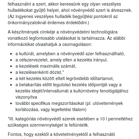
felhasználni a szert, akkor keressünk egy olyan veszélyes
hulladékokat gyűjtő helyet, ahol növényvédő szert is átvesznek.
(Az ingyenes veszélyes hulladék begyűjtési pontokról az
önkormányzatoknál érdemes érdeklődni.)
A készítmények címkéje a növényvédelmi technológiára
vonatkozó legfontosabb utalásokat is tartalmazza. Az alábbi
információkat olvashatjuk a csomagoláson:
a kultúrát, amelyben a növényvédő szer felhasználható,
a célszervezetet, amely ellen a kezelés irányul,
a kezelések maximális számát,
a kezelésenkénti dózist,*
a két kezelés között eltelt legrövidebb időtartamot,
a betakarítás előtti legutolsó kezelés időpontját vagy a
kezelés idejét/intervallumát a kultúrnövény fenológiájához
viszonyítva
további specifikus megszorításokat (pl. utóvetemények
korlátozása, vagy legeltetési tilalom)
*III. kategóriás növényvédő szerek esetében a 10 l permetléhez
szükséges szermennyiséget is feltüntetik.
Fontos, hogy ezektől a követelményektől a felhasználó