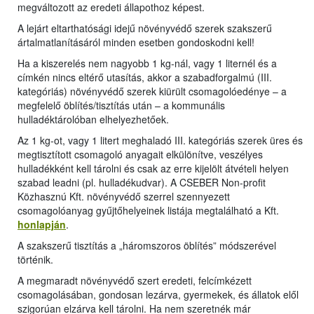
megváltozott az eredeti állapothoz képest.
A lejárt eltarthatósági idejű növényvédő szerek szakszerű
ártalmatlanításáról minden esetben gondoskodni kell!
Ha a kiszerelés nem nagyobb 1 kg-nál, vagy 1 liternél és a
címkén nincs eltérő utasítás, akkor a szabadforgalmú (III.
kategóriás) növényvédő szerek kiürült csomagolóedénye – a
megfelelő öblítés/tisztítás után – a kommunális
hulladéktárolóban elhelyezhetőek.
Az 1 kg-ot, vagy 1 litert meghaladó III. kategóriás szerek üres és
megtisztított csomagoló anyagait elkülönítve, veszélyes
hulladékként kell tárolni és csak az erre kijelölt átvételi helyen
szabad leadni (pl. hulladékudvar). A CSEBER Non-profit
Közhasznú Kft. növényvédő szerrel szennyezett
csomagolóanyag gyűjtőhelyeinek listája megtalálható a Kft.
honlapján
.
A szakszerű tisztítás a „háromszoros öblítés” módszerével
történik.
A megmaradt növényvédő szert eredeti, felcímkézett
csomagolásában, gondosan lezárva, gyermekek, és állatok elől
szigorúan elzárva kell tárolni. Ha nem szeretnék már