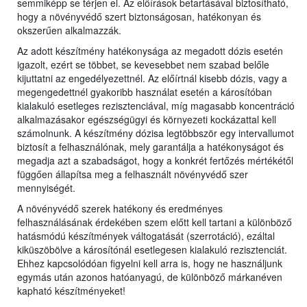
semmiképp se térjen el. Az előírások betartásával biztosítható,
hogy a növényvédő szert biztonságosan, hatékonyan és
okszerűen alkalmazzák.
Az adott készítmény hatékonysága az megadott dózis esetén
igazolt, ezért se többet, se kevesebbet nem szabad belőle
kijuttatni az engedélyezettnél. Az előírtnál kisebb dózis, vagy a
megengedettnél gyakoribb használat esetén a károsítóban
kialakuló esetleges rezisztenciával, míg magasabb koncentráció
alkalmazásakor egészségügyi és környezeti kockázattal kell
számolnunk. A készítmény dózisa legtöbbször egy intervallumot
biztosít a felhasználónak, mely garantálja a hatékonyságot és
megadja azt a szabadságot, hogy a konkrét fertőzés mértékétől
függően állapítsa meg a felhasznált növényvédő szer
mennyiségét.
A növényvédő szerek hatékony és eredményes
felhasználásának érdekében szem előtt kell tartani a különböző
hatásmódú készítmények váltogatását (szerrotáció), ezáltal
kiküszöbölve a károsítónál esetlegesen kialakuló rezisztenciát.
Ehhez kapcsolódóan figyelni kell arra is, hogy ne használjunk
egymás után azonos hatóanyagú, de különböző márkanéven
kapható készítményeket!