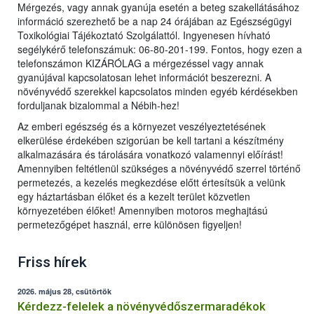
Mérgezés, vagy annak gyanúja esetén a beteg szakellátásához
információ szerezhető be a nap 24 órájában az Egészségügyi
Toxikológiai Tájékoztató Szolgálattól. Ingyenesen hívható
segélykérő telefonszámuk: 06-80-201-199. Fontos, hogy ezen a
telefonszámon KIZÁRÓLAG a mérgezéssel vagy annak
gyanújával kapcsolatosan lehet információt beszerezni. A
növényvédő szerekkel kapcsolatos minden egyéb kérdésekben
forduljanak bizalommal a Nébih-hez!
Az emberi egészség és a környezet veszélyeztetésének
elkerülése érdekében szigorúan be kell tartani a készítmény
alkalmazására és tárolására vonatkozó valamennyi előírást!
Amennyiben feltétlenül szükséges a növényvédő szerrel történő
permetezés, a kezelés megkezdése előtt értesítsük a velünk
egy háztartásban élőket és a kezelt terület közvetlen
környezetében élőket! Amennyiben motoros meghajtású
permetezőgépet használ, erre különösen figyeljen!
Friss hírek
2026. május 28, csütörtök
Kérdezz-felelek a növényvédőszermaradékok