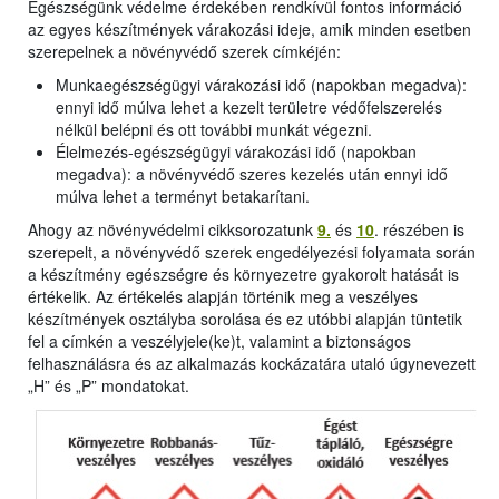
Egészségünk védelme érdekében rendkívül fontos információ
az egyes készítmények várakozási ideje, amik minden esetben
szerepelnek a növényvédő szerek címkéjén:
Munkaegészségügyi várakozási idő (napokban megadva):
ennyi idő múlva lehet a kezelt területre védőfelszerelés
nélkül belépni és ott további munkát végezni.
Élelmezés-egészségügyi várakozási idő (napokban
megadva): a növényvédő szeres kezelés után ennyi idő
múlva lehet a terményt betakarítani.
Ahogy az növényvédelmi cikksorozatunk
9.
és
10
. részében is
szerepelt, a növényvédő szerek engedélyezési folyamata során
a készítmény egészségre és környezetre gyakorolt hatását is
értékelik. Az értékelés alapján történik meg a veszélyes
készítmények osztályba sorolása és ez utóbbi alapján tüntetik
fel a címkén a veszélyjele(ke)t, valamint a biztonságos
felhasználásra és az alkalmazás kockázatára utaló úgynevezett
„H” és „P” mondatokat.