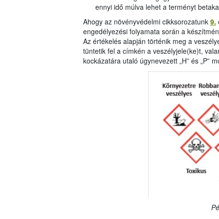
ennyi idő múlva lehet a terményt betakar
Ahogy az növényvédelmi cikksorozatunk
9.
engedélyezési folyamata során a készítmény
Az értékelés alapján történik meg a veszély
tüntetik fel a címkén a veszélyjele(ke)t, va
kockázatára utaló úgynevezett „H” és „P” m
Pé