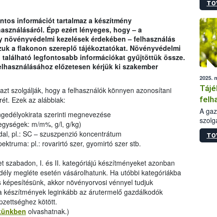
TO
termé
szüret
ntos információt tartalmaz a készítmény
megma
asználásáról. Épp ezért lényeges, hogy – a
növén
y növényvédelmi kezelések érdekében – felhasználás
esete
zuk a flakonon szereplő tájékoztatókat. Növényvédelmi
lenni
található legfontosabb információkat gyűjtöttük össze.
szerm
lhasználásához előzetesen kérjük ki szakember
melye
2025. 
kis m
Tájé
jelen
azt szolgálják, hogy a felhasználók könnyen azonosítani
nézve
felh
rét. Ezek az alábbiak:
jogs
A gaz
gedélyokirata szerinti megnevezése
szolg
gységek: m/m%, g/l, g/kg)
nem m
dal, pl.: SC – szuszpenzió koncentrátum
TO
szaks
truma: pl.: rovarirtó szer, gyomirtó szer stb.
esetb
is, m
et szabadon, I. és II. kategóriájú készítményeket azonban
egész
dély megléte esetén vásárolhatunk. Ha utóbbi kategóriákba
érdek
s képesítésünk, akkor növényorvosi vénnyel tudjuk
a készítmények leginkább az árutermelő gazdálkodók
épzettséghez kötött.
kkünkben
olvashatnak.)