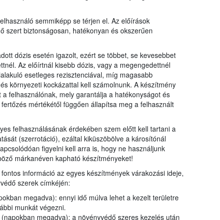
felhasználó semmiképp se térjen el. Az előírások
dő szert biztonságosan, hatékonyan és okszerűen
tt dózis esetén igazolt, ezért se többet, se kevesebbet
ttnél. Az előírtnál kisebb dózis, vagy a megengedettnél
ialakuló esetleges rezisztenciával, míg magasabb
s környezeti kockázattal kell számolnunk. A készítmény
ít a felhasználónak, mely garantálja a hatékonyságot és
fertőzés mértékétől függően állapítsa meg a felhasznált
s felhasználásának érdekében szem előtt kell tartani a
sát (szerrotáció), ezáltal kiküszöbölve a károsítónál
apcsolódóan figyelni kell arra is, hogy ne használjunk
böző márkanéven kapható készítményeket!
ontos információ az egyes készítmények várakozási ideje,
védő szerek címkéjén:
kban megadva): ennyi idő múlva lehet a kezelt területre
ovábbi munkát végezni.
ő (napokban megadva): a növényvédő szeres kezelés után