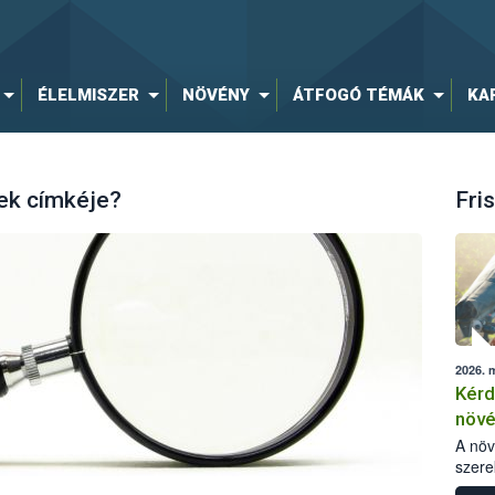
ÉLELMISZER
NÖVÉNY
ÁTFOGÓ TÉMÁK
KA
rek címkéje?
Fris
2026. 
Kérd
növ
egés
A nö
szere
bomlá