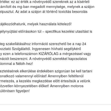
rtéke: ez az érték a növényvédő szereknek az a kísérleti
 számított és mg-ban megadott mennyisége, melynek a szájon
lpusztul. Az adat a szájon át történő toxicitás besorolás
 tájékozódhatunk, melyek használata kötelező!
élynyújtási előírásokon túl – specifikus kezelési utasítást is
eg szakellátásához információ szerezhető be a nap 24
koztató Szolgálattól. Ingyenesen hívható segélykérő
ogy ezen a telefonszámon KIZÁRÓLAG a mérgezéssel vagy
mációt beszerezni. A növényvédő szerekkel kapcsolatos
alommal a Nébih-hez!
ztetésének elkerülése érdekében szigorúan be kell tartani
onatkozó valamennyi előírást! Amennyiben feltétlenül
metezés, a kezelés megkezdése előtt értesítsük a velünk
t közvetlen környezetében élőket! Amennyiben motoros
ülönösen figyeljen!