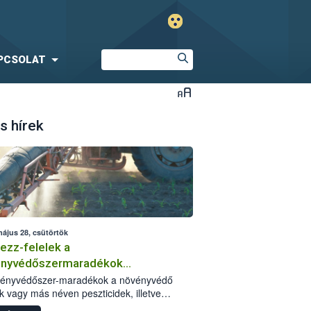
PCSOLAT
s hírek
május 28, csütörtök
ezz-felelek a
ényvédőszermaradékok
zségügyi kockázatáról
vényvédőszer-maradékok a növényvédő
k vagy más néven peszticidek, illetve
stermékeik kis mennyiségei, melyek a