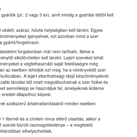
n
yártók (pl.: 2 vagy 3 év), amit mindig a gyártási időtől kell
védett, száraz, hűvös helyiségben kell tárolni. Egyes
 körülményeket igényelnek, ezt azonban mind a szer
 a gyártó/forgalmazó.
eskedelmi forgalomban már nem tartható, illetve a
ytől elkülönítetten kell tárolni. Lejárt szereket tehát
ítményeket a végfelhasználó saját felelősségre még
ban az esetben tehetjük ezt meg, ha a növényvédő szer
ltúrában. A lejárt eltarthatósági idejű készítményeknél
szabb tárolási idő miatt megváltozhatnak a szer fizikai és
eket semmiképp se használjuk fel, amelyeknek külleme
 eredeti állapothoz képest.
erek szakszerű ártalmatlanításáról minden esetben
 liternél és a címkén nincs eltérő utasítás, akkor a
ő szerek kiürült csomagolóedénye – a megfelelő
déktárolóban elhelyezhetőek.