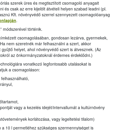
egóriás szerek üres és megtisztított csomagoló anyagait
ni és csak az erre kijelölt átvételi helyen szabad leadni (pl.
asznú Kft. növényvédő szerrel szennyezett csomagolóanyag
onlapján
.
” módszerével történik.
lcímkézett csomagolásában, gondosan lezárva, gyermekek,
i. Ha nem szeretnék már felhasználni a szert, akkor
gyűjtő helyet, ahol növényvédő szert is átvesznek. (Az
ntokról az önkormányzatoknál érdemes érdeklődni.)
chnológiára vonatkozó legfontosabb utalásokat is
hatjuk a csomagoláson:
 felhasználható,
irányul,
dőtartamot,
őpontját vagy a kezelés idejét/intervallumát a kultúrnövény
utóvetemények korlátozása, vagy legeltetési tilalom)
n a 10 l permetléhez szükséges szermennyiséget is