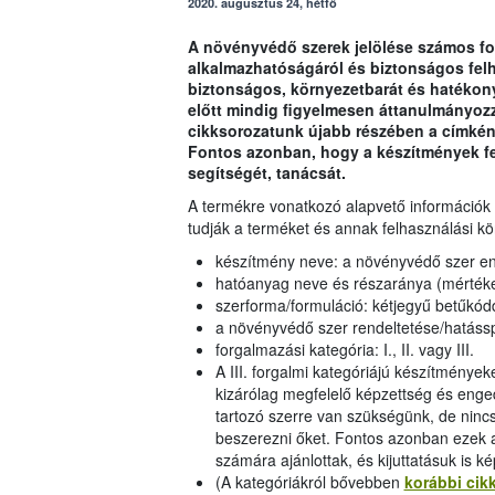
2020. augusztus 24, hétfő
A növényvédő szerek jelölése számos fo
alkalmazhatóságáról és biztonságos felh
biztonságos, környezetbarát és hatékon
előtt mindig figyelmesen áttanulmányoz
cikksorozatunk újabb részében a címkén 
Fontos azonban, hogy a készítmények fe
segítségét, tanácsát.
A termékre vonatkozó alapvető információk 
tudják a terméket és annak felhasználási kö
készítmény neve: a növényvédő szer en
hatóanyag neve és részaránya (mértéke
szerforma/formuláció: kétjegyű betűkód
a növényvédő szer rendeltetése/hatásspek
forgalmazási kategória: I., II. vagy III.
A III. forgalmi kategóriájú készítmények
kizárólag megfelelő képzettség és enge
tartozó szerre van szükségünk, de ninc
beszerezni őket. Fontos azonban ezek 
számára ajánlottak, és kijuttatásuk is k
(A kategóriákról bővebben
korábbi ci