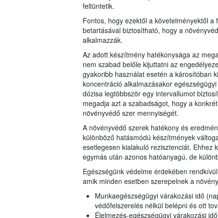
feltüntetik.
Fontos, hogy ezektől a követelményektől a 
betartásával biztosítható, hogy a növényvé
alkalmazzák.
Az adott készítmény hatékonysága az megado
nem szabad belőle kijuttatni az engedélyeze
gyakoribb használat esetén a károsítóban k
koncentráció alkalmazásakor egészségügyi é
dózisa legtöbbször egy intervallumot biztos
megadja azt a szabadságot, hogy a konkrét 
növényvédő szer mennyiségét.
A növényvédő szerek hatékony és eredménye
különböző hatásmódú készítmények váltogatá
esetlegesen kialakuló rezisztenciát. Ehhez k
egymás után azonos hatóanyagú, de külön
Egészségünk védelme érdekében rendkívül f
amik minden esetben szerepelnek a növény
Munkaegészségügyi várakozási idő (napo
védőfelszerelés nélkül belépni és ott t
Élelmezés-egészségügyi várakozási id