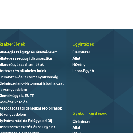
Szakterületek
Ügyintézés
Állat-egészségügy és állatvédelem
Élelmiszer
Állategészségügyi diagnosztika
Állat
Állatgyógyászati termékek
Növény
Borászat és alkoholos italok
Labor/Egyéb
Élelmiszer- és takarmánybiztonság
Élelmiszerlánc-biztonsági laborhálózat
Járványvédelem
Kiemelt ügyek, EUTR
Kockázatkezelés
Mezőgazdasági genetikai erőforrások
Gyakori kérdések
Növényvédelem
Nyilvántartási és Felügyeleti Díj
Élelmiszer
Rendszerszervezés és felügyelet
Állat