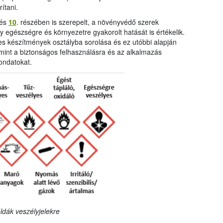
ítani.
és
10
. részében is szerepelt, a növényvédő szerek
 egészségre és környezetre gyakorolt hatását is értékelik.
es készítmények osztályba sorolása és ez utóbbi alapján
lamint a biztonságos felhasználásra és az alkalmazás
ondatokat.
ldák veszélyjelekre