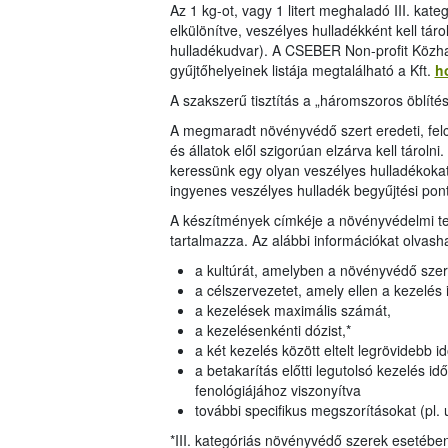
Az 1 kg-ot, vagy 1 litert meghaladó III. kat
elkülönítve, veszélyes hulladékként kell tárol
hulladékudvar). A CSEBER Non-profit Közh
gyűjtőhelyeinek listája megtalálható a Kft.
h
A szakszerű tisztítás a „háromszoros öblítés
A megmaradt növényvédő szert eredeti, fe
és állatok elől szigorúan elzárva kell tároln
keressünk egy olyan veszélyes hulladékokat 
ingyenes veszélyes hulladék begyűjtési po
A készítmények címkéje a növényvédelmi te
tartalmazza. Az alábbi információkat olvas
a kultúrát, amelyben a növényvédő szer
a célszervezetet, amely ellen a kezelés 
a kezelések maximális számát,
a kezelésenkénti dózist,*
a két kezelés között eltelt legrövidebb i
a betakarítás előtti legutolsó kezelés id
fenológiájához viszonyítva
további specifikus megszorításokat (pl. 
*III. kategóriás növényvédő szerek esetébe