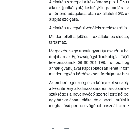
A címkén szerepel a készítmény p.o. LD50 é
állatok (patkányok) testsúlykilogrammjára
át történő adagolása után az állatok 50%-a e
alapját szolgálja.
A címkén az egyéni védőfelszerelésekről is
Mindemellett a jelölés – az általános elsőseg
tartalmaz.
Mérgezés, vagy annak gyanúja esetén a bet
órájában az Egészségügyi Toxikológiai Tájé
telefonszámuk: 06-80-201-199. Fontos, h
annak gyanújával kapcsolatosan lehet infor
minden egyéb kérdésekben forduljanak biz
Az emberi egészség és a környezet veszélye
a készítmény alkalmazására és tárolására v
szükséges a növényvédő szerrel történő per
egy háztartásban élőket és a kezelt terüle
meghajtású permetezőgépet használ, erre k