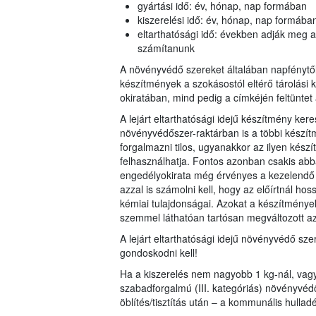
gyártási idő: év, hónap, nap formában
kiszerelési idő: év, hónap, nap formába
eltarthatósági idő: években adják meg a g
számítanunk
A növényvédő szereket általában napfénytől 
készítmények a szokásostól eltérő tárolási
okiratában, mind pedig a címkéjén feltüntet
A lejárt eltarthatósági idejű készítmény ker
növényvédőszer-raktárban is a többi készítmén
forgalmazni tilos, ugyanakkor az ilyen kész
felhasználhatja. Fontos azonban csakis ab
engedélyokirata még érvényes a kezelendő ku
azzal is számolni kell, hogy az előírtnál hos
kémiai tulajdonságai. Azokat a készítmény
szemmel láthatóan tartósan megváltozott az
A lejárt eltarthatósági idejű növényvédő sz
gondoskodni kell!
Ha a kiszerelés nem nagyobb 1 kg-nál, vagy 1
szabadforgalmú (III. kategóriás) növényvéd
öblítés/tisztítás után – a kommunális hulla