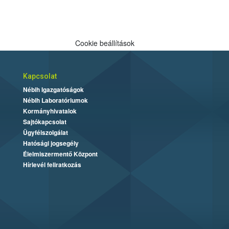
Cookie beállítások
Kapcsolat
Nébih Igazgatóságok
Nébih Laboratóriumok
Kormányhivatalok
Sajtókapcsolat
Ügyfélszolgálat
Hatósági jogsegély
Élelmiszermentő Központ
Hírlevél feliratkozás