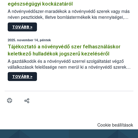
egészségügyi kockázatáról
A növényvédőszer-maradékok a növényvédő szerek vagy más
néven peszticidek, illetve bomlástermékeik kis mennyiségei,
melyek a terményekben vagy azok felületén a betakarítást,
TOVÁBB >
szüretelést, illetve tárolást követően is megmaradhatnak. Az
elvárt hatás kifejtéséhez a növényvédő szerek bizonyos
mennyiségének esetenként a kezelt terményeken is jelen kell
2025. november 14, péntek
lennie. Nem minden élelmiszer tartalmaz szermaradékot.
Tájékoztató a növényvédő szer felhasználáskor
Azokban az élelmiszerekben is, melyekben kimutathatóak,
keletkező hulladékok jogszerű kezeléséről
általában csak nagyon kis mennyiségben vannak jelen, így nem
A gazdálkodók és a növényvédő szerrel szolgáltatást végző
jelenthetnek kockázatot a fogyasztó egészségére nézve.
vállalkozások felelőssége nem merül ki a növényvédő szerek
okszerű, szakszerű és biztonságos kijuttatásában. Minden
TOVÁBB >
esetben számolni kell a keletkező hulladékokkal is, melyek
megfelelő kezelése az emberi egészség, a környezet és a
természet védelme érdekében is kiemelt jelentőségű.
Cookie beállítások