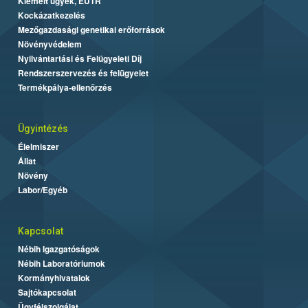
Kiemelt ügyek, EUTR
Kockázatkezelés
Mezőgazdasági genetikai erőforrások
Növényvédelem
Nyilvántartási és Felügyeleti Díj
Rendszerszervezés és felügyelet
Termékpálya-ellenőrzés
Ügyintézés
Élelmiszer
Állat
Növény
Labor/Egyéb
Kapcsolat
Nébih Igazgatóságok
Nébih Laboratóriumok
Kormányhivatalok
Sajtókapcsolat
Ügyfélszolgálat