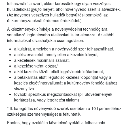
felhasználni a szert, akkor keressünk egy olyan veszélyes
hulladékokat gyűjtő helyet, ahol növényvédő szert is átvesznek.
(Az ingyenes veszélyes hulladék begyűjtési pontokról az
önkormányzatoknál érdemes érdeklődni.)
A készítmények címkéje a növényvédelmi technológiára
vonatkozó legfontosabb utalásokat is tartalmazza. Az alábbi
információkat olvashatjuk a csomagoláson:
a kultúrát, amelyben a növényvédő szer felhasználható,
a célszervezetet, amely ellen a kezelés irányul,
a kezelések maximális számát,
a kezelésenkénti dózist,*
a két kezelés között eltelt legrövidebb időtartamot,
a betakarítás előtti legutolsó kezelés időpontját vagy a
kezelés idejét/intervallumát a kultúrnövény fenológiájához
viszonyítva
további specifikus megszorításokat (pl. utóvetemények
korlátozása, vagy legeltetési tilalom)
*III. kategóriás növényvédő szerek esetében a 10 l permetléhez
szükséges szermennyiséget is feltüntetik.
Fontos, hogy ezektől a követelményektől a felhasználó