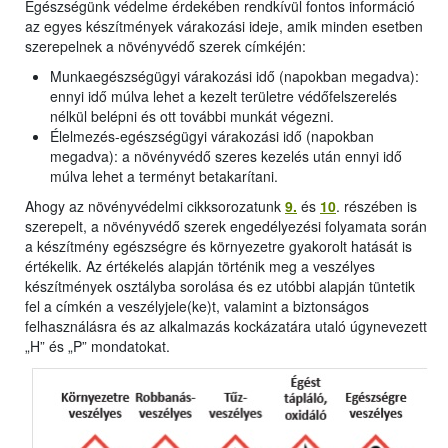
Egészségünk védelme érdekében rendkívül fontos információ
az egyes készítmények várakozási ideje, amik minden esetben
szerepelnek a növényvédő szerek címkéjén:
Munkaegészségügyi várakozási idő (napokban megadva):
ennyi idő múlva lehet a kezelt területre védőfelszerelés
nélkül belépni és ott további munkát végezni.
Élelmezés-egészségügyi várakozási idő (napokban
megadva): a növényvédő szeres kezelés után ennyi idő
múlva lehet a terményt betakarítani.
Ahogy az növényvédelmi cikksorozatunk
9.
és
10
. részében is
szerepelt, a növényvédő szerek engedélyezési folyamata során
a készítmény egészségre és környezetre gyakorolt hatását is
értékelik. Az értékelés alapján történik meg a veszélyes
készítmények osztályba sorolása és ez utóbbi alapján tüntetik
fel a címkén a veszélyjele(ke)t, valamint a biztonságos
felhasználásra és az alkalmazás kockázatára utaló úgynevezett
„H” és „P” mondatokat.