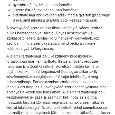
gyártási idő: év, hónap, nap formában
kiszerelési idő: év, hónap, nap formában
eltarthatósági idő: években adják meg a gyártók (pl.: 2 vagy
3 év), amit mindig a gyártási időtől kell számítanunk
A növényvédő szereket általában napfénytől védett, száraz,
hűvös helyiségben kell tárolni. Egyes készítmények a
szokásostól eltérő tárolási körülményeket igényelnek, ezt
azonban mind a szer okiratában, mind pedig a címkéjén
feltüntet a gyártó/forgalmazó.
A lejárt eltarthatósági idejű készítmény kereskedelmi
forgalomban már nem tartható, illetve a növényvédőszer-
raktárban is a többi készítménytől elkülönítetten kell tárolni.
Lejárt szereket tehát forgalmazni tilos, ugyanakkor az ilyen
készítményeket a végfelhasználó saját felelősségre még
felhasználhatja. Fontos azonban csakis abban az esetben
tehetjük ezt meg, ha a növényvédő szer engedélyokirata még
érvényes a kezelendő kultúrában. A lejárt eltarthatósági idejű
készítményeknél azzal is számolni kell, hogy az előírtnál
hosszabb tárolási idő miatt megváltozhatnak a szer fizikai és
kémiai tulajdonságai. Azokat a készítményeket semmiképp se
használjuk fel, amelyeknek külleme szemmel láthatóan tartósan