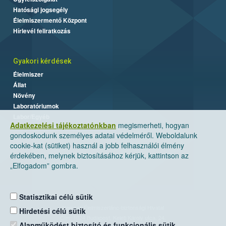
Hatósági jogsegély
Élelmiszermentő Központ
Hírlevél feliratkozás
Gyakori kérdések
Élelmiszer
Állat
Növény
Laboratóriumok
Labor/Egyéb
Adatkezelési tájékoztatónkban
megismerheti, hogyan
gondoskodunk személyes adatai védelméről. Weboldalunk
cookie-kat (sütiket) használ a jobb felhasználói élmény
érdekében, melynek biztosításához kérjük, kattintson az
„Elfogadom” gombra.
Statisztikai célú sütik
Nemzeti Élelmiszerlánc-biztonsági Hivatal
Hirdetési célú sütik
Cím: 1024 Budapest, Keleti Károly utca. 24.
Alapműködést biztosító és funkcionális sütik