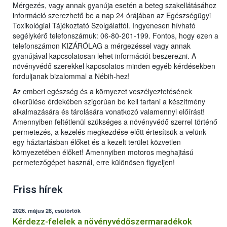
Mérgezés, vagy annak gyanúja esetén a beteg szakellátásához
információ szerezhető be a nap 24 órájában az Egészségügyi
Toxikológiai Tájékoztató Szolgálattól. Ingyenesen hívható
segélykérő telefonszámuk: 06-80-201-199. Fontos, hogy ezen a
telefonszámon KIZÁRÓLAG a mérgezéssel vagy annak
gyanújával kapcsolatosan lehet információt beszerezni. A
növényvédő szerekkel kapcsolatos minden egyéb kérdésekben
forduljanak bizalommal a Nébih-hez!
Az emberi egészség és a környezet veszélyeztetésének
elkerülése érdekében szigorúan be kell tartani a készítmény
alkalmazására és tárolására vonatkozó valamennyi előírást!
Amennyiben feltétlenül szükséges a növényvédő szerrel történő
permetezés, a kezelés megkezdése előtt értesítsük a velünk
egy háztartásban élőket és a kezelt terület közvetlen
környezetében élőket! Amennyiben motoros meghajtású
permetezőgépet használ, erre különösen figyeljen!
Friss hírek
2026. május 28, csütörtök
Kérdezz-felelek a növényvédőszermaradékok