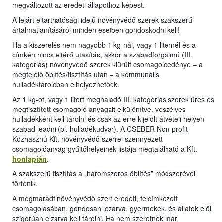
megváltozott az eredeti állapothoz képest.
A lejárt eltarthatósági idejű növényvédő szerek szakszerű
ártalmatlanításáról minden esetben gondoskodni kell!
Ha a kiszerelés nem nagyobb 1 kg-nál, vagy 1 liternél és a
címkén nincs eltérő utasítás, akkor a szabadforgalmú (III.
kategóriás) növényvédő szerek kiürült csomagolóedénye – a
megfelelő öblítés/tisztítás után – a kommunális
hulladéktárolóban elhelyezhetőek.
Az 1 kg-ot, vagy 1 litert meghaladó III. kategóriás szerek üres és
megtisztított csomagoló anyagait elkülönítve, veszélyes
hulladékként kell tárolni és csak az erre kijelölt átvételi helyen
szabad leadni (pl. hulladékudvar). A CSEBER Non-profit
Közhasznú Kft. növényvédő szerrel szennyezett
csomagolóanyag gyűjtőhelyeinek listája megtalálható a Kft.
honlapján
.
A szakszerű tisztítás a „háromszoros öblítés” módszerével
történik.
A megmaradt növényvédő szert eredeti, felcímkézett
csomagolásában, gondosan lezárva, gyermekek, és állatok elől
szigorúan elzárva kell tárolni. Ha nem szeretnék már