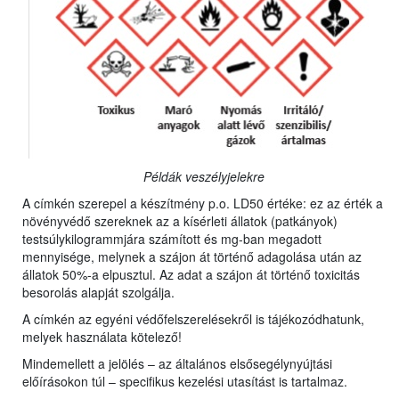
Példák veszélyjelekre
A címkén szerepel a készítmény p.o. LD50 értéke: ez az érték a
növényvédő szereknek az a kísérleti állatok (patkányok)
testsúlykilogrammjára számított és mg-ban megadott
mennyisége, melynek a szájon át történő adagolása után az
állatok 50%-a elpusztul. Az adat a szájon át történő toxicitás
besorolás alapját szolgálja.
A címkén az egyéni védőfelszerelésekről is tájékozódhatunk,
melyek használata kötelező!
Mindemellett a jelölés – az általános elsősegélynyújtási
előírásokon túl – specifikus kezelési utasítást is tartalmaz.