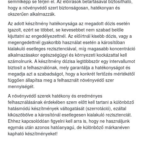
semmiképp se térjen el. Az előírások betartásával biztosítható,
hogy a növényvédő szert biztonságosan, hatékonyan és
okszerűen alkalmazzák.
Az adott készítmény hatékonysága az megadott dózis esetén
igazolt, ezért se többet, se kevesebbet nem szabad belőle
kijuttatni az engedélyezettnél. Az előírtnál kisebb dózis, vagy a
megengedettnél gyakoribb használat esetén a károsítóban
kialakuló esetleges rezisztenciával, míg magasabb koncentráció
alkalmazásakor egészségügyi és környezeti kockázattal kell
számolnunk. A készítmény dózisa legtöbbször egy intervallumot
biztosít a felhasználónak, mely garantálja a hatékonyságot és
megadja azt a szabadságot, hogy a konkrét fertőzés mértékétől
függően állapítsa meg a felhasznált növényvédő szer
mennyiségét.
A növényvédő szerek hatékony és eredményes
felhasználásának érdekében szem előtt kell tartani a különböző
hatásmódú készítmények váltogatását (szerrotáció), ezáltal
kiküszöbölve a károsítónál esetlegesen kialakuló rezisztenciát.
Ehhez kapcsolódóan figyelni kell arra is, hogy ne használjunk
egymás után azonos hatóanyagú, de különböző márkanéven
kapható készítményeket!