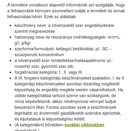
A termékre vonatkozó alapvető információk azt szolgálják, hogy
a felhasználók könnyen azonosítani tudják a terméket és annak
felhasználási körét. Ezek az alábbiak:
készítmény neve: a növényvédő szer engedélyokirata
szerinti megnevezése
hatóanyag neve és részaránya (mértékegységek: m/m%,
g/l, g/kg)
szerforma/formuláció: kétjegyű betűkóddal, pl.: SC –
szuszpenzió koncentrátum
a növényvédő szer rendeltetése/hatásspektruma: pl.:
rovarirtó szer, gyomirtó szer stb.
forgalmazási kategória: I., II. vagy III.
A III. forgalmi kategóriájú készítményeket szabadon, I. és II.
kategóriájú készítményeket azonban kizárólag megfelelő
képzettség és engedély megléte esetén vásárolhatunk. Ha
utóbbi kategóriákba tartozó szerre van szükségünk, de
nincs képesítésünk, akkor növényorvosi vénnyel tudjuk
beszerezni őket. Fontos azonban ezek a készítmények
leginkább az árutermelő gazdálkodók számára ajánlottak,
és kijuttatásuk is képzettséghez kötött.
(A kategóriákról bővebben
korábbi cikkünkben
olvashatnak.)