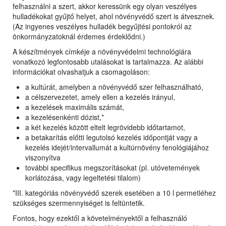
felhasználni a szert, akkor keressünk egy olyan veszélyes
hulladékokat gyűjtő helyet, ahol növényvédő szert is átvesznek.
(Az ingyenes veszélyes hulladék begyűjtési pontokról az
önkormányzatoknál érdemes érdeklődni.)
A készítmények címkéje a növényvédelmi technológiára
vonatkozó legfontosabb utalásokat is tartalmazza. Az alábbi
információkat olvashatjuk a csomagoláson:
a kultúrát, amelyben a növényvédő szer felhasználható,
a célszervezetet, amely ellen a kezelés irányul,
a kezelések maximális számát,
a kezelésenkénti dózist,*
a két kezelés között eltelt legrövidebb időtartamot,
a betakarítás előtti legutolsó kezelés időpontját vagy a
kezelés idejét/intervallumát a kultúrnövény fenológiájához
viszonyítva
további specifikus megszorításokat (pl. utóvetemények
korlátozása, vagy legeltetési tilalom)
*III. kategóriás növényvédő szerek esetében a 10 l permetléhez
szükséges szermennyiséget is feltüntetik.
Fontos, hogy ezektől a követelményektől a felhasználó