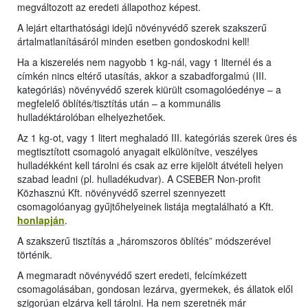
megváltozott az eredeti állapothoz képest.
A lejárt eltarthatósági idejű növényvédő szerek szakszerű
ártalmatlanításáról minden esetben gondoskodni kell!
Ha a kiszerelés nem nagyobb 1 kg-nál, vagy 1 liternél és a
címkén nincs eltérő utasítás, akkor a szabadforgalmú (III.
kategóriás) növényvédő szerek kiürült csomagolóedénye – a
megfelelő öblítés/tisztítás után – a kommunális
hulladéktárolóban elhelyezhetőek.
Az 1 kg-ot, vagy 1 litert meghaladó III. kategóriás szerek üres és
megtisztított csomagoló anyagait elkülönítve, veszélyes
hulladékként kell tárolni és csak az erre kijelölt átvételi helyen
szabad leadni (pl. hulladékudvar). A CSEBER Non-profit
Közhasznú Kft. növényvédő szerrel szennyezett
csomagolóanyag gyűjtőhelyeinek listája megtalálható a Kft.
honlapján
.
A szakszerű tisztítás a „háromszoros öblítés” módszerével
történik.
A megmaradt növényvédő szert eredeti, felcímkézett
csomagolásában, gondosan lezárva, gyermekek, és állatok elől
szigorúan elzárva kell tárolni. Ha nem szeretnék már