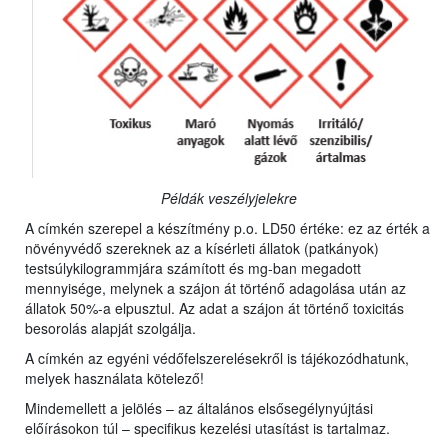
Példák veszélyjelekre
A címkén szerepel a készítmény p.o. LD50 értéke: ez az érték a
növényvédő szereknek az a kísérleti állatok (patkányok)
testsúlykilogrammjára számított és mg-ban megadott
mennyisége, melynek a szájon át történő adagolása után az
állatok 50%-a elpusztul. Az adat a szájon át történő toxicitás
besorolás alapját szolgálja.
A címkén az egyéni védőfelszerelésekről is tájékozódhatunk,
melyek használata kötelező!
Mindemellett a jelölés – az általános elsősegélynyújtási
előírásokon túl – specifikus kezelési utasítást is tartalmaz.