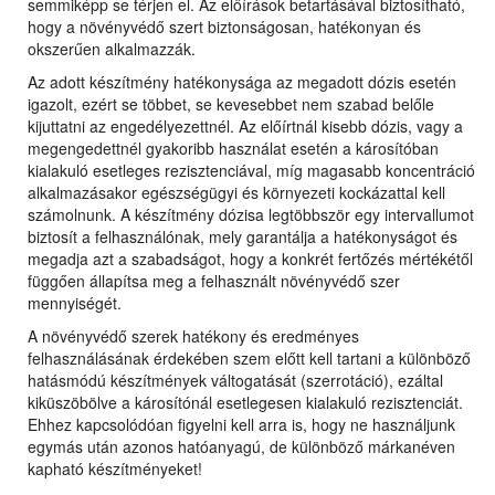
semmiképp se térjen el. Az előírások betartásával biztosítható,
hogy a növényvédő szert biztonságosan, hatékonyan és
okszerűen alkalmazzák.
Az adott készítmény hatékonysága az megadott dózis esetén
igazolt, ezért se többet, se kevesebbet nem szabad belőle
kijuttatni az engedélyezettnél. Az előírtnál kisebb dózis, vagy a
megengedettnél gyakoribb használat esetén a károsítóban
kialakuló esetleges rezisztenciával, míg magasabb koncentráció
alkalmazásakor egészségügyi és környezeti kockázattal kell
számolnunk. A készítmény dózisa legtöbbször egy intervallumot
biztosít a felhasználónak, mely garantálja a hatékonyságot és
megadja azt a szabadságot, hogy a konkrét fertőzés mértékétől
függően állapítsa meg a felhasznált növényvédő szer
mennyiségét.
A növényvédő szerek hatékony és eredményes
felhasználásának érdekében szem előtt kell tartani a különböző
hatásmódú készítmények váltogatását (szerrotáció), ezáltal
kiküszöbölve a károsítónál esetlegesen kialakuló rezisztenciát.
Ehhez kapcsolódóan figyelni kell arra is, hogy ne használjunk
egymás után azonos hatóanyagú, de különböző márkanéven
kapható készítményeket!