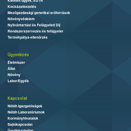
Kiemelt ügyek, EUTR
Kockázatkezelés
Mezőgazdasági genetikai erőforrások
Növényvédelem
Nyilvántartási és Felügyeleti Díj
Rendszerszervezés és felügyelet
Termékpálya-ellenőrzés
Ügyintézés
Élelmiszer
Állat
Növény
Labor/Egyéb
Kapcsolat
Nébih Igazgatóságok
Nébih Laboratóriumok
Kormányhivatalok
Sajtókapcsolat
Ügyfélszolgálat