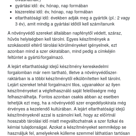
gyártási idő: év, hónap, nap formában
kiszerelési idő: év, hónap, nap formában
eltarthatósági idő: években adják meg a gyártók (pl.: 2 vagy
3 év), amit mindig a gyártási időtől kell számítanunk
A növényvédő szereket általában napfénytől védett, száraz,
hűvös helyiségben kell tárolni. Egyes készítmények a
szokásostól eltérő tárolási körülményeket igényelnek, ezt
azonban mind a szer okiratában, mind pedig a címkéjén
feltüntet a gyártó/forgalmazó.
A lejárt eltarthatósági idejű készítmény kereskedelmi
forgalomban már nem tartható, illetve a növényvédőszer-
raktárban is a többi készítménytől elkülönítetten kell tárolni.
Lejárt szereket tehát forgalmazni tilos, ugyanakkor az ilyen
készítményeket a végfelhasználó saját felelősségre még
felhasználhatja. Fontos azonban csakis abban az esetben
tehetjük ezt meg, ha a növényvédő szer engedélyokirata még
érvényes a kezelendő kultúrában. A lejárt eltarthatósági idejű
készítményeknél azzal is számolni kell, hogy az előírtnál
hosszabb tárolási idő miatt megváltozhatnak a szer fizikai és
kémiai tulajdonságai. Azokat a készítményeket semmiképp se
használjuk fel, amelyeknek külleme szemmel láthatóan tartósan