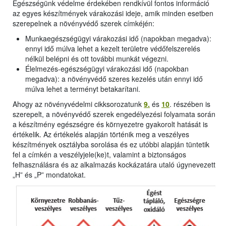
Egészségünk védelme érdekében rendkívül fontos információ
az egyes készítmények várakozási ideje, amik minden esetben
szerepelnek a növényvédő szerek címkéjén:
Munkaegészségügyi várakozási idő (napokban megadva):
ennyi idő múlva lehet a kezelt területre védőfelszerelés
nélkül belépni és ott további munkát végezni.
Élelmezés-egészségügyi várakozási idő (napokban
megadva): a növényvédő szeres kezelés után ennyi idő
múlva lehet a terményt betakarítani.
Ahogy az növényvédelmi cikksorozatunk
9.
és
10
. részében is
szerepelt, a növényvédő szerek engedélyezési folyamata során
a készítmény egészségre és környezetre gyakorolt hatását is
értékelik. Az értékelés alapján történik meg a veszélyes
készítmények osztályba sorolása és ez utóbbi alapján tüntetik
fel a címkén a veszélyjele(ke)t, valamint a biztonságos
felhasználásra és az alkalmazás kockázatára utaló úgynevezett
„H” és „P” mondatokat.