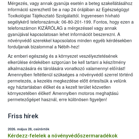
Mérgezés, vagy annak gyanúja esetén a beteg szakellátásához
információ szerezhető be a nap 24 órájában az Egészségügyi
Toxikológiai Tájékoztató Szolgálattól. Ingyenesen hívható
segélykérő telefonszámuk: 06-80-201-199. Fontos, hogy ezen a
telefonszámon KIZÁRÓLAG a mérgezéssel vagy annak
gyanújával kapcsolatosan lehet információt beszerezni. A
növényvédő szerekkel kapcsolatos minden egyéb kérdésekben
forduljanak bizalommal a Nébih-hez!
Az emberi egészség és a környezet veszélyeztetésének
elkerülése érdekében szigorúan be kell tartani a készítmény
alkalmazására és tárolására vonatkozó valamennyi előírást!
Amennyiben feltétlenül szükséges a növényvédő szerrel történő
permetezés, a kezelés megkezdése előtt értesítsük a velünk
egy háztartásban élőket és a kezelt terület közvetlen
környezetében élőket! Amennyiben motoros meghajtású
permetezőgépet használ, erre különösen figyeljen!
Friss hírek
2026. május 28, csütörtök
Kérdezz-felelek a növényvédőszermaradékok