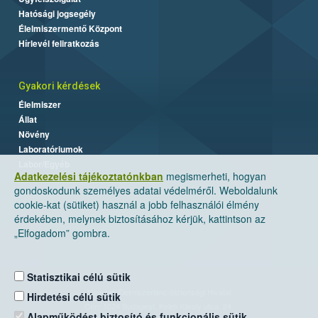
Hatósági jogsegély
Élelmiszermentő Központ
Hírlevél feliratkozás
Gyakori kérdések
Élelmiszer
Állat
Növény
Laboratóriumok
Labor/Egyéb
Adatkezelési tájékoztatónkban
megismerheti, hogyan
gondoskodunk személyes adatai védelméről. Weboldalunk
cookie-kat (sütiket) használ a jobb felhasználói élmény
érdekében, melynek biztosításához kérjük, kattintson az
„Elfogadom” gombra.
Statisztikai célú sütik
Nemzeti Élelmiszerlánc-biztonsági Hivatal
Hirdetési célú sütik
Cím: 1024 Budapest, Keleti Károly utca. 24.
Alapműködést biztosító és funkcionális sütik