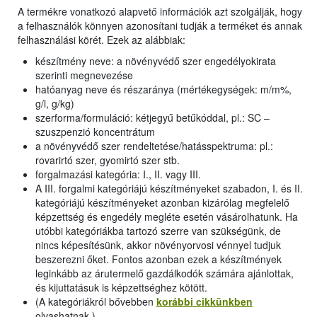
A termékre vonatkozó alapvető információk azt szolgálják, hogy
a felhasználók könnyen azonosítani tudják a terméket és annak
felhasználási körét. Ezek az alábbiak:
készítmény neve: a növényvédő szer engedélyokirata
szerinti megnevezése
hatóanyag neve és részaránya (mértékegységek: m/m%,
g/l, g/kg)
szerforma/formuláció: kétjegyű betűkóddal, pl.: SC –
szuszpenzió koncentrátum
a növényvédő szer rendeltetése/hatásspektruma: pl.:
rovarirtó szer, gyomirtó szer stb.
forgalmazási kategória: I., II. vagy III.
A III. forgalmi kategóriájú készítményeket szabadon, I. és II.
kategóriájú készítményeket azonban kizárólag megfelelő
képzettség és engedély megléte esetén vásárolhatunk. Ha
utóbbi kategóriákba tartozó szerre van szükségünk, de
nincs képesítésünk, akkor növényorvosi vénnyel tudjuk
beszerezni őket. Fontos azonban ezek a készítmények
leginkább az árutermelő gazdálkodók számára ajánlottak,
és kijuttatásuk is képzettséghez kötött.
(A kategóriákról bővebben
korábbi cikkünkben
olvashatnak.)