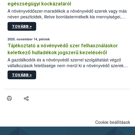
egészségügyi kockázatáról
A növényvédőszer-maradékok a növényvédő szerek vagy más
néven peszticidek, illetve bomlástermékeik kis mennyiségei,
melyek a terményekben vagy azok felületén a betakarítást,
TOVÁBB >
szüretelést, illetve tárolást követően is megmaradhatnak. Az
elvárt hatás kifejtéséhez a növényvédő szerek bizonyos
mennyiségének esetenként a kezelt terményeken is jelen kell
2025. november 14, péntek
lennie. Nem minden élelmiszer tartalmaz szermaradékot.
Tájékoztató a növényvédő szer felhasználáskor
Azokban az élelmiszerekben is, melyekben kimutathatóak,
keletkező hulladékok jogszerű kezeléséről
általában csak nagyon kis mennyiségben vannak jelen, így nem
A gazdálkodók és a növényvédő szerrel szolgáltatást végző
jelenthetnek kockázatot a fogyasztó egészségére nézve.
vállalkozások felelőssége nem merül ki a növényvédő szerek
okszerű, szakszerű és biztonságos kijuttatásában. Minden
TOVÁBB >
esetben számolni kell a keletkező hulladékokkal is, melyek
megfelelő kezelése az emberi egészség, a környezet és a
természet védelme érdekében is kiemelt jelentőségű.
Cookie beállítások