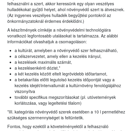
felhasználni a szert, akkor keressünk egy olyan veszélyes
hulladékokat gyűjtő helyet, ahol növényvédő szert is átvesznek.
(Az ingyenes veszélyes hulladék begyűjtési pontokról az
önkormányzatoknál érdemes érdeklődni.)
A készítmények címkéje a növényvédelmi technológiára
vonatkozó legfontosabb utalásokat is tartalmazza. Az alábbi
információkat olvashatjuk a csomagoláson:
a kultúrát, amelyben a növényvédő szer felhasználható,
a célszervezetet, amely ellen a kezelés irányul,
a kezelések maximális számát,
a kezelésenkénti dózist,*
a két kezelés között eltelt legrövidebb időtartamot,
a betakarítás előtti legutolsó kezelés időpontját vagy a
kezelés idejét/intervallumát a kultúrnövény fenológiájához
viszonyítva
további specifikus megszorításokat (pl. utóvetemények
korlátozása, vagy legeltetési tilalom)
*III. kategóriás növényvédő szerek esetében a 10 l permetléhez
szükséges szermennyiséget is feltüntetik.
Fontos, hogy ezektől a követelményektől a felhasználó