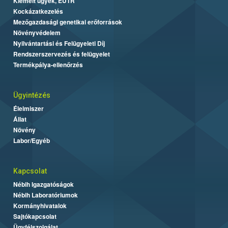
Kiemelt ügyek, EUTR
Kockázatkezelés
Mezőgazdasági genetikai erőforrások
Növényvédelem
Nyilvántartási és Felügyeleti Díj
Rendszerszervezés és felügyelet
Termékpálya-ellenőrzés
Ügyintézés
Élelmiszer
Állat
Növény
Labor/Egyéb
Kapcsolat
Nébih Igazgatóságok
Nébih Laboratóriumok
Kormányhivatalok
Sajtókapcsolat
Ügyfélszolgálat