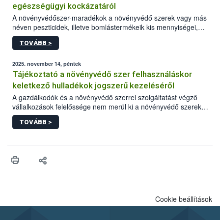
egészségügyi kockázatáról
A növényvédőszer-maradékok a növényvédő szerek vagy más
néven peszticidek, illetve bomlástermékeik kis mennyiségei,
melyek a terményekben vagy azok felületén a betakarítást,
TOVÁBB >
szüretelést, illetve tárolást követően is megmaradhatnak. Az
elvárt hatás kifejtéséhez a növényvédő szerek bizonyos
mennyiségének esetenként a kezelt terményeken is jelen kell
2025. november 14, péntek
lennie. Nem minden élelmiszer tartalmaz szermaradékot.
Tájékoztató a növényvédő szer felhasználáskor
Azokban az élelmiszerekben is, melyekben kimutathatóak,
keletkező hulladékok jogszerű kezeléséről
általában csak nagyon kis mennyiségben vannak jelen, így nem
A gazdálkodók és a növényvédő szerrel szolgáltatást végző
jelenthetnek kockázatot a fogyasztó egészségére nézve.
vállalkozások felelőssége nem merül ki a növényvédő szerek
okszerű, szakszerű és biztonságos kijuttatásában. Minden
TOVÁBB >
esetben számolni kell a keletkező hulladékokkal is, melyek
megfelelő kezelése az emberi egészség, a környezet és a
természet védelme érdekében is kiemelt jelentőségű.
Cookie beállítások