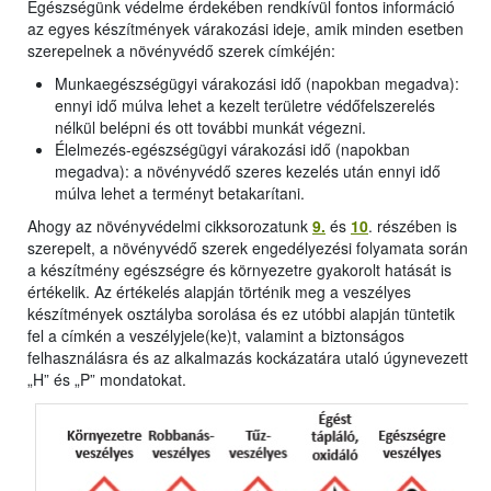
Egészségünk védelme érdekében rendkívül fontos információ
az egyes készítmények várakozási ideje, amik minden esetben
szerepelnek a növényvédő szerek címkéjén:
Munkaegészségügyi várakozási idő (napokban megadva):
ennyi idő múlva lehet a kezelt területre védőfelszerelés
nélkül belépni és ott további munkát végezni.
Élelmezés-egészségügyi várakozási idő (napokban
megadva): a növényvédő szeres kezelés után ennyi idő
múlva lehet a terményt betakarítani.
Ahogy az növényvédelmi cikksorozatunk
9.
és
10
. részében is
szerepelt, a növényvédő szerek engedélyezési folyamata során
a készítmény egészségre és környezetre gyakorolt hatását is
értékelik. Az értékelés alapján történik meg a veszélyes
készítmények osztályba sorolása és ez utóbbi alapján tüntetik
fel a címkén a veszélyjele(ke)t, valamint a biztonságos
felhasználásra és az alkalmazás kockázatára utaló úgynevezett
„H” és „P” mondatokat.