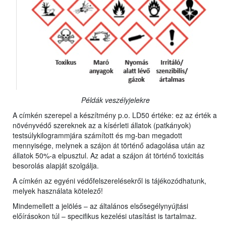
Példák veszélyjelekre
A címkén szerepel a készítmény p.o. LD50 értéke: ez az érték a
növényvédő szereknek az a kísérleti állatok (patkányok)
testsúlykilogrammjára számított és mg-ban megadott
mennyisége, melynek a szájon át történő adagolása után az
állatok 50%-a elpusztul. Az adat a szájon át történő toxicitás
besorolás alapját szolgálja.
A címkén az egyéni védőfelszerelésekről is tájékozódhatunk,
melyek használata kötelező!
Mindemellett a jelölés – az általános elsősegélynyújtási
előírásokon túl – specifikus kezelési utasítást is tartalmaz.