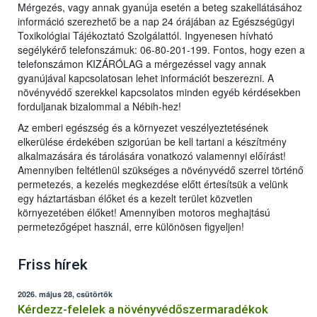
Mérgezés, vagy annak gyanúja esetén a beteg szakellátásához
információ szerezhető be a nap 24 órájában az Egészségügyi
Toxikológiai Tájékoztató Szolgálattól. Ingyenesen hívható
segélykérő telefonszámuk: 06-80-201-199. Fontos, hogy ezen a
telefonszámon KIZÁRÓLAG a mérgezéssel vagy annak
gyanújával kapcsolatosan lehet információt beszerezni. A
növényvédő szerekkel kapcsolatos minden egyéb kérdésekben
forduljanak bizalommal a Nébih-hez!
Az emberi egészség és a környezet veszélyeztetésének
elkerülése érdekében szigorúan be kell tartani a készítmény
alkalmazására és tárolására vonatkozó valamennyi előírást!
Amennyiben feltétlenül szükséges a növényvédő szerrel történő
permetezés, a kezelés megkezdése előtt értesítsük a velünk
egy háztartásban élőket és a kezelt terület közvetlen
környezetében élőket! Amennyiben motoros meghajtású
permetezőgépet használ, erre különösen figyeljen!
Friss hírek
2026. május 28, csütörtök
Kérdezz-felelek a növényvédőszermaradékok