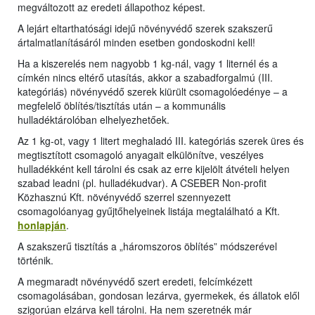
megváltozott az eredeti állapothoz képest.
A lejárt eltarthatósági idejű növényvédő szerek szakszerű
ártalmatlanításáról minden esetben gondoskodni kell!
Ha a kiszerelés nem nagyobb 1 kg-nál, vagy 1 liternél és a
címkén nincs eltérő utasítás, akkor a szabadforgalmú (III.
kategóriás) növényvédő szerek kiürült csomagolóedénye – a
megfelelő öblítés/tisztítás után – a kommunális
hulladéktárolóban elhelyezhetőek.
Az 1 kg-ot, vagy 1 litert meghaladó III. kategóriás szerek üres és
megtisztított csomagoló anyagait elkülönítve, veszélyes
hulladékként kell tárolni és csak az erre kijelölt átvételi helyen
szabad leadni (pl. hulladékudvar). A CSEBER Non-profit
Közhasznú Kft. növényvédő szerrel szennyezett
csomagolóanyag gyűjtőhelyeinek listája megtalálható a Kft.
honlapján
.
A szakszerű tisztítás a „háromszoros öblítés” módszerével
történik.
A megmaradt növényvédő szert eredeti, felcímkézett
csomagolásában, gondosan lezárva, gyermekek, és állatok elől
szigorúan elzárva kell tárolni. Ha nem szeretnék már