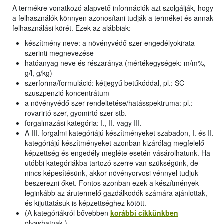
A termékre vonatkozó alapvető információk azt szolgálják, hogy
a felhasználók könnyen azonosítani tudják a terméket és annak
felhasználási körét. Ezek az alábbiak:
készítmény neve: a növényvédő szer engedélyokirata
szerinti megnevezése
hatóanyag neve és részaránya (mértékegységek: m/m%,
g/l, g/kg)
szerforma/formuláció: kétjegyű betűkóddal, pl.: SC –
szuszpenzió koncentrátum
a növényvédő szer rendeltetése/hatásspektruma: pl.:
rovarirtó szer, gyomirtó szer stb.
forgalmazási kategória: I., II. vagy III.
A III. forgalmi kategóriájú készítményeket szabadon, I. és II.
kategóriájú készítményeket azonban kizárólag megfelelő
képzettség és engedély megléte esetén vásárolhatunk. Ha
utóbbi kategóriákba tartozó szerre van szükségünk, de
nincs képesítésünk, akkor növényorvosi vénnyel tudjuk
beszerezni őket. Fontos azonban ezek a készítmények
leginkább az árutermelő gazdálkodók számára ajánlottak,
és kijuttatásuk is képzettséghez kötött.
(A kategóriákról bővebben
korábbi cikkünkben
olvashatnak.)