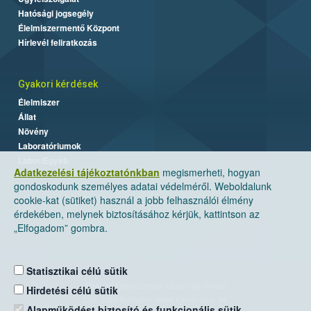
Hatósági jogsegély
Élelmiszermentő Központ
Hírlevél feliratkozás
Gyakori kérdések
Élelmiszer
Állat
Növény
Laboratóriumok
Labor/Egyéb
Adatkezelési tájékoztatónkban
megismerheti, hogyan
gondoskodunk személyes adatai védelméről. Weboldalunk
cookie-kat (sütiket) használ a jobb felhasználói élmény
érdekében, melynek biztosításához kérjük, kattintson az
„Elfogadom” gombra.
Statisztikai célú sütik
Nemzeti Élelmiszerlánc-biztonsági Hivatal
Hirdetési célú sütik
Cím: 1024 Budapest, Keleti Károly utca. 24.
Alapműködést biztosító és funkcionális sütik