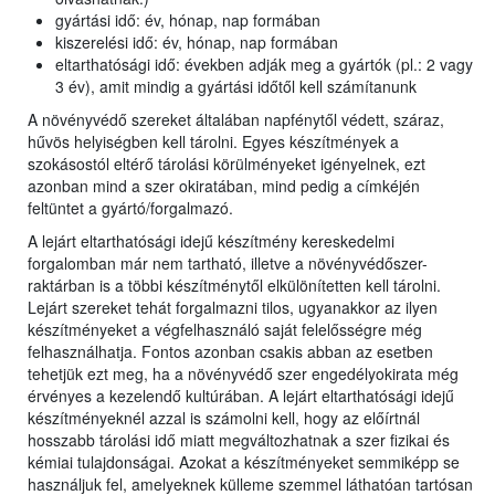
gyártási idő: év, hónap, nap formában
kiszerelési idő: év, hónap, nap formában
eltarthatósági idő: években adják meg a gyártók (pl.: 2 vagy
3 év), amit mindig a gyártási időtől kell számítanunk
A növényvédő szereket általában napfénytől védett, száraz,
hűvös helyiségben kell tárolni. Egyes készítmények a
szokásostól eltérő tárolási körülményeket igényelnek, ezt
azonban mind a szer okiratában, mind pedig a címkéjén
feltüntet a gyártó/forgalmazó.
A lejárt eltarthatósági idejű készítmény kereskedelmi
forgalomban már nem tartható, illetve a növényvédőszer-
raktárban is a többi készítménytől elkülönítetten kell tárolni.
Lejárt szereket tehát forgalmazni tilos, ugyanakkor az ilyen
készítményeket a végfelhasználó saját felelősségre még
felhasználhatja. Fontos azonban csakis abban az esetben
tehetjük ezt meg, ha a növényvédő szer engedélyokirata még
érvényes a kezelendő kultúrában. A lejárt eltarthatósági idejű
készítményeknél azzal is számolni kell, hogy az előírtnál
hosszabb tárolási idő miatt megváltozhatnak a szer fizikai és
kémiai tulajdonságai. Azokat a készítményeket semmiképp se
használjuk fel, amelyeknek külleme szemmel láthatóan tartósan