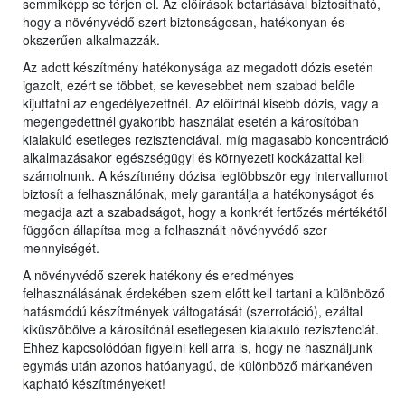
semmiképp se térjen el. Az előírások betartásával biztosítható,
hogy a növényvédő szert biztonságosan, hatékonyan és
okszerűen alkalmazzák.
Az adott készítmény hatékonysága az megadott dózis esetén
igazolt, ezért se többet, se kevesebbet nem szabad belőle
kijuttatni az engedélyezettnél. Az előírtnál kisebb dózis, vagy a
megengedettnél gyakoribb használat esetén a károsítóban
kialakuló esetleges rezisztenciával, míg magasabb koncentráció
alkalmazásakor egészségügyi és környezeti kockázattal kell
számolnunk. A készítmény dózisa legtöbbször egy intervallumot
biztosít a felhasználónak, mely garantálja a hatékonyságot és
megadja azt a szabadságot, hogy a konkrét fertőzés mértékétől
függően állapítsa meg a felhasznált növényvédő szer
mennyiségét.
A növényvédő szerek hatékony és eredményes
felhasználásának érdekében szem előtt kell tartani a különböző
hatásmódú készítmények váltogatását (szerrotáció), ezáltal
kiküszöbölve a károsítónál esetlegesen kialakuló rezisztenciát.
Ehhez kapcsolódóan figyelni kell arra is, hogy ne használjunk
egymás után azonos hatóanyagú, de különböző márkanéven
kapható készítményeket!