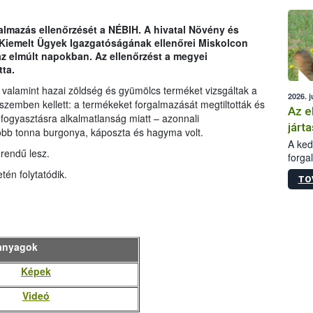
épüle
almazás ellenőrzését a NÉBIH. A hivatal Növény és
 Kiemelt Ügyek Igazgatóságának ellenőrei Miskolcon
 az elmúlt napokban. Az ellenőrzést a megyei
ta.
 valamint hazai zöldség és gyümölcs terméket vizsgáltak a
2026. j
szemben kellett: a termékeket forgalmazását megtiltották és
Az e
 fogyasztásra alkalmatlanság miatt – azonnali
járta
több tonna burgonya, káposzta és hagyma volt.
A kedv
rendű lesz.
forga
Korm.
tén folytatódik.
TO
sérül
felme
veszé
Ezen 
vonni
anyagok
jártas
Képek
Videó