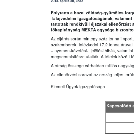
2013. április 30, kedd
Folytatta a hazai zöldség-gyümölcs forg
Talajvédelmi Igazgatóságának, valamint
tartottak rendkívüli éjszakai ellenőrzést
főkapitányság MEKTA egysége biztosítot
Az eljárás során mintegy száz tonna import,
szakemberek. Intézkedni 17,2 tonna áruval 
– nyomon-követési-, jelölési hibák, valamint
megsemmisítésre utalták. A tételek között 
A bírság összege várhatóan milliós nagyság
Az ellenőrzési sorozat az ország teljes terüle
Kiemelt Ügyek Igazgatósága
Kapcsolódó 