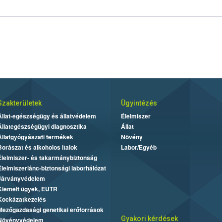
Szakterületek
Ügyintézés
Állat-egészségügy és állatvédelem
Élelmiszer
Állategészségügyi diagnosztika
Állat
Állatgyógyászati termékek
Növény
Borászat és alkoholos italok
Labor/Egyéb
Élelmiszer- és takarmánybiztonság
Élelmiszerlánc-biztonsági laborhálózat
Járványvédelem
Kiemelt ügyek, EUTR
Kockázatkezelés
Mezőgazdasági genetikai erőforrások
Gyakori kérdések
Növényvédelem