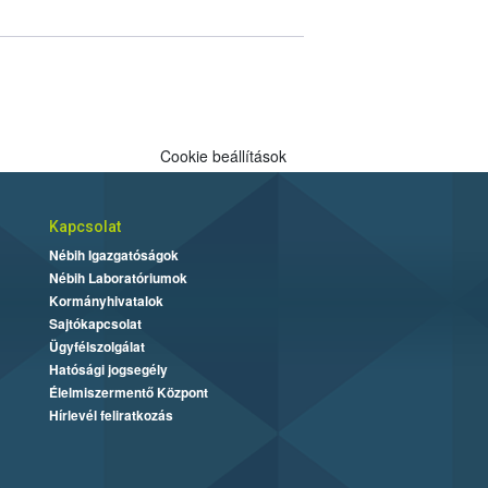
Cookie beállítások
Kapcsolat
Nébih Igazgatóságok
Nébih Laboratóriumok
Kormányhivatalok
Sajtókapcsolat
Ügyfélszolgálat
Hatósági jogsegély
Élelmiszermentő Központ
Hírlevél feliratkozás