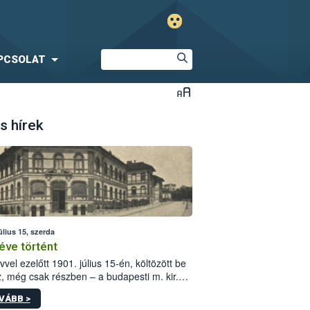
PCSOLAT
s hírek
úlius 15, szerda
éve történt
vvel ezelőtt 1901. július 15-én, költözött be
z, még csak részben – a budapesti m. kir.
i vetőmagvizsgáló állomás a Kis Rókus utca
VÁBB >
ám alatti, Czigler Győző által tervezett új