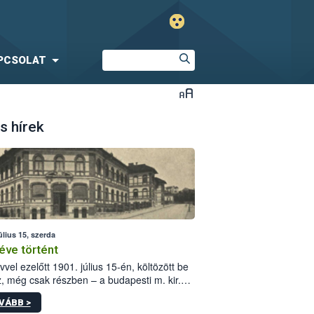
PCSOLAT
s hírek
úlius 15, szerda
éve történt
vvel ezelőtt 1901. július 15-én, költözött be
z, még csak részben – a budapesti m. kir.
i vetőmagvizsgáló állomás a Kis Rókus utca
VÁBB >
ám alatti, Czigler Győző által tervezett új