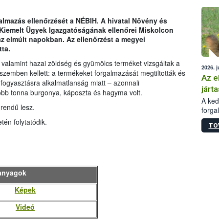
épüle
almazás ellenőrzését a NÉBIH. A hivatal Növény és
 Kiemelt Ügyek Igazgatóságának ellenőrei Miskolcon
 az elmúlt napokban. Az ellenőrzést a megyei
ta.
 valamint hazai zöldség és gyümölcs terméket vizsgáltak a
2026. j
szemben kellett: a termékeket forgalmazását megtiltották és
Az e
 fogyasztásra alkalmatlanság miatt – azonnali
járta
több tonna burgonya, káposzta és hagyma volt.
A kedv
rendű lesz.
forga
Korm.
tén folytatódik.
TO
sérül
felme
veszé
Ezen 
vonni
anyagok
jártas
Képek
Videó