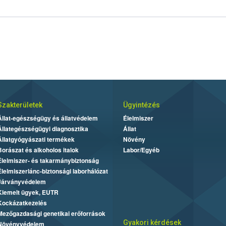
Szakterületek
Ügyintézés
Állat-egészségügy és állatvédelem
Élelmiszer
Állategészségügyi diagnosztika
Állat
Állatgyógyászati termékek
Növény
Borászat és alkoholos italok
Labor/Egyéb
Élelmiszer- és takarmánybiztonság
Élelmiszerlánc-biztonsági laborhálózat
Járványvédelem
Kiemelt ügyek, EUTR
Kockázatkezelés
Mezőgazdasági genetikai erőforrások
Gyakori kérdések
Növényvédelem