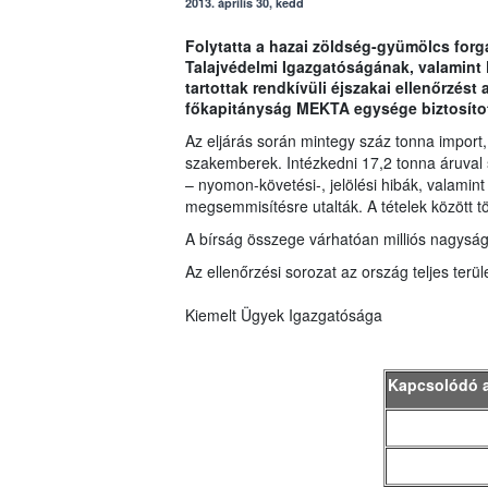
2013. április 30, kedd
Folytatta a hazai zöldség-gyümölcs forg
Talajvédelmi Igazgatóságának, valamint
tartottak rendkívüli éjszakai ellenőrzést
főkapitányság MEKTA egysége biztosítot
Az eljárás során mintegy száz tonna import,
szakemberek. Intézkedni 17,2 tonna áruval 
– nyomon-követési-, jelölési hibák, valamint
megsemmisítésre utalták. A tételek között 
A bírság összege várhatóan milliós nagyság
Az ellenőrzési sorozat az ország teljes terüle
Kiemelt Ügyek Igazgatósága
Kapcsolódó 