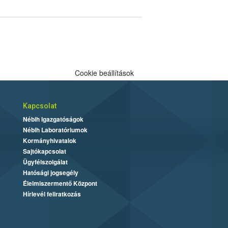
Cookie beállítások
Kapcsolat
Nébih Igazgatóságok
Nébih Laboratóriumok
Kormányhivatalok
Sajtókapcsolat
Ügyfélszolgálat
Hatósági jogsegély
Élelmiszermentő Központ
Hírlevél feliratkozás