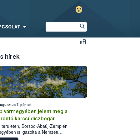
PCSOLAT
s hírek
augusztus 7, péntek
b vármegyében jelent meg a
srontó karcsúdíszbogár
 területen, Borsod-Abaúj-Zemplén
gyében is igazolta a Nemzeti
iszerlánc-biztonsági Hivatal (Nébih) a