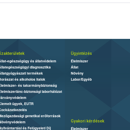
Szakterületek
Ügyintézés
Állat-egészségügy és állatvédelem
Élelmiszer
Állategészségügyi diagnosztika
Állat
Állatgyógyászati termékek
Növény
Borászat és alkoholos italok
Labor/Egyéb
Élelmiszer- és takarmánybiztonság
Élelmiszerlánc-biztonsági laborhálózat
Járványvédelem
Kiemelt ügyek, EUTR
Kockázatkezelés
Mezőgazdasági genetikai erőforrások
Gyakori kérdések
Növényvédelem
Nyilvántartási és Felügyeleti Díj
Élelmiszer