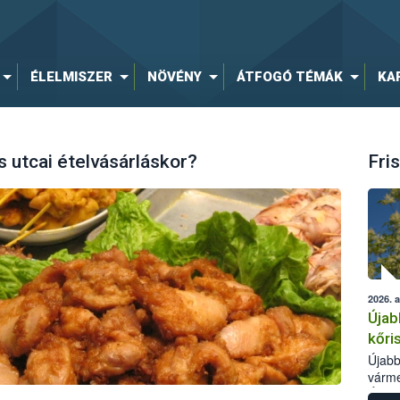
ÉLELMISZER
NÖVÉNY
ÁTFOGÓ TÉMÁK
KA
s utcai ételvásárláskor?
Fris
2026. 
Újab
kőri
Újabb
várme
Élelm