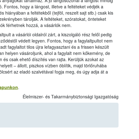
s anyagokat tartalmaz. A jó lángosozónál a lángost mindig
. Fontos, hogy a lángost, illetve a feltéteket védjék a
 hiányában a feltétekből (tejföl, reszelt sajt stb.) csak kis
ekrényben tárolják. A feltéteket, szóratokat, önteteket
lók férhetnek hozzá, a vásárlók nem.
tpult a vásárlói oldalról zárt, a kiszolgáló rész felől pedig
eződéstől védett legyen. Fontos, hogy a fagylaltpultot nem
t fagylaltot tilos újra lefagyasztani és a frissen készült
lyan helyen vásároljunk, ahol a fagylalt nem kőkemény, de
n és csak ehető díszítés van rajta. Kerüljük azokat az
elyett – állott, piszkos vízben öblítik, majd törlőruhába
lcsért az eladó szalvétával fogja meg, és úgy adja át a
apunkon
.
Élelmiszer- és Takarmánybiztonsági Igazgatóság