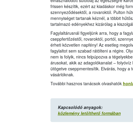
elhasználódott sütőolaj az egészségre káro
frissen készítik, ezért az kiadáskor még forró
szennyeződésektől, a rovaroktól. Pulton hűtés
mennyiséget tartanak kéznél, a többit hűtősz
tartalmazó edényekhez kizárólag a kiszolgá
Fagylaltárusnál figyeljünk arra, hogy a fagylal
cseppfertőzéstől, rovaroktól, portól, szenny
érheti közvetlen napfény! Az esetleg megolvad
fagylaltot sem szabad rátölteni a régire. O
nem is folyik, nincs felpúpozva a tégelyekbe
árusokat, akik az adagolókanalat – folyóvíz h
ütögetve cseppmentesítik. Elvárás, hogy a tö
vásárlóknak.
További hasznos tanácsok olvashatók
honl
Kapcsolódó anyagok:
közlemény letölthető formában