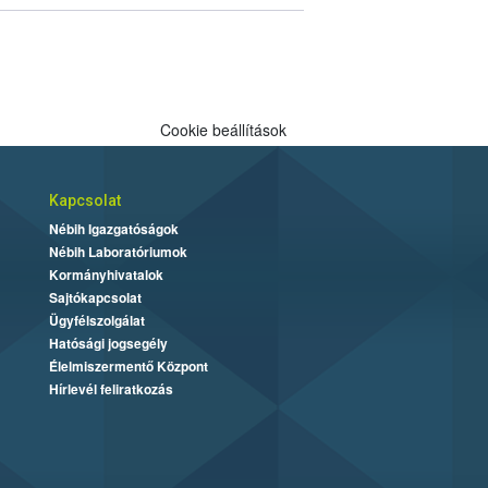
Cookie beállítások
Kapcsolat
Nébih Igazgatóságok
Nébih Laboratóriumok
Kormányhivatalok
Sajtókapcsolat
Ügyfélszolgálat
Hatósági jogsegély
Élelmiszermentő Központ
Hírlevél feliratkozás