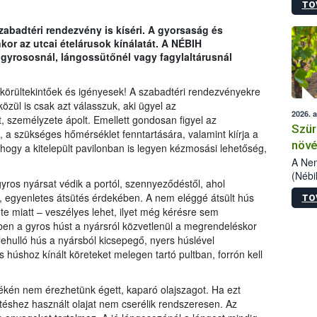
TO
kőris
jelen
abadtéri rendezvény is kíséri. A gyorsaság és
talál
kor az utcai ételárusok kínálatát. A NÉBIH
azono
a gyrososnál, lángossütőnél vagy fagylaltárusnál
folyta
intéz
össze
nk körültekintőek és igényesek! A szabadtéri rendezvényekre
érdek
közül is csak azt válasszuk, aki ügyel az
2026. 
, személyzete ápolt. Emellett gondosan figyel az
Szür
, a szükséges hőmérséklet fenntartására, valamint kiírja a
növé
, hogy a kitelepült pavilonban is legyen kézmosási lehetőség,
szől
A Nem
(Nébi
gyros nyársat védik a portól, szennyeződéstől, ahol
Klart
, egyenletes átsütés érdekében. A nem eléggé átsült hús
TO
módos
te miatt – veszélyes lehet, ilyet még kérésre sem
egész
ben a gyros húst a nyársról közvetlenül a megrendeléskor
felha
a lehulló hús a nyársból kicsepegő, nyers húslével
célja
húshoz kínált köreteket melegen tartó pultban, forrón kell
lehet
Az Or
felha
kén nem érezhetünk égett, kaparó olajszagot. Ha ezt
terme
ütéshez használt olajat nem cserélik rendszeresen. Az