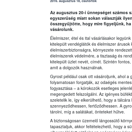
2016. augusztus 18, csütörtök
Az augusztus 20-i ünnepséget számos sz
egyszerűség miatt sokan választják ilyen
összegyűjtötte, hogy mire figyeljünk, h
vásárolunk.
Élelmiszer, étel és ital vásárlásakor legyü
kitelepült vendéglátók és élelmiszer árusok 
élelmiszerbiztonságra, környezete rendezett
élelmiszerek védelmére, a tisztaság és rend
kitelepült üzlet nevét, címét. Szintén fontos
amit a dolgozók használnak.
Gyrost például csak ott vásároljunk, ahol a 
folyamatosan forgatják, az odaégés mentes
fogyasztása – a kórokozók esetleges jelenlé
megengedett felszolgálni. Az igényes büfék
szeletelik le, így elkerülhető, hogy a tálcár
szennyeződhessen, fertőződhessen. A gyros 
tárolni, míg a salátákat, önteteket hűtve.
A biztonságosan üzemelő lángossütő környé
tapasztaljuk, akkor feltételezhető, hogy a s