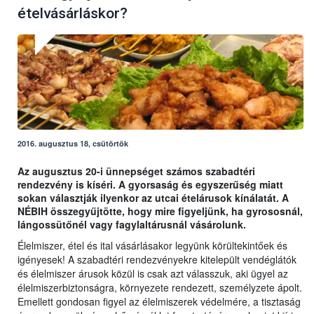
ételvásárláskor?
2016. augusztus 18, csütörtök
Az augusztus 20-i ünnepséget számos szabadtéri
rendezvény is kíséri. A gyorsaság és egyszerűség miatt
sokan választják ilyenkor az utcai ételárusok kínálatát. A
NÉBIH összegyűjtötte, hogy mire figyeljünk, ha gyrososnál,
lángossütőnél vagy fagylaltárusnál vásárolunk.
Élelmiszer, étel és ital vásárlásakor legyünk körültekintőek és
igényesek! A szabadtéri rendezvényekre kitelepült vendéglátók
és élelmiszer árusok közül is csak azt válasszuk, aki ügyel az
élelmiszerbiztonságra, környezete rendezett, személyzete ápolt.
Emellett gondosan figyel az élelmiszerek védelmére, a tisztaság