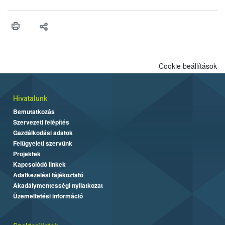
higiéniai szabályok betartása, a megfelelő hőkezelés, valamint a
maradékok szakszerű tárolása. A Nemzeti Élelmiszerlánc-
biztonsági Hivatal (Nébih) Oktatási Programja összegyűjtötte a
biztonságos grillezés legfontosabb tudnivalóit.
Cookie beállítások
Hivatalunk
Bemutatkozás
Szervezeti felépítés
Gazdálkodási adatok
Felügyeleti szervünk
Projektek
Kapcsolódó linkek
Adatkezelési tájékoztató
Akadálymentességi nyilatkozat
Üzemeltetési információ