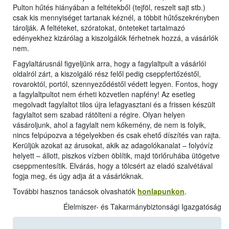
Pulton hűtés hiányában a feltétekből (tejföl, reszelt sajt stb.)
csak kis mennyiséget tartanak kéznél, a többit hűtőszekrényben
tárolják. A feltéteket, szóratokat, önteteket tartalmazó
edényekhez kizárólag a kiszolgálók férhetnek hozzá, a vásárlók
nem.
Fagylaltárusnál figyeljünk arra, hogy a fagylaltpult a vásárlói
oldalról zárt, a kiszolgáló rész felől pedig cseppfertőzéstől,
rovaroktól, portól, szennyeződéstől védett legyen. Fontos, hogy
a fagylaltpultot nem érheti közvetlen napfény! Az esetleg
megolvadt fagylaltot tilos újra lefagyasztani és a frissen készült
fagylaltot sem szabad rátölteni a régire. Olyan helyen
vásároljunk, ahol a fagylalt nem kőkemény, de nem is folyik,
nincs felpúpozva a tégelyekben és csak ehető díszítés van rajta.
Kerüljük azokat az árusokat, akik az adagolókanalat – folyóvíz
helyett – állott, piszkos vízben öblítik, majd törlőruhába ütögetve
cseppmentesítik. Elvárás, hogy a tölcsért az eladó szalvétával
fogja meg, és úgy adja át a vásárlóknak.
További hasznos tanácsok olvashatók
honlapunkon
.
Élelmiszer- és Takarmánybiztonsági Igazgatóság