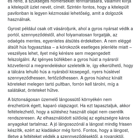
és rend, a szükséges hőmérséklet fenntartására, valamint kiírja
a kitelepült üzlet nevét, címét. Szintén fontos, hogy a kitelepült
pavilonban is legyen kézmosási lehetőség, amit a dolgozók
használnak.
Gyrost például csak ott vásároljunk, ahol a gyros nyársat védik a
portól, szennyeződéstől, ahol folyamatosan forgatják, az
odaégés mentes, egyenletes átsütés érdekében. A nem eléggé
átsült hús fogyasztása – a kórokozók esetleges jelenléte miatt –
veszélyes lehet, ilyet még kérésre sem megengedett
felszolgálni. Az igényes büfékben a gyros húst a nyársról
közvetlenül a megrendeléskor szeletelik le, így elkerülhető, hogy
a tálcára lehulló hús a nyársból kicsepegő, nyers húslével
szennyeződhessen, fertőződhessen. A gyros húshoz kínált
köreteket melegen tartó pultban, forrón kell tárolni, míg a
salátákat, önteteket hűtve.
A biztonságosan üzemelő lángossütő környékén nem
érezhetünk égett, kaparó olajszagot. Ha ezt tapasztaljuk, akkor
feltételezhető, hogy a sütéshez használt olajat nem cserélik
rendszeresen. Az elhasználódott sütőolaj az egészségre káros
anyagokat tartalmaz. A jó lángosozónál a lángost mindig frissen
készítik, ezért az kiadáskor még forró. Fontos, hogy a lángost,
illetve a feltéteket védjék a szennyeződésektől, a rovaroktól.