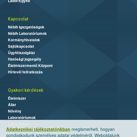
Labor/Egyéb
Kapcsolat
Nébih Igazgatóságok
Nébih Laboratóriumok
Kormányhivatalok
Sajtókapcsolat
Ügyfélszolgálat
Hatósági jogsegély
Élelmiszermentő Központ
Hírlevél feliratkozás
Gyakori kérdések
Élelmiszer
Állat
Növény
Laboratóriumok
Labor/Egyéb
Adatkezelési tájékoztatónkban
megismerheti, hogyan
gondoskodunk személyes adatai védelméről. Weboldalunk