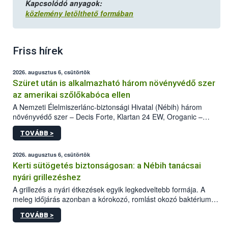
Kapcsolódó anyagok:
közlemény letölthető formában
Friss hírek
2026. augusztus 6, csütörtök
Szüret után is alkalmazható három növényvédő szer
az amerikai szőlőkabóca ellen
A Nemzeti Élelmiszerlánc-biztonsági Hivatal (Nébih) három
növényvédő szer – Decis Forte, Klartan 24 EW, Oroganic –
engedélyokiratát módosította, így azok a szüretet követően,
TOVÁBB >
egészen a vesszőérettség (BBCH 91) stádiumáig
felhasználhatóak a szőlőben. A kiterjesztések célja, hogy a korai
érésű szőlőkben is legyen lehetőség a károsító elleni további
2026. augusztus 6, csütörtök
védekezésre. Az Oroganic készítmény kis kiszerelésben kiskerti
Kerti sütögetés biztonságosan: a Nébih tanácsai
felhasználók számára is elérhető és ökológiai termesztésben is
nyári grillezéshez
engedélyezett.
A grillezés a nyári étkezések egyik legkedveltebb formája. A
meleg időjárás azonban a kórokozó, romlást okozó baktériumok
gyorsabb szaporodásának is kedvez. A szabadtéri sütögetés
TOVÁBB >
ezért nem csupán a megfelelő sütési technikáról szól: legalább
ilyen fontos az alapanyagok biztonságos kezelése, az alapvető