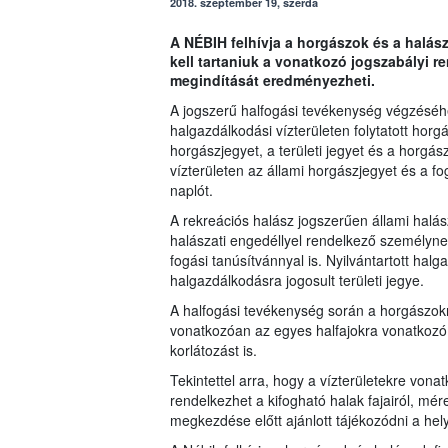
2018. szeptember 19, szerda
A NÉBIH felhívja a horgászok és a halás
kell tartaniuk a vonatkozó jogszabályi r
megindítását eredményezheti.
A jogszerű halfogási tevékenység végzéséhez
halgazdálkodási vízterületen folytatott horg
horgászjegyet, a területi jegyet és a horgás
vízterületen az állami horgászjegyet és a fo
naplót.
A rekreációs halász jogszerűen állami halás
halászati engedéllyel rendelkező személynek
fogási tanúsítvánnyal is. Nyilvántartott hal
halgazdálkodásra jogosult területi jegye.
A halfogási tevékenység során a horgászokna
vonatkozóan az egyes halfajokra vonatkozó f
korlátozást is.
Tekintettel arra, hogy a vízterületekre vonat
rendelkezhet a kifogható halak fajairól, mé
megkezdése előtt ajánlott tájékozódni a hely