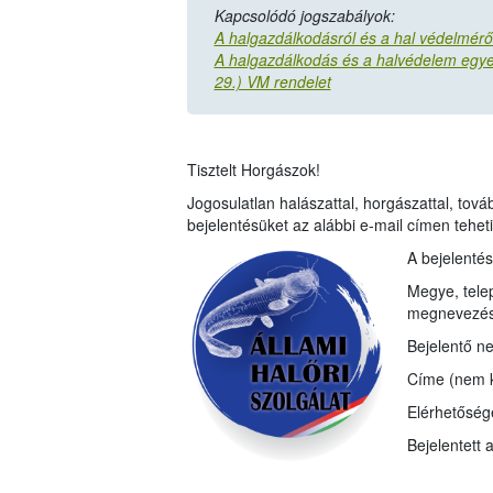
Kapcsolódó jogszabályok:
A halgazdálkodásról és a hal védelméről
A halgazdálkodás és a halvédelem egyes
29.) VM rendelet
Tisztelt Horgászok!
Jogosulatlan halászattal, horgászattal, továb
bejelentésüket az alábbi e-mail címen tehe
A bejelenté
Megye, telep
megnevezé
Bejelentő n
Címe (nem k
Elérhetősége
Bejelentett 