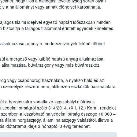
gyelmét, hogy tilos a halfogási tevékenység során olyan
ly a halállományt vagy annak élőhelyét károsíthatja,
 fajlagos tilalmi idejével egyező naptári időszakban minden
iztosítja a fajlagos tilalommal érintett egyedek kíméletes
 alkalmazása, amely a mederszelvények felénél többet
ősül a mérgező vagy kábító hatású anyag alkalmazása,
 alkalmazása, búvárszigony vagy más búváreszköz
horog vagy csapóhorog használata, a nyakzó háló és az
n személyek részére nem, akik ezen eszközök használatára
ét a horgászatra vonatkozó jogszabályi előírások
lvédelmi bírságról szóló 314/2014. (XII. 12.) Korm. rendelet
l szemben a kiszabható halvédelmi bírság összege 10.000 –
ta állami horgászjegy, állami halászjegy váltásától, illetve a
ás időtartama ideje 3 hónaptól 3 évig terjedhet.