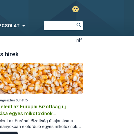
PCSOLAT
s hírek
augusztus 3, hétfő
elent az Európai Bizottság új
lása egyes mikotoxinok
rmányokban való jelenlétéről
lent az Európai Bizottság új ajánlása a
mányokban előforduló egyes mikotoxinokkal
olatban. A dokumentum 2027-től új