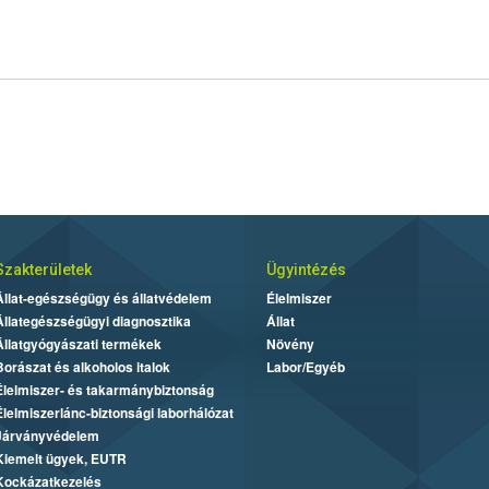
Szakterületek
Ügyintézés
Állat-egészségügy és állatvédelem
Élelmiszer
Állategészségügyi diagnosztika
Állat
Állatgyógyászati termékek
Növény
Borászat és alkoholos italok
Labor/Egyéb
Élelmiszer- és takarmánybiztonság
Élelmiszerlánc-biztonsági laborhálózat
Járványvédelem
Kiemelt ügyek, EUTR
Kockázatkezelés