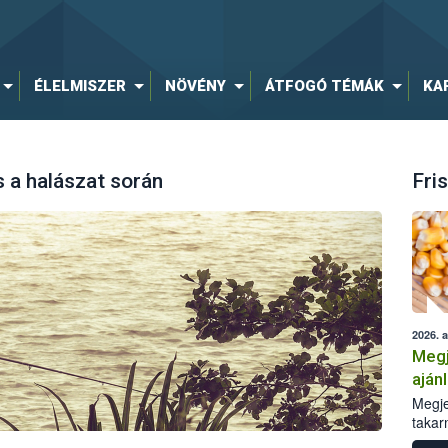
ÉLELMISZER
NÖVÉNY
ÁTFOGÓ TÉMÁK
KA
s a halászat során
Fris
2026. 
Megj
aján
taka
Megje
takar
kapcs