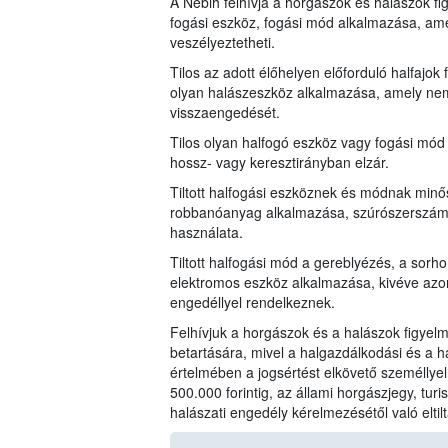
A Nébih felhívja a horgászok és halászok fi
fogási eszköz, fogási mód alkalmazása, ame
veszélyeztetheti.
Tilos az adott élőhelyen előforduló halfajok
olyan halászeszköz alkalmazása, amely nem b
visszaengedését.
Tilos olyan halfogó eszköz vagy fogási mód
hossz- vagy keresztirányban elzár.
Tiltott halfogási eszköznek és módnak min
robbanóanyag alkalmazása, szúrószerszám
használata.
Tiltott halfogási mód a gereblyézés, a sor
elektromos eszköz alkalmazása, kivéve azo
engedéllyel rendelkeznek.
Felhívjuk a horgászok és a halászok figyelm
betartására, mivel a halgazdálkodási és a ha
értelmében a jogsértést elkövető személlye
500.000 forintig, az állami horgászjegy, turis
halászati engedély kérelmezésétől való eltilt