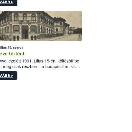
VÁBB >
értékek alkalmazását írja elő, és a jelenleg
yos uniós ajánlások helyébe lép.
úlius 15, szerda
éve történt
vvel ezelőtt 1901. július 15-én, költözött be
z, még csak részben – a budapesti m. kir.
i vetőmagvizsgáló állomás a Kis Rókus utca
VÁBB >
ám alatti, Czigler Győző által tervezett új
tébe.