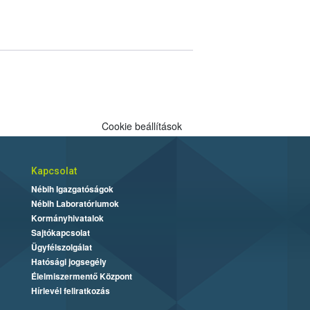
Cookie beállítások
Kapcsolat
Nébih Igazgatóságok
Nébih Laboratóriumok
Kormányhivatalok
Sajtókapcsolat
Ügyfélszolgálat
Hatósági jogsegély
Élelmiszermentő Központ
Hírlevél feliratkozás