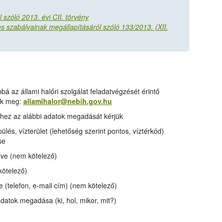
 szóló 2013. évi CII. törvény
 szabályainak megállapításáról szóló 133/2013. (XII.
bá az állami halőri szolgálat feladatvégzését érintő
tik meg:
allamihalor@nebih.gov.hu
shez az alábbi adatok megadását kérjük
ülés, vízterület (lehetőség szerint pontos, víztérkód)
se
eve (nem kötelező)
ötelező)
 (telefon, e-mail cím) (nem kötelező)
adatok megadása (ki, hol, mikor, mit?)