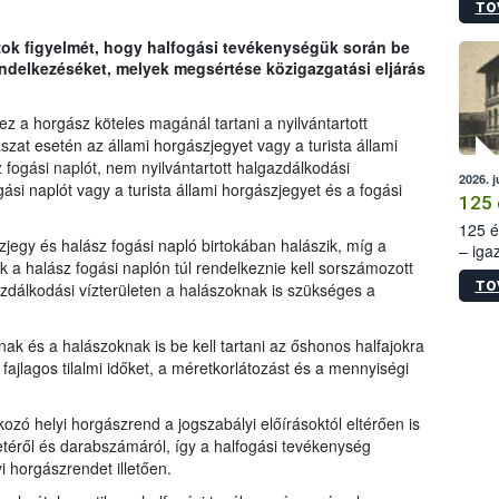
TO
irány
hatál
zok figyelmét, hogy halfogási tevékenységük során be
endelkezéséket, melyek megsértése közigazgatási eljárás
 a horgász köteles magánál tartani a nyilvántartott
ászat esetén az állami horgászjegyet vagy a turista állami
z fogási naplót, nem nyilvántartott halgazdálkodási
2026. j
gási naplót vagy a turista állami horgászjegyet és a fogási
125 
125 é
zjegy és halász fogási napló birtokában halászik, míg a
– iga
 a halász fogási naplón túl rendelkeznie kell sorszámozott
állam
TO
gazdálkodási vízterületen a halászoknak is szükséges a
15. sz
épüle
k és a halászoknak is be kell tartani az őshonos halfajokra
ajlagos tilalmi időket, a méretkorlátozást és a mennyiségi
kozó helyi horgászrend a jogszabályi előírásoktól eltérően is
retéről és darabszámáról, így a halfogási tevékenység
i horgászrendet illetően.