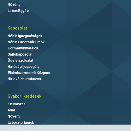
Növény
Labor/Egyéb
Kapcsolat
Nébih Igazgatóságok
Nébih Laboratóriumok
Kormányhivatalok
Sajtókapcsolat
Ügyfélszolgálat
Hatósági jogsegély
Élelmiszermentő Központ
Hírlevél feliratkozás
Gyakori kérdések
Élelmiszer
Állat
Növény
Laboratóriumok
Labor/Egyéb