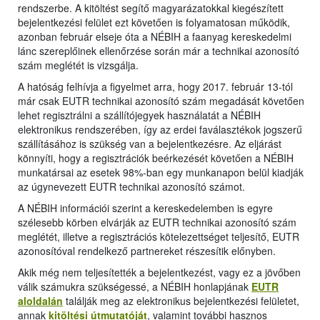
rendszerbe. A kitöltést segítő magyarázatokkal kiegészített
bejelentkezési felület ezt követően is folyamatosan működik,
azonban február elseje óta a NÉBIH a faanyag kereskedelmi
lánc szereplőinek ellenőrzése során már a technikai azonosító
szám meglétét is vizsgálja.
A hatóság felhívja a figyelmet arra, hogy 2017. február 13-tól
már csak EUTR technikai azonosító szám megadását követően
lehet regisztrálni a szállítójegyek használatát a NÉBIH
elektronikus rendszerében, így az erdei faválasztékok jogszerű
szállításához is szükség van a bejelentkezésre. Az eljárást
könnyíti, hogy a regisztrációk beérkezését követően a NÉBIH
munkatársai az esetek 98%-ban egy munkanapon belül kiadják
az úgynevezett EUTR technikai azonosító számot.
A NÉBIH információi szerint a kereskedelemben is egyre
szélesebb körben elvárják az EUTR technikai azonosító szám
meglétét, illetve a regisztrációs kötelezettséget teljesítő, EUTR
azonosítóval rendelkező partnereket részesítik előnyben.
Akik még nem teljesítették a bejelentkezést, vagy ez a jövőben
válik számukra szükségessé, a NÉBIH honlapjának
EUTR
aloldalán
találják meg az elektronikus bejelentkezési felületet,
annak
kitöltési útmutatóját
, valamint további hasznos