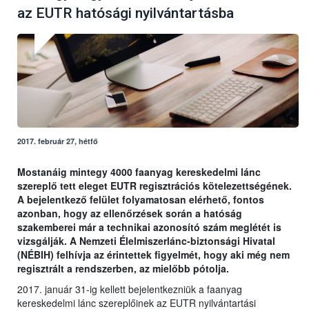
az EUTR hatósági nyilvántartásba
2017. február 27, hétfő
Mostanáig mintegy 4000 faanyag kereskedelmi lánc
szereplő tett eleget EUTR regisztrációs kötelezettségének.
A bejelentkező felület folyamatosan elérhető, fontos
azonban, hogy az ellenőrzések során a hatóság
szakemberei már a technikai azonosító szám meglétét is
vizsgálják. A Nemzeti Élelmiszerlánc-biztonsági Hivatal
(NÉBIH) felhívja az érintettek figyelmét, hogy aki még nem
regisztrált a rendszerben, az mielőbb pótolja.
2017. január 31-ig kellett bejelentkezniük a faanyag
kereskedelmi lánc szereplőinek az EUTR nyilvántartási