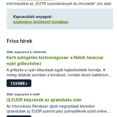
információkat az „EUTR nyomtatványok és útmutatók” cím alatt.
Kapcsolódó anyagok:
közlemény letölthető formában
Friss hírek
2026. augusztus 6, csütörtök
Kerti sütögetés biztonságosan: a Nébih tanácsai
nyári grillezéshez
A grillezés a nyári étkezések egyik legkedveltebb formája. A
meleg időjárás azonban a kórokozó, romlást okozó baktériumok
gyorsabb szaporodásának is kedvez. A szabadtéri sütögetés
TOVÁBB >
ezért nem csupán a megfelelő sütési technikáról szól: legalább
ilyen fontos az alapanyagok biztonságos kezelése, az alapvető
higiéniai szabályok betartása, a megfelelő hőkezelés, valamint a
2026. augusztus 4, kedd
maradékok szakszerű tárolása. A Nemzeti Élelmiszerlánc-
Új EUDR képzések az újraindulás után
biztonsági Hivatal (Nébih) Oktatási Programja összegyűjtötte a
Az Információs Rendszer újbóli megnyitását követően
biztonságos grillezés legfontosabb tudnivalóit.
újraindultak az EUDR szerinti piaci szereplőknek szóló online
képzések.