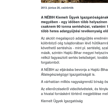
2013. június 20, csütörtök
A NÉBIH Kiemelt Ügyek Igazgatóságának
megyében - egy időben több helyszínen - 
csaknem 90 tonna sertéshúst, valamint 14
több hetes adatgyűjtési tevékenység el
Az akciót megalapozó adatgyűjtés eredmén
különböző cég tulajdonában lévő hűtőkamrá
követhető sertéshús - mint pl. sertésfej, sza
másik, szintén Hajdú-Bihar megyei helyszíne
nélkül fagyasztott sertés belsőséget, tovább
forgalomból.
A NÉBIH az eljárásba bevonja a Hajdú-Bihar
Állategészségügyi Igazgatóságát is.
A várhatóan milliós nagyságrendű bírság ös
Az ellenőrzésekről videófelvételek, és fényk
a hivatal forrásként történő megjelölése me
Kiemelt Ügyek Igazgatóság