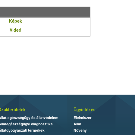
Képek
Videó
Szakterületek
Ügyintézés
Állat-egészségügy és állatvédelem
Élelmiszer
Állategészségügyi diagnosztika
Állat
Állatgyógyászati termékek
Növény