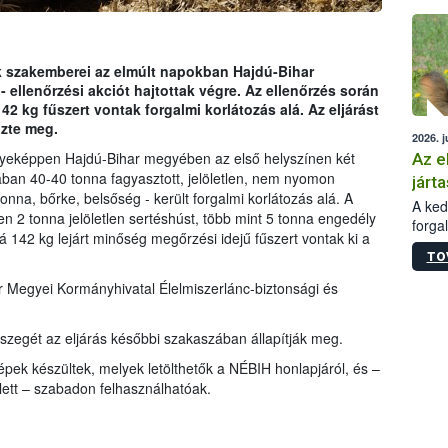
épüle
 szakemberei az elmúlt napokban Hajdú-Bihar
ellenőrzési akciót hajtottak végre. Az ellenőrzés során
2 kg fűszert vontak forgalmi korlátozás alá. Az eljárást
őzte meg.
2026. j
yeképpen Hajdú-Bihar megyében az első helyszínen két
Az e
ban 40-40 tonna fagyasztott, jelöletlen, nem nyomon
járta
lonna, bőrke, belsőség - került forgalmi korlátozás alá. A
A kedv
n 2 tonna jelöletlen sertéshúst, több mint 5 tonna engedély
forga
á 142 kg lejárt minőség megőrzési idejű fűszert vontak ki a
Korm.
TO
sérül
felme
 Megyei Kormányhivatal Élelmiszerlánc-biztonsági és
veszé
Ezen 
szegét az eljárás későbbi szakaszában állapítják meg.
vonni
jártas
épek készültek, melyek letölthetők a NÉBIH honlapjáról, és –
llett – szabadon felhasználhatóak.