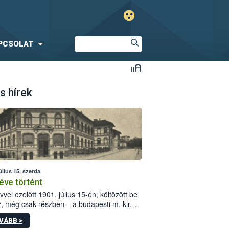
PCSOLAT
s hírek
úlius 15, szerda
éve történt
vvel ezelőtt 1901. július 15-én, költözött be
z, még csak részben – a budapesti m. kir.
i vetőmagvizsgáló állomás a Kis Rókus utca
VÁBB >
ám alatti, Czigler Győző által tervezett új