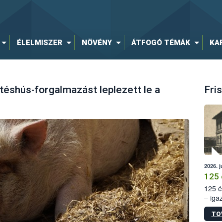
ÉLELMISZER
NÖVÉNY
ÁTFOGÓ TÉMÁK
KA
rtéshús-forgalmazást leplezett le a
Fris
2026. j
125 
125 é
– iga
állam
TO
15. sz