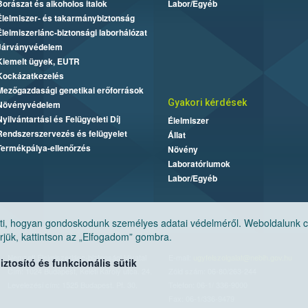
Borászat és alkoholos italok
Labor/Egyéb
Élelmiszer- és takarmánybiztonság
Élelmiszerlánc-biztonsági laborhálózat
Járványvédelem
Kiemelt ügyek, EUTR
Kockázatkezelés
Mezőgazdasági genetikai erőforrások
Gyakori kérdések
Növényvédelem
Nyilvántartási és Felügyeleti Díj
Élelmiszer
Rendszerszervezés és felügyelet
Állat
Termékpálya-ellenőrzés
Növény
Laboratóriumok
Labor/Egyéb
, hogyan gondoskodunk személyes adatai védelméről. Weboldalunk cook
jük, kattintson az „Elfogadom” gombra.
Nemzeti Élelmiszerlánc-biztonsági Hivatal
E-mail:
ugyfelszolgalat@nebih.gov.hu
tosító és funkcionális sütik
Cím: 1024 Budapest, Keleti Károly utca. 24.
Zöld szám: 06-80/263-244
Levelezési cím: 1525 Budapest. Pf. 30.
Telefon: 06-1/ 336-9000
Fax: 06-1/336-9479