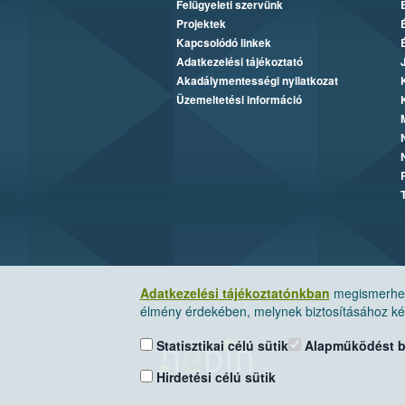
Felügyeleti szervünk
Projektek
Kapcsolódó linkek
Adatkezelési tájékoztató
Akadálymentességi nyilatkozat
Üzemeltetési információ
Adatkezelési tájékoztatónkban
megismerheti
élmény érdekében, melynek biztosításához kér
Statisztikai célú sütik
Alapműködést biz
Hirdetési célú sütik