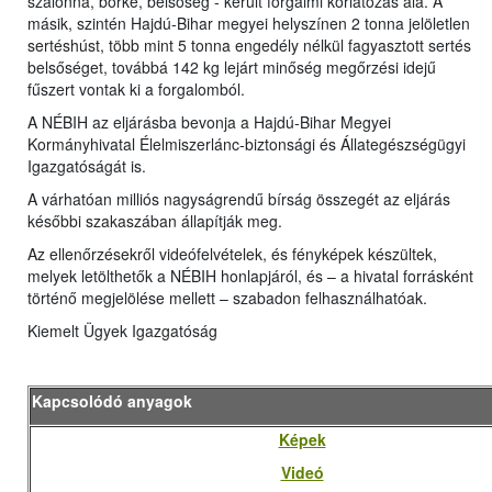
szalonna, bőrke, belsőség - került forgalmi korlátozás alá. A
másik, szintén Hajdú-Bihar megyei helyszínen 2 tonna jelöletlen
sertéshúst, több mint 5 tonna engedély nélkül fagyasztott sertés
belsőséget, továbbá 142 kg lejárt minőség megőrzési idejű
fűszert vontak ki a forgalomból.
A NÉBIH az eljárásba bevonja a Hajdú-Bihar Megyei
Kormányhivatal Élelmiszerlánc-biztonsági és Állategészségügyi
Igazgatóságát is.
A várhatóan milliós nagyságrendű bírság összegét az eljárás
későbbi szakaszában állapítják meg.
Az ellenőrzésekről videófelvételek, és fényképek készültek,
melyek letölthetők a NÉBIH honlapjáról, és – a hivatal forrásként
történő megjelölése mellett – szabadon felhasználhatóak.
Kiemelt Ügyek Igazgatóság
Kapcsolódó anyagok
Képek
Videó