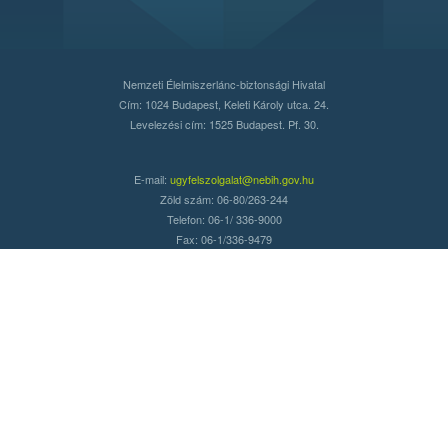
Nemzeti Élelmiszerlánc-biztonsági Hivatal
Cím: 1024 Budapest, Keleti Károly utca. 24.
Levelezési cím: 1525 Budapest. Pf. 30.
E-mail:
ugyfelszolgalat@nebih.gov.hu
Zöld szám: 06-80/263-244
Telefon: 06-1/ 336-9000
Fax: 06-1/336-9479