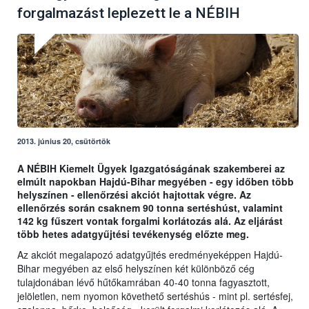
forgalmazást leplezett le a NÉBIH
2013. június 20, csütörtök
A NÉBIH Kiemelt Ügyek Igazgatóságának szakemberei az
elmúlt napokban Hajdú-Bihar megyében - egy időben több
helyszínen - ellenőrzési akciót hajtottak végre. Az
ellenőrzés során csaknem 90 tonna sertéshúst, valamint
142 kg fűszert vontak forgalmi korlátozás alá. Az eljárást
több hetes adatgyűjtési tevékenység előzte meg.
Az akciót megalapozó adatgyűjtés eredményeképpen Hajdú-
Bihar megyében az első helyszínen két különböző cég
tulajdonában lévő hűtőkamrában 40-40 tonna fagyasztott,
jelöletlen, nem nyomon követhető sertéshús - mint pl. sertésfej,