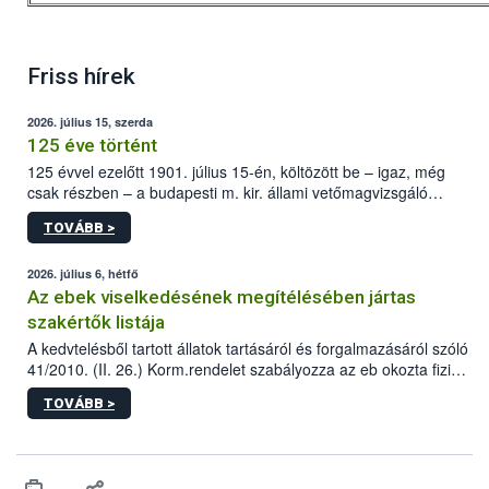
Friss hírek
2026. július 15, szerda
125 éve történt
125 évvel ezelőtt 1901. július 15-én, költözött be – igaz, még
csak részben – a budapesti m. kir. állami vetőmagvizsgáló
állomás a Kis Rókus utca 15. szám alatti, Czigler Győző által
TOVÁBB >
tervezett új épületébe.
2026. július 6, hétfő
Az ebek viselkedésének megítélésében jártas
szakértők listája
A kedvtelésből tartott állatok tartásáról és forgalmazásáról szóló
41/2010. (II. 26.) Korm.rendelet szabályozza az eb okozta fizikai
sérülés, illetve ennek veszélye keletkezésekor felmerülő
TOVÁBB >
hatósági feladatokat, valamint a veszélyes eb tartását és annak
engedélyezését. Ezen eljárások során szükség esetén be kell
vonni az ebek viselkedésének megítélésében jártas szakértőt.