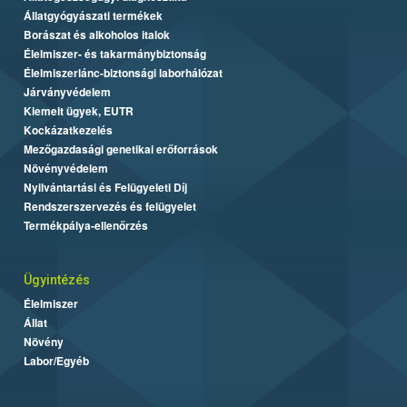
Állatgyógyászati termékek
Borászat és alkoholos italok
Élelmiszer- és takarmánybiztonság
Élelmiszerlánc-biztonsági laborhálózat
Járványvédelem
Kiemelt ügyek, EUTR
Kockázatkezelés
Mezőgazdasági genetikai erőforrások
Növényvédelem
Nyilvántartási és Felügyeleti Díj
Rendszerszervezés és felügyelet
Termékpálya-ellenőrzés
Ügyintézés
Élelmiszer
Állat
Növény
Labor/Egyéb