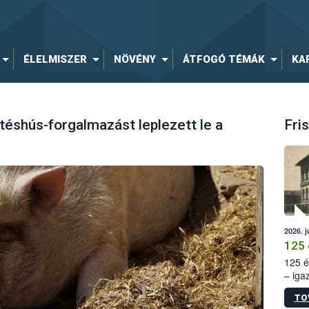
ÉLELMISZER
NÖVÉNY
ÁTFOGÓ TÉMÁK
KA
rtéshús-forgalmazást leplezett le a
Fris
2026. j
125 
125 é
– iga
állam
TO
15. sz