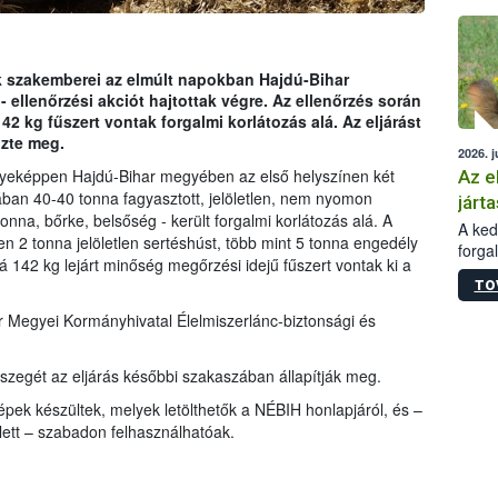
épüle
 szakemberei az elmúlt napokban Hajdú-Bihar
ellenőrzési akciót hajtottak végre. Az ellenőrzés során
2 kg fűszert vontak forgalmi korlátozás alá. Az eljárást
őzte meg.
2026. j
yeképpen Hajdú-Bihar megyében az első helyszínen két
Az e
ban 40-40 tonna fagyasztott, jelöletlen, nem nyomon
járta
lonna, bőrke, belsőség - került forgalmi korlátozás alá. A
A kedv
n 2 tonna jelöletlen sertéshúst, több mint 5 tonna engedély
forga
á 142 kg lejárt minőség megőrzési idejű fűszert vontak ki a
Korm.
TO
sérül
felme
 Megyei Kormányhivatal Élelmiszerlánc-biztonsági és
veszé
Ezen 
szegét az eljárás későbbi szakaszában állapítják meg.
vonni
jártas
épek készültek, melyek letölthetők a NÉBIH honlapjáról, és –
llett – szabadon felhasználhatóak.