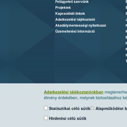
Felügyeleti szervünk
Projektek
Kapcsolódó linkek
Adatkezelési tájékoztató
Akadálymentességi nyilatkozat
Üzemeltetési információ
Adatkezelési tájékoztatónkban
megismerheti
élmény érdekében, melynek biztosításához kér
Statisztikai célú sütik
Alapműködést biz
Hirdetési célú sütik