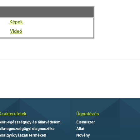
Képek
Videó
Szakterületek
Ügyintézés
Állat-egészségügy és állatvédelem
Élelmiszer
Állategészségügyi diagnosztika
Állat
Állatgyógyászati termékek
Növény