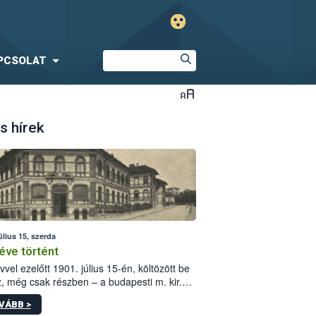
PCSOLAT
s hírek
úlius 15, szerda
éve történt
vvel ezelőtt 1901. július 15-én, költözött be
z, még csak részben – a budapesti m. kir.
i vetőmagvizsgáló állomás a Kis Rókus utca
VÁBB >
ám alatti, Czigler Győző által tervezett új