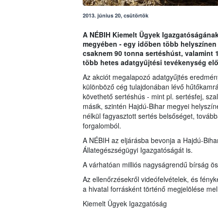
2013. június 20, csütörtök
A NÉBIH Kiemelt Ügyek Igazgatóságának
megyében - egy időben több helyszínen - 
csaknem 90 tonna sertéshúst, valamint 14
több hetes adatgyűjtési tevékenység el
Az akciót megalapozó adatgyűjtés eredmén
különböző cég tulajdonában lévő hűtőkamrá
követhető sertéshús - mint pl. sertésfej, sza
másik, szintén Hajdú-Bihar megyei helyszíne
nélkül fagyasztott sertés belsőséget, tovább
forgalomból.
A NÉBIH az eljárásba bevonja a Hajdú-Bihar
Állategészségügyi Igazgatóságát is.
A várhatóan milliós nagyságrendű bírság ös
Az ellenőrzésekről videófelvételek, és fényk
a hivatal forrásként történő megjelölése me
Kiemelt Ügyek Igazgatóság