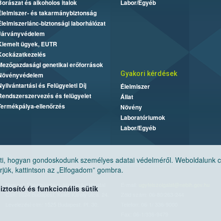
Borászat és alkoholos italok
Labor/Egyéb
Élelmiszer- és takarmánybiztonság
Élelmiszerlánc-biztonsági laborhálózat
Járványvédelem
Kiemelt ügyek, EUTR
Kockázatkezelés
Mezőgazdasági genetikai erőforrások
Gyakori kérdések
Növényvédelem
Nyilvántartási és Felügyeleti Díj
Élelmiszer
Rendszerszervezés és felügyelet
Állat
Termékpálya-ellenőrzés
Növény
Laboratóriumok
Labor/Egyéb
, hogyan gondoskodunk személyes adatai védelméről. Weboldalunk cook
jük, kattintson az „Elfogadom” gombra.
Nemzeti Élelmiszerlánc-biztonsági Hivatal
E-mail:
ugyfelszolgalat@nebih.gov.hu
tosító és funkcionális sütik
Cím: 1024 Budapest, Keleti Károly utca. 24.
Zöld szám: 06-80/263-244
Levelezési cím: 1525 Budapest. Pf. 30.
Telefon: 06-1/ 336-9000
Fax: 06-1/336-9479