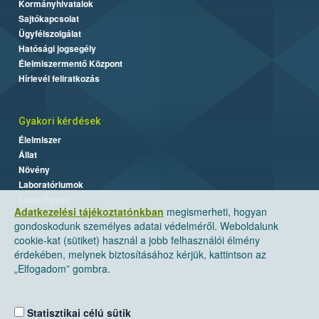
Kormányhivatalok
Sajtókapcsolat
Ügyfélszolgálat
Hatósági jogsegély
Élelmiszermentő Központ
Hírlevél feliratkozás
Gyakori kérdések
Élelmiszer
Állat
Növény
Laboratóriumok
Labor/Egyéb
Adatkezelési tájékoztatónkban
megismerheti, hogyan
gondoskodunk személyes adatai védelméről. Weboldalunk
cookie-kat (sütiket) használ a jobb felhasználói élmény
érdekében, melynek biztosításához kérjük, kattintson az
„Elfogadom” gombra.
Statisztikai célú sütik