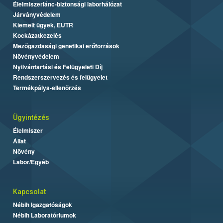
Élelmiszerlánc-biztonsági laborhálózat
Járványvédelem
Kiemelt ügyek, EUTR
Kockázatkezelés
Mezőgazdasági genetikai erőforrások
Növényvédelem
Nyilvántartási és Felügyeleti Díj
Rendszerszervezés és felügyelet
Termékpálya-ellenőrzés
Ügyintézés
Élelmiszer
Állat
Növény
Labor/Egyéb
Kapcsolat
Nébih Igazgatóságok
Nébih Laboratóriumok