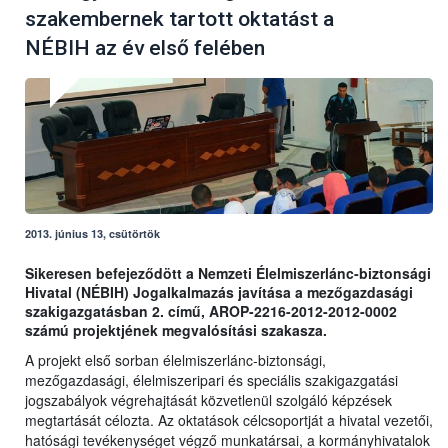
szakembernek tartott oktatást a
NÉBIH az év első felében
2013. június 13, csütörtök
Sikeresen befejeződött a Nemzeti Élelmiszerlánc-biztonsági
Hivatal (NÉBIH) Jogalkalmazás javítása a mezőgazdasági
szakigazgatásban 2. című, AROP-2216-2012-2012-0002
számú projektjének megvalósítási szakasza.
A projekt első sorban élelmiszerlánc-biztonsági,
mezőgazdasági, élelmiszeripari és speciális szakigazgatási
jogszabályok végrehajtását közvetlenül szolgáló képzések
megtartását célozta. Az oktatások célcsoportját a hivatal vezetői,
hatósági tevékenységet végző munkatársai, a kormányhivatalok