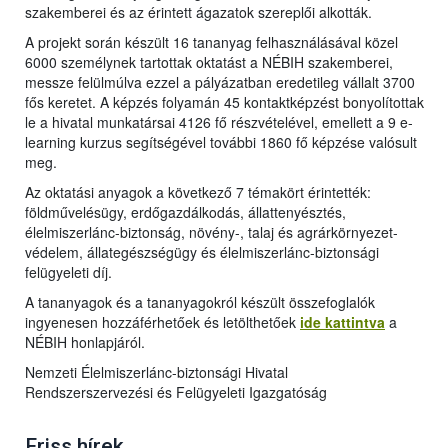
szakemberei és az érintett ágazatok szereplői alkották.
A projekt során készült 16 tananyag felhasználásával közel
6000 személynek tartottak oktatást a NÉBIH szakemberei,
messze felülmúlva ezzel a pályázatban eredetileg vállalt 3700
fős keretet. A képzés folyamán 45 kontaktképzést bonyolítottak
le a hivatal munkatársai 4126 fő részvételével, emellett a 9 e-
learning kurzus segítségével további 1860 fő képzése valósult
meg.
Az oktatási anyagok a következő 7 témakört érintették:
földművelésügy, erdőgazdálkodás, állattenyésztés,
élelmiszerlánc-biztonság, növény-, talaj és agrárkörnyezet-
védelem, állategészségügy és élelmiszerlánc-biztonsági
felügyeleti díj.
A tananyagok és a tananyagokról készült összefoglalók
ingyenesen hozzáférhetőek és letölthetőek
ide kattintva
a
NÉBIH honlapjáról.
Nemzeti Élelmiszerlánc-biztonsági Hivatal
Rendszerszervezési és Felügyeleti Igazgatóság
Friss hírek