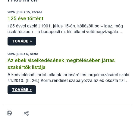
2026. július 15, szerda
125 éve történt
125 évvel ezelőtt 1901. július 15-én, költözött be – igaz, még
csak részben – a budapesti m. kir. állami vetőmagvizsgáló
állomás a Kis Rókus utca 15. szám alatti, Czigler Győző által
TOVÁBB >
tervezett új épületébe.
2026. július 6, hétfő
Az ebek viselkedésének megítélésében jártas
szakértők listája
A kedvtelésből tartott állatok tartásáról és forgalmazásáról szóló
41/2010. (II. 26.) Korm.rendelet szabályozza az eb okozta fizikai
sérülés, illetve ennek veszélye keletkezésekor felmerülő
TOVÁBB >
hatósági feladatokat, valamint a veszélyes eb tartását és annak
engedélyezését. Ezen eljárások során szükség esetén be kell
vonni az ebek viselkedésének megítélésében jártas szakértőt.