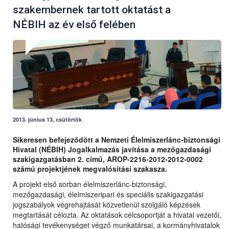
szakembernek tartott oktatást a
NÉBIH az év első felében
2013. június 13, csütörtök
Sikeresen befejeződött a Nemzeti Élelmiszerlánc-biztonsági
Hivatal (NÉBIH) Jogalkalmazás javítása a mezőgazdasági
szakigazgatásban 2. című, AROP-2216-2012-2012-0002
számú projektjének megvalósítási szakasza.
A projekt első sorban élelmiszerlánc-biztonsági,
mezőgazdasági, élelmiszeripari és speciális szakigazgatási
jogszabályok végrehajtását közvetlenül szolgáló képzések
megtartását célozta. Az oktatások célcsoportját a hivatal vezetői,
hatósági tevékenységet végző munkatársai, a kormányhivatalok