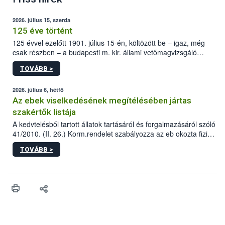
2026. július 15, szerda
125 éve történt
125 évvel ezelőtt 1901. július 15-én, költözött be – igaz, még
csak részben – a budapesti m. kir. állami vetőmagvizsgáló
állomás a Kis Rókus utca 15. szám alatti, Czigler Győző által
TOVÁBB >
tervezett új épületébe.
2026. július 6, hétfő
Az ebek viselkedésének megítélésében jártas
szakértők listája
A kedvtelésből tartott állatok tartásáról és forgalmazásáról szóló
41/2010. (II. 26.) Korm.rendelet szabályozza az eb okozta fizikai
sérülés, illetve ennek veszélye keletkezésekor felmerülő
TOVÁBB >
hatósági feladatokat, valamint a veszélyes eb tartását és annak
engedélyezését. Ezen eljárások során szükség esetén be kell
vonni az ebek viselkedésének megítélésében jártas szakértőt.