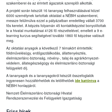
szakemberei és az érintett ágazatok szereplői alkották.
A projekt során készült 16 tananyag felhasználásával közel
6000 személynek tartottak oktatást a NÉBIH szakemberei,
messze felülmúlva ezzel a pályázatban eredetileg vállalt 3700
fős keretet. A képzés folyamán 45 kontaktképzést bonyolítottak
le a hivatal munkatársai 4126 fő részvételével, emellett a 9 e-
learning kurzus segítségével további 1860 fő képzése valósult
meg.
Az oktatási anyagok a következő 7 témakört érintették:
földművelésügy, erdőgazdálkodás, állattenyésztés,
élelmiszerlánc-biztonság, növény-, talaj és agrárkörnyezet-
védelem, állategészségügy és élelmiszerlánc-biztonsági
felügyeleti díj.
A tananyagok és a tananyagokról készült összefoglalók
ingyenesen hozzáférhetőek és letölthetőek
ide kattintva
a
NÉBIH honlapjáról.
Nemzeti Élelmiszerlánc-biztonsági Hivatal
Rendszerszervezési és Felügyeleti Igazgatóság
Friss hírek