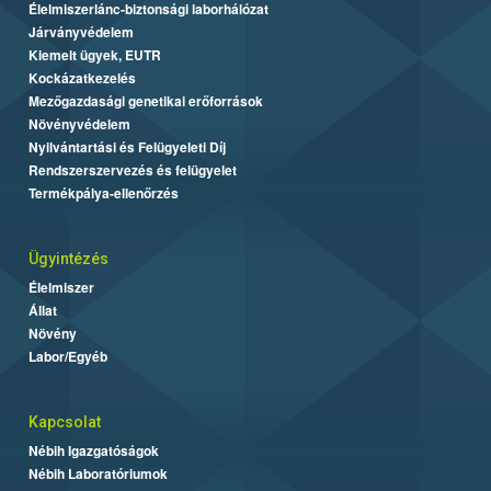
Élelmiszerlánc-biztonsági laborhálózat
Járványvédelem
Kiemelt ügyek, EUTR
Kockázatkezelés
Mezőgazdasági genetikai erőforrások
Növényvédelem
Nyilvántartási és Felügyeleti Díj
Rendszerszervezés és felügyelet
Termékpálya-ellenőrzés
Ügyintézés
Élelmiszer
Állat
Növény
Labor/Egyéb
Kapcsolat
Nébih Igazgatóságok
Nébih Laboratóriumok