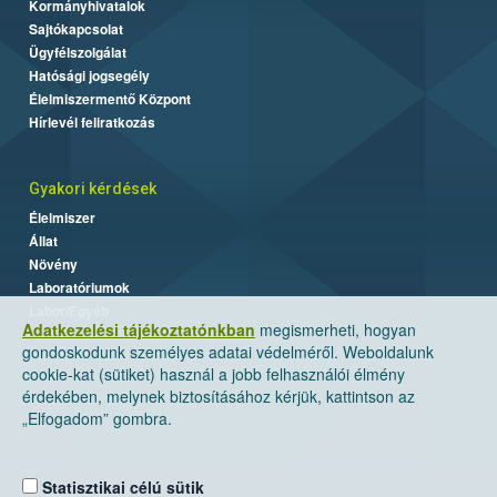
Kormányhivatalok
Sajtókapcsolat
Ügyfélszolgálat
Hatósági jogsegély
Élelmiszermentő Központ
Hírlevél feliratkozás
Gyakori kérdések
Élelmiszer
Állat
Növény
Laboratóriumok
Labor/Egyéb
Adatkezelési tájékoztatónkban
megismerheti, hogyan
gondoskodunk személyes adatai védelméről. Weboldalunk
cookie-kat (sütiket) használ a jobb felhasználói élmény
érdekében, melynek biztosításához kérjük, kattintson az
„Elfogadom” gombra.
Statisztikai célú sütik