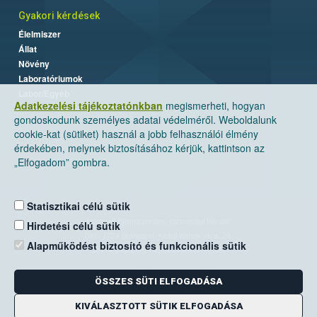
Gyakori kérdések
Élelmiszer
Állat
Növény
Laboratóriumok
Labor/Egyéb
Adatkezelési tájékoztatónkban
megismerheti, hogyan
gondoskodunk személyes adatai védelméről. Weboldalunk
cookie-kat (sütiket) használ a jobb felhasználói élmény
érdekében, melynek biztosításához kérjük, kattintson az
„Elfogadom” gombra.
Statisztikai célú sütik
Nemzeti Élelmiszerlánc-biztonsági Hivatal
Hirdetési célú sütik
Cím: 1024 Budapest, Keleti Károly utca. 24.
Alapműködést biztosító és funkcionális sütik
Levelezési cím: 1525 Budapest. Pf. 30.
ÖSSZES SÜTI ELFOGADÁSA
E-mail:
ugyfelszolgalat@nebih.gov.hu
Zöld szám: 06-80/263-244
KIVÁLASZTOTT SÜTIK ELFOGADÁSA
Telefon: 06-1/ 336-9000