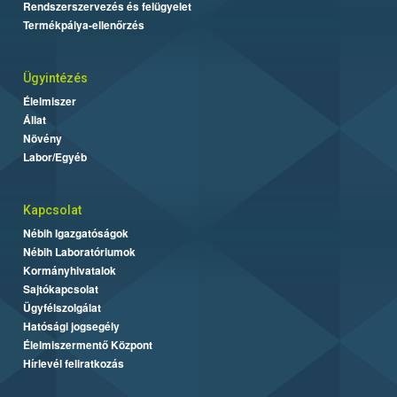
Rendszerszervezés és felügyelet
Termékpálya-ellenőrzés
Ügyintézés
Élelmiszer
Állat
Növény
Labor/Egyéb
Kapcsolat
Nébih Igazgatóságok
Nébih Laboratóriumok
Kormányhivatalok
Sajtókapcsolat
Ügyfélszolgálat
Hatósági jogsegély
Élelmiszermentő Központ
Hírlevél feliratkozás