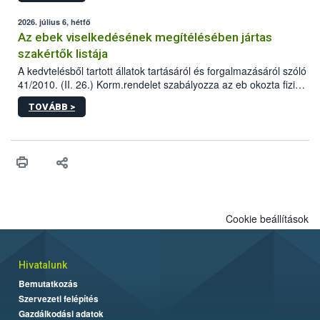
2026. július 6, hétfő
Az ebek viselkedésének megítélésében jártas
szakértők listája
A kedvtelésből tartott állatok tartásáról és forgalmazásáról szóló
41/2010. (II. 26.) Korm.rendelet szabályozza az eb okozta fizikai
sérülés, illetve ennek veszélye keletkezésekor felmerülő
TOVÁBB >
hatósági feladatokat, valamint a veszélyes eb tartását és annak
engedélyezését. Ezen eljárások során szükség esetén be kell
vonni az ebek viselkedésének megítélésében jártas szakértőt.
Cookie beállítások
Hivatalunk
Bemutatkozás
Szervezeti felépítés
Gazdálkodási adatok