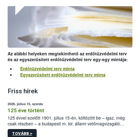
Az alábbi helyeken megtekinthető az erdőtűzvédelmi terv
és az egyszerűsített erdőtűzvédelmi terv egy-egy mintája:
Erdőtűzvédelmi terv minta
Egyszerűsített erdőtűzvédelmi terv minta
Friss hírek
2026. július 15, szerda
125 éve történt
125 évvel ezelőtt 1901. július 15-én, költözött be – igaz, még
csak részben – a budapesti m. kir. állami vetőmagvizsgáló
állomás a Kis Rókus utca 15. szám alatti, Czigler Győző által
TOVÁBB >
tervezett új épületébe.