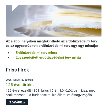
Az alábbi helyeken megtekinthető az erdőtűzvédelmi terv
és az egyszerűsített erdőtűzvédelmi terv egy-egy mintája:
Erdőtűzvédelmi terv minta
Egyszerűsített erdőtűzvédelmi terv minta
Friss hírek
2026. július 15, szerda
125 éve történt
125 évvel ezelőtt 1901. július 15-én, költözött be – igaz, még
csak részben – a budapesti m. kir. állami vetőmagvizsgáló
állomás a Kis Rókus utca 15. szám alatti, Czigler Győző által
TOVÁBB >
tervezett új épületébe.