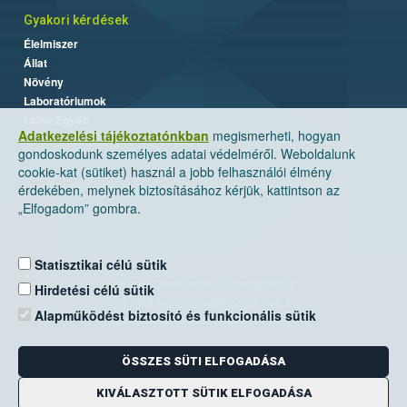
Gyakori kérdések
Élelmiszer
Állat
Növény
Laboratóriumok
Labor/Egyéb
Adatkezelési tájékoztatónkban
megismerheti, hogyan
gondoskodunk személyes adatai védelméről. Weboldalunk
cookie-kat (sütiket) használ a jobb felhasználói élmény
érdekében, melynek biztosításához kérjük, kattintson az
„Elfogadom” gombra.
Statisztikai célú sütik
Nemzeti Élelmiszerlánc-biztonsági Hivatal
Hirdetési célú sütik
Cím: 1024 Budapest, Keleti Károly utca. 24.
Alapműködést biztosító és funkcionális sütik
Levelezési cím: 1525 Budapest. Pf. 30.
ÖSSZES SÜTI ELFOGADÁSA
E-mail:
ugyfelszolgalat@nebih.gov.hu
Zöld szám: 06-80/263-244
KIVÁLASZTOTT SÜTIK ELFOGADÁSA
Telefon: 06-1/ 336-9000