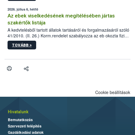
2026. július 6, hétfő
Az ebek viselkedésének megítélésében jártas
szakértők listája
A kedvtelésből tartott állatok tartásáról és forgalmazásáról szóló
41/2010. (II. 26.) Korm.rendelet szabályozza az eb okozta fizikai
sérülés, illetve ennek veszélye keletkezésekor felmerülő
TOVÁBB >
hatósági feladatokat, valamint a veszélyes eb tartását és annak
engedélyezését. Ezen eljárások során szükség esetén be kell
vonni az ebek viselkedésének megítélésében jártas szakértőt.
Cookie beállítások
Hivatalunk
Bemutatkozás
Szervezeti felépítés
Gazdálkodási adatok