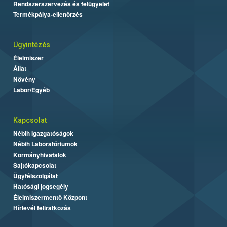
Rendszerszervezés és felügyelet
Termékpálya-ellenőrzés
Ügyintézés
Élelmiszer
Állat
Növény
Labor/Egyéb
Kapcsolat
Nébih Igazgatóságok
Nébih Laboratóriumok
Kormányhivatalok
Sajtókapcsolat
Ügyfélszolgálat
Hatósági jogsegély
Élelmiszermentő Központ
Hírlevél feliratkozás