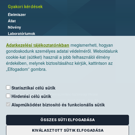
Gyakori kérdések
Élelmiszer
Állat
Növény
Laboratóriumok
Labor/Egyéb
Adatkezelési tájékoztatónkban
megismerheti, hogyan
gondoskodunk személyes adatai védelméről. Weboldalunk
cookie-kat (sütiket) használ a jobb felhasználói élmény
érdekében, melynek biztosításához kérjük, kattintson az
„Elfogadom” gombra.
Statisztikai célú sütik
Nemzeti Élelmiszerlánc-biztonsági Hivatal
Hirdetési célú sütik
Cím: 1024 Budapest, Keleti Károly utca. 24.
Alapműködést biztosító és funkcionális sütik
Levelezési cím: 1525 Budapest. Pf. 30.
ÖSSZES SÜTI ELFOGADÁSA
E-mail:
ugyfelszolgalat@nebih.gov.hu
Zöld szám: 06-80/263-244
KIVÁLASZTOTT SÜTIK ELFOGADÁSA
Telefon: 06-1/ 336-9000