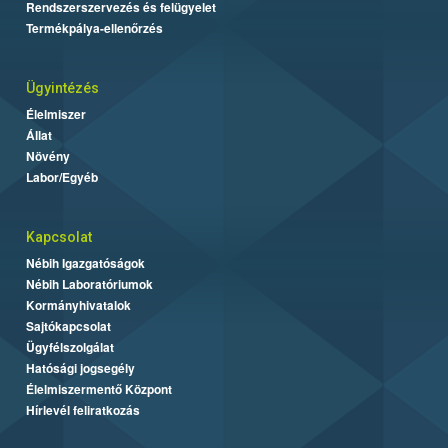
Rendszerszervezés és felügyelet
Termékpálya-ellenőrzés
Ügyintézés
Élelmiszer
Állat
Növény
Labor/Egyéb
Kapcsolat
Nébih Igazgatóságok
Nébih Laboratóriumok
Kormányhivatalok
Sajtókapcsolat
Ügyfélszolgálat
Hatósági jogsegély
Élelmiszermentő Központ
Hírlevél feliratkozás