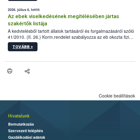
2026. július 6, hétfő
Az ebek viselkedésének megítélésében jártas
szakértők listája
A kedvtelésből tartott állatok tartásáról és forgalmazásáról szóló
41/2010. (II. 26.) Korm.rendelet szabályozza az eb okozta fizikai
sérülés, illetve ennek veszélye keletkezésekor felmerülő
TOVÁBB >
hatósági feladatokat, valamint a veszélyes eb tartását és annak
engedélyezését. Ezen eljárások során szükség esetén be kell
vonni az ebek viselkedésének megítélésében jártas szakértőt.
Cookie beállítások
Hivatalunk
Bemutatkozás
Szervezeti felépítés
Gazdálkodási adatok