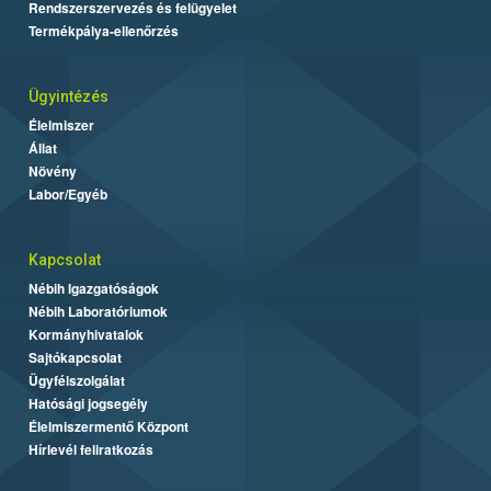
Rendszerszervezés és felügyelet
Termékpálya-ellenőrzés
Ügyintézés
Élelmiszer
Állat
Növény
Labor/Egyéb
Kapcsolat
Nébih Igazgatóságok
Nébih Laboratóriumok
Kormányhivatalok
Sajtókapcsolat
Ügyfélszolgálat
Hatósági jogsegély
Élelmiszermentő Központ
Hírlevél feliratkozás