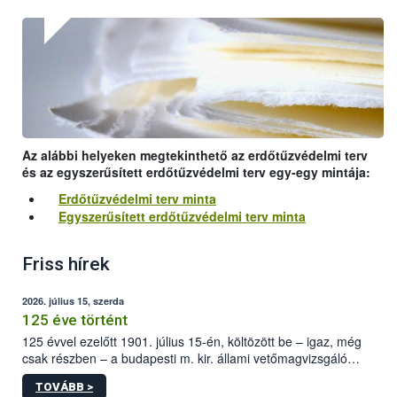
Az alábbi helyeken megtekinthető az erdőtűzvédelmi terv
és az egyszerűsített erdőtűzvédelmi terv egy-egy mintája:
Erdőtűzvédelmi terv minta
Egyszerűsített erdőtűzvédelmi terv minta
Friss hírek
2026. július 15, szerda
125 éve történt
125 évvel ezelőtt 1901. július 15-én, költözött be – igaz, még
csak részben – a budapesti m. kir. állami vetőmagvizsgáló
állomás a Kis Rókus utca 15. szám alatti, Czigler Győző által
TOVÁBB >
tervezett új épületébe.