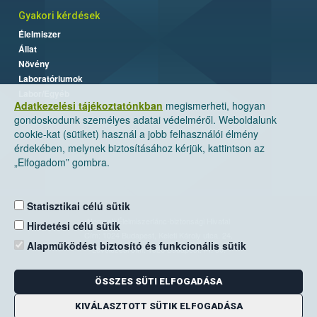
Gyakori kérdések
Élelmiszer
Állat
Növény
Laboratóriumok
Labor/Egyéb
Adatkezelési tájékoztatónkban
megismerheti, hogyan
gondoskodunk személyes adatai védelméről. Weboldalunk
cookie-kat (sütiket) használ a jobb felhasználói élmény
érdekében, melynek biztosításához kérjük, kattintson az
„Elfogadom” gombra.
Statisztikai célú sütik
Nemzeti Élelmiszerlánc-biztonsági Hivatal
Hirdetési célú sütik
Cím: 1024 Budapest, Keleti Károly utca. 24.
Alapműködést biztosító és funkcionális sütik
Levelezési cím: 1525 Budapest. Pf. 30.
ÖSSZES SÜTI ELFOGADÁSA
E-mail:
ugyfelszolgalat@nebih.gov.hu
Zöld szám: 06-80/263-244
KIVÁLASZTOTT SÜTIK ELFOGADÁSA
Telefon: 06-1/ 336-9000