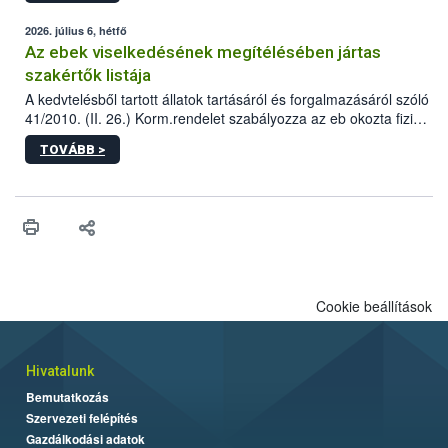
2026. július 6, hétfő
Az ebek viselkedésének megítélésében jártas
szakértők listája
A kedvtelésből tartott állatok tartásáról és forgalmazásáról szóló
41/2010. (II. 26.) Korm.rendelet szabályozza az eb okozta fizikai
sérülés, illetve ennek veszélye keletkezésekor felmerülő
TOVÁBB >
hatósági feladatokat, valamint a veszélyes eb tartását és annak
engedélyezését. Ezen eljárások során szükség esetén be kell
vonni az ebek viselkedésének megítélésében jártas szakértőt.
Cookie beállítások
Hivatalunk
Bemutatkozás
Szervezeti felépítés
Gazdálkodási adatok