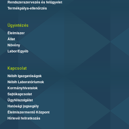
Rendszerszervezés és felügyelet
Termékpálya-ellenőrzés
Ügyintézés
Élelmiszer
Állat
Növény
Labor/Egyéb
Kapcsolat
Nébih Igazgatóságok
Nébih Laboratóriumok
Kormányhivatalok
Sajtókapcsolat
Ügyfélszolgálat
Hatósági jogsegély
Élelmiszermentő Központ
Hírlevél feliratkozás