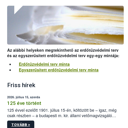
Az alábbi helyeken megtekinthető az erdőtűzvédelmi terv
és az egyszerűsített erdőtűzvédelmi terv egy-egy mintája:
Erdőtűzvédelmi terv minta
Egyszerűsített erdőtűzvédelmi terv minta
Friss hírek
2026. július 15, szerda
125 éve történt
125 évvel ezelőtt 1901. július 15-én, költözött be – igaz, még
csak részben – a budapesti m. kir. állami vetőmagvizsgáló
állomás a Kis Rókus utca 15. szám alatti, Czigler Győző által
TOVÁBB >
tervezett új épületébe.