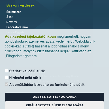
Gyakori kérdések
Élelmiszer
Állat
Növény
Laboratóriumok
Labor/Egyéb
Adatkezelési tájékoztatónkban
megismerheti, hogyan
gondoskodunk személyes adatai védelméről. Weboldalunk
cookie-kat (sütiket) használ a jobb felhasználói élmény
érdekében, melynek biztosításához kérjük, kattintson az
„Elfogadom” gombra.
Statisztikai célú sütik
Nemzeti Élelmiszerlánc-biztonsági Hivatal
Hirdetési célú sütik
Cím: 1024 Budapest, Keleti Károly utca. 24.
Alapműködést biztosító és funkcionális sütik
Levelezési cím: 1525 Budapest. Pf. 30.
ÖSSZES SÜTI ELFOGADÁSA
E-mail:
ugyfelszolgalat@nebih.gov.hu
Zöld szám: 06-80/263-244
KIVÁLASZTOTT SÜTIK ELFOGADÁSA
Telefon: 06-1/ 336-9000