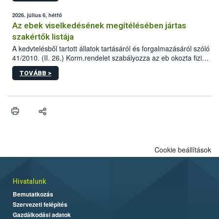
2026. július 6, hétfő
Az ebek viselkedésének megítélésében jártas
szakértők listája
A kedvtelésből tartott állatok tartásáról és forgalmazásáról szóló
41/2010. (II. 26.) Korm.rendelet szabályozza az eb okozta fizikai
sérülés, illetve ennek veszélye keletkezésekor felmerülő
TOVÁBB >
hatósági feladatokat, valamint a veszélyes eb tartását és annak
engedélyezését. Ezen eljárások során szükség esetén be kell
vonni az ebek viselkedésének megítélésében jártas szakértőt.
Cookie beállítások
Hivatalunk
Bemutatkozás
Szervezeti felépítés
Gazdálkodási adatok