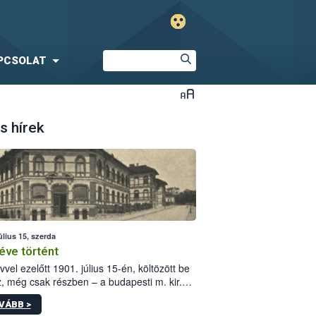
PCSOLAT
s hírek
úlius 15, szerda
éve történt
vvel ezelőtt 1901. július 15-én, költözött be
z, még csak részben – a budapesti m. kir.
i vetőmagvizsgáló állomás a Kis Rókus utca
VÁBB >
ám alatti, Czigler Győző által tervezett új