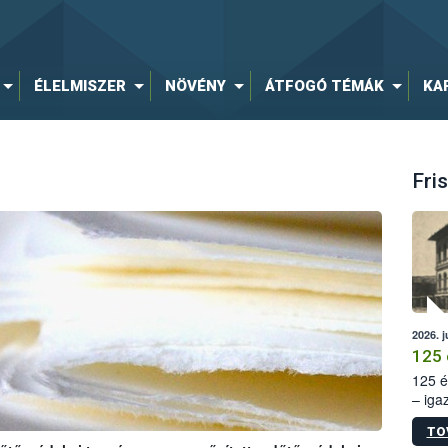
ÉLELMISZER
NÖVÉNY
ÁTFOGÓ TÉMÁK
KA
Fris
2026. j
125 
125 é
– iga
állam
TO
15. sz