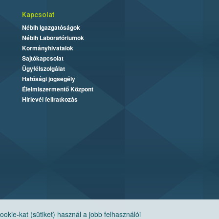
Kapcsolat
Nébih Igazgatóságok
Nébih Laboratóriumok
Kormányhivatalok
Sajtókapcsolat
Ügyfélszolgálat
Hatósági jogsegély
Élelmiszermentő Központ
Hírlevél feliratkozás
ie-kat (sütiket) használ a jobb felhasználói