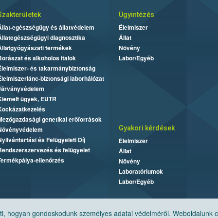
Szakterületek
Ügyintézés
Állat-egészségügy és állatvédelem
Élelmiszer
Állategészségügyi diagnosztika
Állat
Állatgyógyászati termékek
Növény
Borászat és alkoholos italok
Labor/Egyéb
Élelmiszer- és takarmánybiztonság
Élelmiszerlánc-biztonsági laborhálózat
Járványvédelem
Kiemelt ügyek, EUTR
Kockázatkezelés
Mezőgazdasági genetikai erőforrások
Gyakori kérdések
Növényvédelem
Nyilvántartási és Felügyeleti Díj
Élelmiszer
Rendszerszervezés és felügyelet
Állat
Termékpálya-ellenőrzés
Növény
Laboratóriumok
Labor/Egyéb
, hogyan gondoskodunk személyes adatai védelméről. Weboldalunk cook