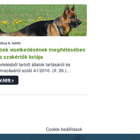
tébe.
úlius 6, hétfő
bek viselkedésének megítélésében
s szakértők listája
telésből tartott állatok tartásáról és
lmazásáról szóló 41/2010. (II. 26.)
rendelet szabályozza az eb okozta fizikai
VÁBB >
és, illetve ennek veszélye keletkezésekor
rülő hatósági feladatokat, valamint a
lyes eb tartását és annak engedélyezését.
eljárások során szükség esetén be kell
 az ebek viselkedésének megítélésében
 szakértőt.
Cookie beállítások