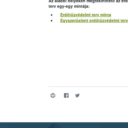
Az alábbi helyeken megtekinthető az erd
terv egy-egy mintája:
Erdőtűzvédelmi terv minta
Egyszerűsített erdőtűzvédelmi terv