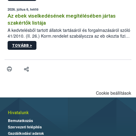
2026. július 6, hétfő
Az ebek viselkedésének megítélésében jártas
szakértők listája
A kedvtelésből tartott állatok tartásáról és forgalmazásáról szóló
41/2010. (II. 26.) Korm.rendelet szabályozza az eb okozta fizikai
sérülés, illetve ennek veszélye keletkezésekor felmerülő
TOVÁBB >
hatósági feladatokat, valamint a veszélyes eb tartását és annak
engedélyezését. Ezen eljárások során szükség esetén be kell
vonni az ebek viselkedésének megítélésében jártas szakértőt.
Cookie beállítások
Hivatalunk
Bemutatkozás
Szervezeti felépítés
Gazdálkodási adatok