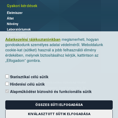
Gyakori kérdések
Élelmiszer
Állat
Növény
Laboratóriumok
Labor/Egyéb
Adatkezelési tájékoztatónkban
megismerheti, hogyan
gondoskodunk személyes adatai védelméről. Weboldalunk
cookie-kat (sütiket) használ a jobb felhasználói élmény
érdekében, melynek biztosításához kérjük, kattintson az
„Elfogadom” gombra.
Statisztikai célú sütik
Nemzeti Élelmiszerlánc-biztonsági Hivatal
Hirdetési célú sütik
Cím: 1024 Budapest, Keleti Károly utca. 24.
Alapműködést biztosító és funkcionális sütik
Levelezési cím: 1525 Budapest. Pf. 30.
ÖSSZES SÜTI ELFOGADÁSA
E-mail:
ugyfelszolgalat@nebih.gov.hu
Zöld szám: 06-80/263-244
KIVÁLASZTOTT SÜTIK ELFOGADÁSA
Telefon: 06-1/ 336-9000