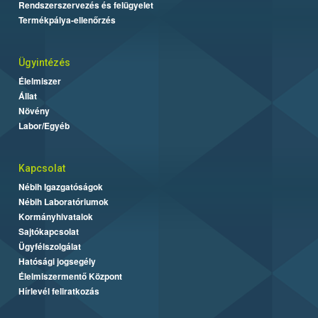
Rendszerszervezés és felügyelet
Termékpálya-ellenőrzés
Ügyintézés
Élelmiszer
Állat
Növény
Labor/Egyéb
Kapcsolat
Nébih Igazgatóságok
Nébih Laboratóriumok
Kormányhivatalok
Sajtókapcsolat
Ügyfélszolgálat
Hatósági jogsegély
Élelmiszermentő Központ
Hírlevél feliratkozás