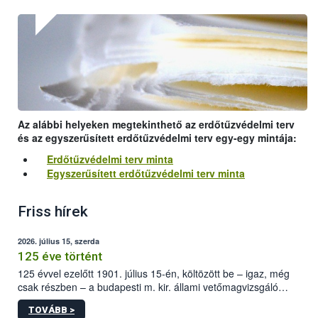
Az alábbi helyeken megtekinthető az erdőtűzvédelmi terv
és az egyszerűsített erdőtűzvédelmi terv egy-egy mintája:
Erdőtűzvédelmi terv minta
Egyszerűsített erdőtűzvédelmi terv minta
Friss hírek
2026. július 15, szerda
125 éve történt
125 évvel ezelőtt 1901. július 15-én, költözött be – igaz, még
csak részben – a budapesti m. kir. állami vetőmagvizsgáló
állomás a Kis Rókus utca 15. szám alatti, Czigler Győző által
TOVÁBB >
tervezett új épületébe.