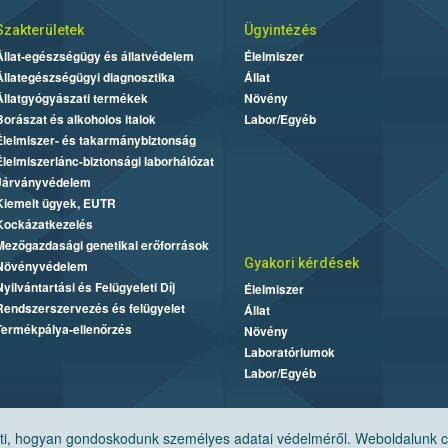
Szakterületek
Ügyintézés
Állat-egészségügy és állatvédelem
Élelmiszer
Állategészségügyi diagnosztika
Állat
Állatgyógyászati termékek
Növény
Borászat és alkoholos italok
Labor/Egyéb
Élelmiszer- és takarmánybiztonság
Élelmiszerlánc-biztonsági laborhálózat
Járványvédelem
Kiemelt ügyek, EUTR
Kockázatkezelés
Mezőgazdasági genetikai erőforrások
Gyakori kérdések
Növényvédelem
Nyilvántartási és Felügyeleti Díj
Élelmiszer
Rendszerszervezés és felügyelet
Állat
Termékpálya-ellenőrzés
Növény
Laboratóriumok
Labor/Egyéb
, hogyan gondoskodunk személyes adatai védelméről. Weboldalunk cook