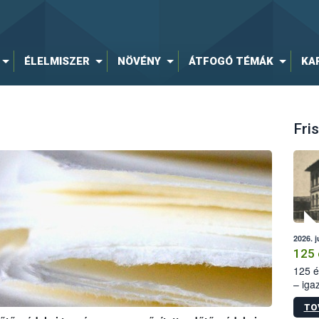
ÉLELMISZER
NÖVÉNY
ÁTFOGÓ TÉMÁK
KA
Fris
2026. j
125 
125 é
– iga
állam
TO
15. sz