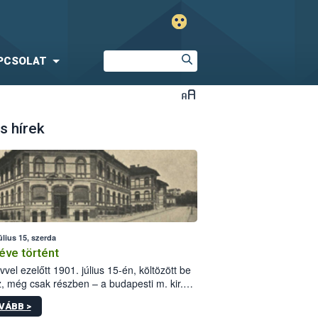
PCSOLAT
s hírek
úlius 15, szerda
éve történt
vvel ezelőtt 1901. július 15-én, költözött be
z, még csak részben – a budapesti m. kir.
i vetőmagvizsgáló állomás a Kis Rókus utca
VÁBB >
ám alatti, Czigler Győző által tervezett új