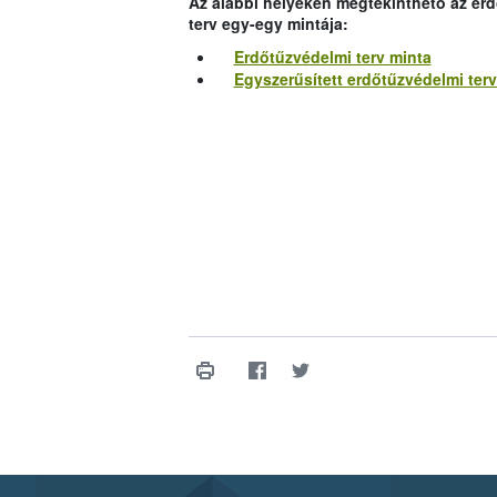
Az alábbi helyeken megtekinthető az erd
terv egy-egy mintája:
Erdőtűzvédelmi terv minta
Egyszerűsített erdőtűzvédelmi terv