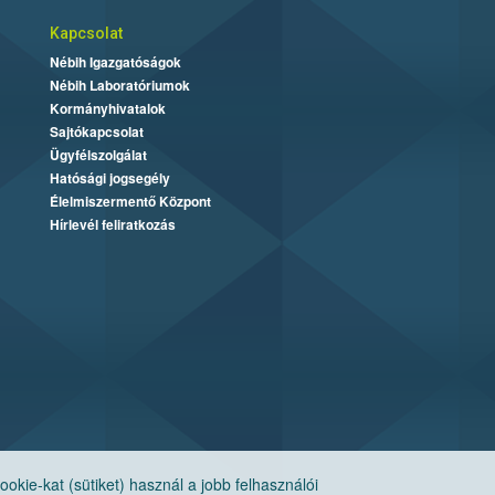
Kapcsolat
Nébih Igazgatóságok
Nébih Laboratóriumok
Kormányhivatalok
Sajtókapcsolat
Ügyfélszolgálat
Hatósági jogsegély
Élelmiszermentő Központ
Hírlevél feliratkozás
ie-kat (sütiket) használ a jobb felhasználói