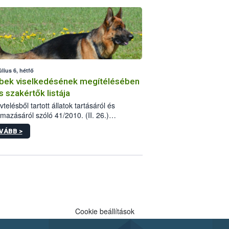
tébe.
úlius 6, hétfő
bek viselkedésének megítélésében
s szakértők listája
telésből tartott állatok tartásáról és
lmazásáról szóló 41/2010. (II. 26.)
rendelet szabályozza az eb okozta fizikai
VÁBB >
és, illetve ennek veszélye keletkezésekor
rülő hatósági feladatokat, valamint a
lyes eb tartását és annak engedélyezését.
eljárások során szükség esetén be kell
 az ebek viselkedésének megítélésében
 szakértőt.
Cookie beállítások