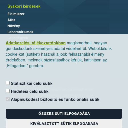
Gyakori kérdések
Élelmiszer
Állat
Növény
Laboratóriumok
Labor/Egyéb
Adatkezelési tájékoztatónkban
megismerheti, hogyan
gondoskodunk személyes adatai védelméről. Weboldalunk
cookie-kat (sütiket) használ a jobb felhasználói élmény
érdekében, melynek biztosításához kérjük, kattintson az
„Elfogadom” gombra.
Statisztikai célú sütik
Nemzeti Élelmiszerlánc-biztonsági Hivatal
Hirdetési célú sütik
Cím: 1024 Budapest, Keleti Károly utca. 24.
Alapműködést biztosító és funkcionális sütik
Levelezési cím: 1525 Budapest. Pf. 30.
ÖSSZES SÜTI ELFOGADÁSA
E-mail:
ugyfelszolgalat@nebih.gov.hu
Zöld szám: 06-80/263-244
KIVÁLASZTOTT SÜTIK ELFOGADÁSA
Telefon: 06-1/ 336-9000