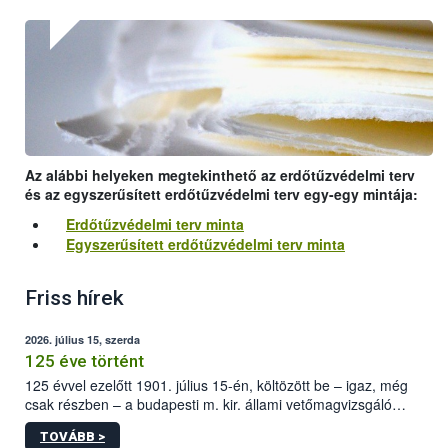
Az alábbi helyeken megtekinthető az erdőtűzvédelmi terv
és az egyszerűsített erdőtűzvédelmi terv egy-egy mintája:
Erdőtűzvédelmi terv minta
Egyszerűsített erdőtűzvédelmi terv minta
Friss hírek
2026. július 15, szerda
125 éve történt
125 évvel ezelőtt 1901. július 15-én, költözött be – igaz, még
csak részben – a budapesti m. kir. állami vetőmagvizsgáló
állomás a Kis Rókus utca 15. szám alatti, Czigler Győző által
TOVÁBB >
tervezett új épületébe.