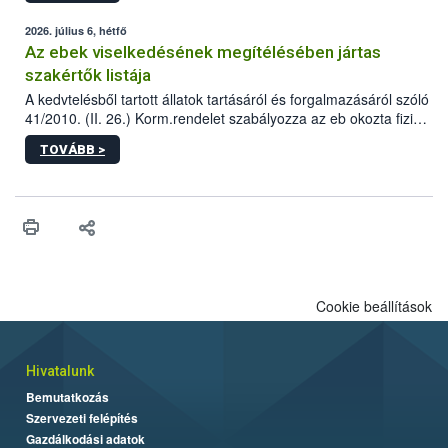
2026. július 6, hétfő
Az ebek viselkedésének megítélésében jártas
szakértők listája
A kedvtelésből tartott állatok tartásáról és forgalmazásáról szóló
41/2010. (II. 26.) Korm.rendelet szabályozza az eb okozta fizikai
sérülés, illetve ennek veszélye keletkezésekor felmerülő
TOVÁBB >
hatósági feladatokat, valamint a veszélyes eb tartását és annak
engedélyezését. Ezen eljárások során szükség esetén be kell
vonni az ebek viselkedésének megítélésében jártas szakértőt.
Cookie beállítások
Hivatalunk
Bemutatkozás
Szervezeti felépítés
Gazdálkodási adatok