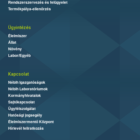
Rendszerszervezés és felügyelet
Termékpálya-ellenőrzés
Ügyintézés
Élelmiszer
Állat
Növény
Labor/Egyéb
Kapcsolat
Nébih Igazgatóságok
Nébih Laboratóriumok
Kormányhivatalok
Sajtókapcsolat
Ügyfélszolgálat
Hatósági jogsegély
Élelmiszermentő Központ
Hírlevél feliratkozás