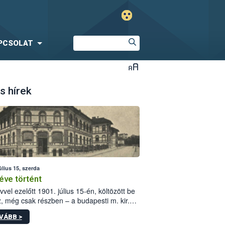
PCSOLAT
s hírek
úlius 15, szerda
éve történt
vvel ezelőtt 1901. július 15-én, költözött be
z, még csak részben – a budapesti m. kir.
i vetőmagvizsgáló állomás a Kis Rókus utca
VÁBB >
ám alatti, Czigler Győző által tervezett új