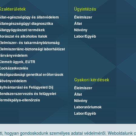
Szakterületek
Ügyintézés
Állat-egészségügy és állatvédelem
Élelmiszer
Állategészségügyi diagnosztika
Állat
Állatgyógyászati termékek
Növény
Borászat és alkoholos italok
Labor/Egyéb
Élelmiszer- és takarmánybiztonság
Élelmiszerlánc-biztonsági laborhálózat
Járványvédelem
Kiemelt ügyek, EUTR
Kockázatkezelés
Mezőgazdasági genetikai erőforrások
Gyakori kérdések
Növényvédelem
Nyilvántartási és Felügyeleti Díj
Élelmiszer
Rendszerszervezés és felügyelet
Állat
Termékpálya-ellenőrzés
Növény
Laboratóriumok
Labor/Egyéb
, hogyan gondoskodunk személyes adatai védelméről. Weboldalunk cook