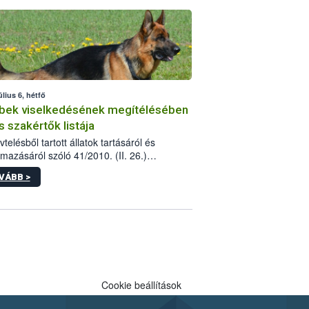
tébe.
úlius 6, hétfő
bek viselkedésének megítélésében
s szakértők listája
telésből tartott állatok tartásáról és
lmazásáról szóló 41/2010. (II. 26.)
rendelet szabályozza az eb okozta fizikai
VÁBB >
és, illetve ennek veszélye keletkezésekor
rülő hatósági feladatokat, valamint a
lyes eb tartását és annak engedélyezését.
eljárások során szükség esetén be kell
 az ebek viselkedésének megítélésében
 szakértőt.
Cookie beállítások