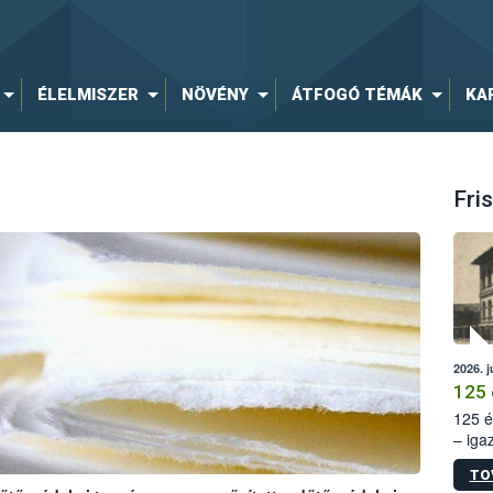
ÉLELMISZER
NÖVÉNY
ÁTFOGÓ TÉMÁK
KA
Fris
2026. j
125 
125 é
– iga
állam
TO
15. sz