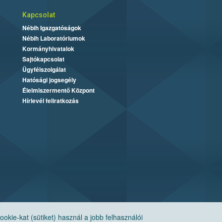
Kapcsolat
Nébih Igazgatóságok
Nébih Laboratóriumok
Kormányhivatalok
Sajtókapcsolat
Ügyfélszolgálat
Hatósági jogsegély
Élelmiszermentő Központ
Hírlevél feliratkozás
ie-kat (sütiket) használ a jobb felhasználói