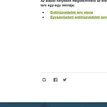
Az alábbi helyeken megtekinthető az erd
terv egy-egy mintája:
Erdőtűzvédelmi terv minta
Egyszerűsített erdőtűzvédelmi terv