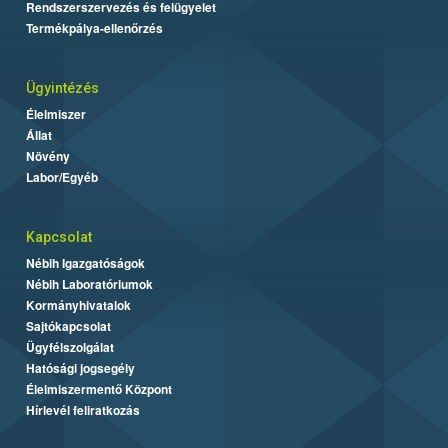
Rendszerszervezés és felügyelet
Termékpálya-ellenőrzés
Ügyintézés
Élelmiszer
Állat
Növény
Labor/Egyéb
Kapcsolat
Nébih Igazgatóságok
Nébih Laboratóriumok
Kormányhivatalok
Sajtókapcsolat
Ügyfélszolgálat
Hatósági jogsegély
Élelmiszermentő Központ
Hírlevél feliratkozás