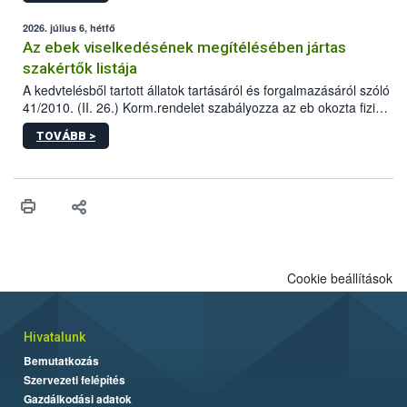
2026. július 6, hétfő
Az ebek viselkedésének megítélésében jártas
szakértők listája
A kedvtelésből tartott állatok tartásáról és forgalmazásáról szóló
41/2010. (II. 26.) Korm.rendelet szabályozza az eb okozta fizikai
sérülés, illetve ennek veszélye keletkezésekor felmerülő
TOVÁBB >
hatósági feladatokat, valamint a veszélyes eb tartását és annak
engedélyezését. Ezen eljárások során szükség esetén be kell
vonni az ebek viselkedésének megítélésében jártas szakértőt.
Cookie beállítások
Hivatalunk
Bemutatkozás
Szervezeti felépítés
Gazdálkodási adatok