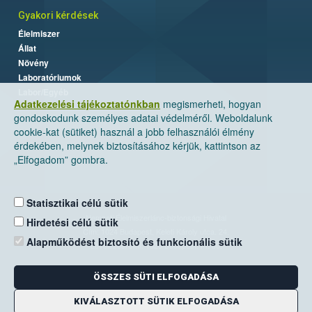
Gyakori kérdések
Élelmiszer
Állat
Növény
Laboratóriumok
Labor/Egyéb
Adatkezelési tájékoztatónkban
megismerheti, hogyan
gondoskodunk személyes adatai védelméről. Weboldalunk
cookie-kat (sütiket) használ a jobb felhasználói élmény
érdekében, melynek biztosításához kérjük, kattintson az
„Elfogadom” gombra.
Statisztikai célú sütik
Nemzeti Élelmiszerlánc-biztonsági Hivatal
Hirdetési célú sütik
Cím: 1024 Budapest, Keleti Károly utca. 24.
Alapműködést biztosító és funkcionális sütik
Levelezési cím: 1525 Budapest. Pf. 30.
ÖSSZES SÜTI ELFOGADÁSA
E-mail:
ugyfelszolgalat@nebih.gov.hu
Zöld szám: 06-80/263-244
KIVÁLASZTOTT SÜTIK ELFOGADÁSA
Telefon: 06-1/ 336-9000