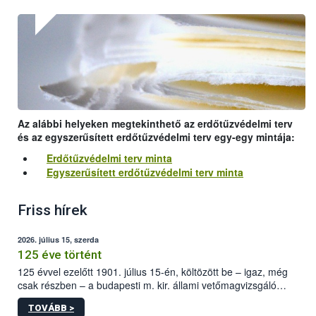
Az alábbi helyeken megtekinthető az erdőtűzvédelmi terv
és az egyszerűsített erdőtűzvédelmi terv egy-egy mintája:
Erdőtűzvédelmi terv minta
Egyszerűsített erdőtűzvédelmi terv minta
Friss hírek
2026. július 15, szerda
125 éve történt
125 évvel ezelőtt 1901. július 15-én, költözött be – igaz, még
csak részben – a budapesti m. kir. állami vetőmagvizsgáló
állomás a Kis Rókus utca 15. szám alatti, Czigler Győző által
TOVÁBB >
tervezett új épületébe.