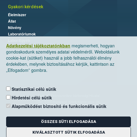
Gyakori kérdések
Élelmiszer
Állat
Növény
Laboratóriumok
Labor/Egyéb
Adatkezelési tájékoztatónkban
megismerheti, hogyan
gondoskodunk személyes adatai védelméről. Weboldalunk
cookie-kat (sütiket) használ a jobb felhasználói élmény
érdekében, melynek biztosításához kérjük, kattintson az
„Elfogadom” gombra.
Statisztikai célú sütik
Nemzeti Élelmiszerlánc-biztonsági Hivatal
Hirdetési célú sütik
Cím: 1024 Budapest, Keleti Károly utca. 24.
Alapműködést biztosító és funkcionális sütik
Levelezési cím: 1525 Budapest. Pf. 30.
ÖSSZES SÜTI ELFOGADÁSA
E-mail:
ugyfelszolgalat@nebih.gov.hu
Zöld szám: 06-80/263-244
KIVÁLASZTOTT SÜTIK ELFOGADÁSA
Telefon: 06-1/ 336-9000