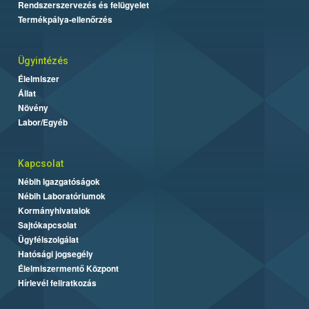
Rendszerszervezés és felügyelet
Termékpálya-ellenőrzés
Ügyintézés
Élelmiszer
Állat
Növény
Labor/Egyéb
Kapcsolat
Nébih Igazgatóságok
Nébih Laboratóriumok
Kormányhivatalok
Sajtókapcsolat
Ügyfélszolgálat
Hatósági jogsegély
Élelmiszermentő Központ
Hírlevél feliratkozás