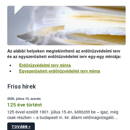
Az alábbi helyeken megtekinthető az erdőtűzvédelmi terv
és az egyszerűsített erdőtűzvédelmi terv egy-egy mintája:
Erdőtűzvédelmi terv minta
Egyszerűsített erdőtűzvédelmi terv minta
Friss hírek
2026. július 15, szerda
125 éve történt
125 évvel ezelőtt 1901. július 15-én, költözött be – igaz, még
csak részben – a budapesti m. kir. állami vetőmagvizsgáló
állomás a Kis Rókus utca 15. szám alatti, Czigler Győző által
TOVÁBB >
tervezett új épületébe.