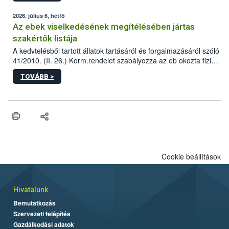
2026. július 6, hétfő
Az ebek viselkedésének megítélésében jártas
szakértők listája
A kedvtelésből tartott állatok tartásáról és forgalmazásáról szóló
41/2010. (II. 26.) Korm.rendelet szabályozza az eb okozta fizikai
sérülés, illetve ennek veszélye keletkezésekor felmerülő
TOVÁBB >
hatósági feladatokat, valamint a veszélyes eb tartását és annak
engedélyezését. Ezen eljárások során szükség esetén be kell
vonni az ebek viselkedésének megítélésében jártas szakértőt.
Cookie beállítások
Hivatalunk
Bemutatkozás
Szervezeti felépítés
Gazdálkodási adatok