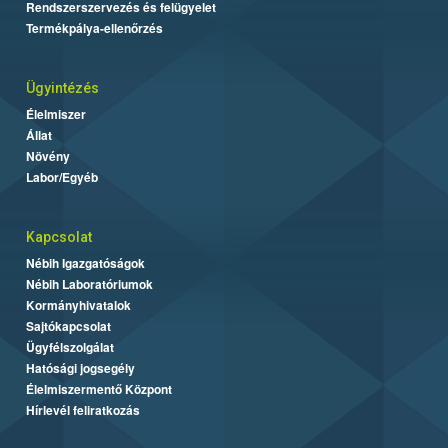
Rendszerszervezés és felügyelet
Termékpálya-ellenőrzés
Ügyintézés
Élelmiszer
Állat
Növény
Labor/Egyéb
Kapcsolat
Nébih Igazgatóságok
Nébih Laboratóriumok
Kormányhivatalok
Sajtókapcsolat
Ügyfélszolgálat
Hatósági jogsegély
Élelmiszermentő Központ
Hírlevél feliratkozás