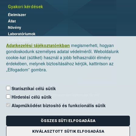
Gyakori kérdések
Élelmiszer
Állat
Növény
Laboratóriumok
Labor/Egyéb
Adatkezelési tájékoztatónkban
megismerheti, hogyan
gondoskodunk személyes adatai védelméről. Weboldalunk
cookie-kat (sütiket) használ a jobb felhasználói élmény
érdekében, melynek biztosításához kérjük, kattintson az
„Elfogadom” gombra.
Statisztikai célú sütik
Nemzeti Élelmiszerlánc-biztonsági Hivatal
Hirdetési célú sütik
Cím: 1024 Budapest, Keleti Károly utca. 24.
Alapműködést biztosító és funkcionális sütik
Levelezési cím: 1525 Budapest. Pf. 30.
ÖSSZES SÜTI ELFOGADÁSA
E-mail:
ugyfelszolgalat@nebih.gov.hu
Zöld szám: 06-80/263-244
KIVÁLASZTOTT SÜTIK ELFOGADÁSA
Telefon: 06-1/ 336-9000