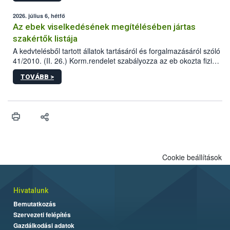
2026. július 6, hétfő
Az ebek viselkedésének megítélésében jártas
szakértők listája
A kedvtelésből tartott állatok tartásáról és forgalmazásáról szóló
41/2010. (II. 26.) Korm.rendelet szabályozza az eb okozta fizikai
sérülés, illetve ennek veszélye keletkezésekor felmerülő
TOVÁBB >
hatósági feladatokat, valamint a veszélyes eb tartását és annak
engedélyezését. Ezen eljárások során szükség esetén be kell
vonni az ebek viselkedésének megítélésében jártas szakértőt.
Cookie beállítások
Hivatalunk
Bemutatkozás
Szervezeti felépítés
Gazdálkodási adatok