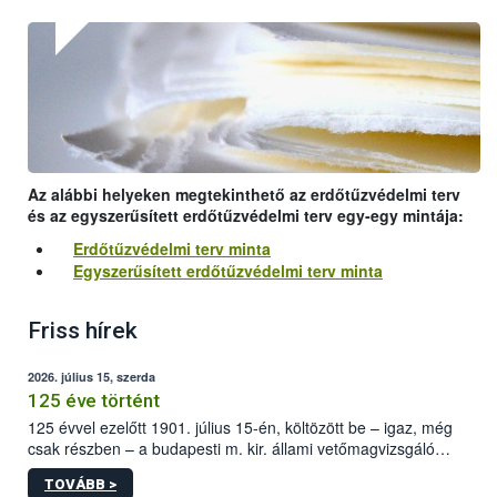
Az alábbi helyeken megtekinthető az erdőtűzvédelmi terv
és az egyszerűsített erdőtűzvédelmi terv egy-egy mintája:
Erdőtűzvédelmi terv minta
Egyszerűsített erdőtűzvédelmi terv minta
Friss hírek
2026. július 15, szerda
125 éve történt
125 évvel ezelőtt 1901. július 15-én, költözött be – igaz, még
csak részben – a budapesti m. kir. állami vetőmagvizsgáló
állomás a Kis Rókus utca 15. szám alatti, Czigler Győző által
TOVÁBB >
tervezett új épületébe.