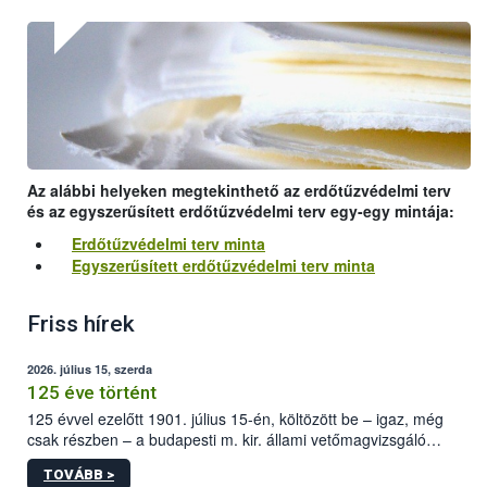
Az alábbi helyeken megtekinthető az erdőtűzvédelmi terv
és az egyszerűsített erdőtűzvédelmi terv egy-egy mintája:
Erdőtűzvédelmi terv minta
Egyszerűsített erdőtűzvédelmi terv minta
Friss hírek
2026. július 15, szerda
125 éve történt
125 évvel ezelőtt 1901. július 15-én, költözött be – igaz, még
csak részben – a budapesti m. kir. állami vetőmagvizsgáló
állomás a Kis Rókus utca 15. szám alatti, Czigler Győző által
TOVÁBB >
tervezett új épületébe.