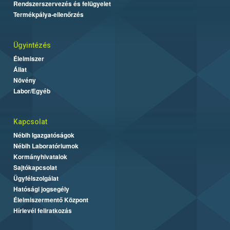
Rendszerszervezés és felügyelet
Termékpálya-ellenőrzés
Ügyintézés
Élelmiszer
Állat
Növény
Labor/Egyéb
Kapcsolat
Nébih Igazgatóságok
Nébih Laboratóriumok
Kormányhivatalok
Sajtókapcsolat
Ügyfélszolgálat
Hatósági jogsegély
Élelmiszermentő Központ
Hírlevél feliratkozás