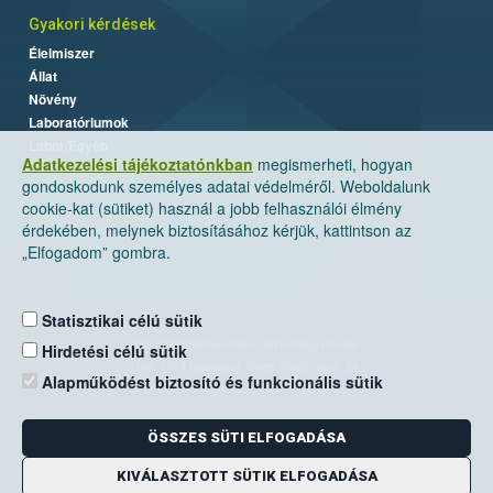
Gyakori kérdések
Élelmiszer
Állat
Növény
Laboratóriumok
Labor/Egyéb
Adatkezelési tájékoztatónkban
megismerheti, hogyan
gondoskodunk személyes adatai védelméről. Weboldalunk
cookie-kat (sütiket) használ a jobb felhasználói élmény
érdekében, melynek biztosításához kérjük, kattintson az
„Elfogadom” gombra.
Statisztikai célú sütik
Nemzeti Élelmiszerlánc-biztonsági Hivatal
Hirdetési célú sütik
Cím: 1024 Budapest, Keleti Károly utca. 24.
Alapműködést biztosító és funkcionális sütik
Levelezési cím: 1525 Budapest. Pf. 30.
ÖSSZES SÜTI ELFOGADÁSA
E-mail:
ugyfelszolgalat@nebih.gov.hu
Zöld szám: 06-80/263-244
KIVÁLASZTOTT SÜTIK ELFOGADÁSA
Telefon: 06-1/ 336-9000