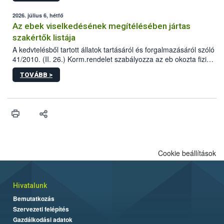
2026. július 6, hétfő
Az ebek viselkedésének megítélésében jártas
szakértők listája
A kedvtelésből tartott állatok tartásáról és forgalmazásáról szóló
41/2010. (II. 26.) Korm.rendelet szabályozza az eb okozta fizikai
sérülés, illetve ennek veszélye keletkezésekor felmerülő
TOVÁBB >
hatósági feladatokat, valamint a veszélyes eb tartását és annak
engedélyezését. Ezen eljárások során szükség esetén be kell
vonni az ebek viselkedésének megítélésében jártas szakértőt.
Cookie beállítások
Hivatalunk
Bemutatkozás
Szervezeti felépítés
Gazdálkodási adatok