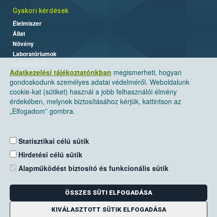
Gyakori kérdések
Élelmiszer
Állat
Növény
Laboratóriumok
Labor/Egyéb
Adatkezelési tájékoztatónkban
megismerheti, hogyan
gondoskodunk személyes adatai védelméről. Weboldalunk
cookie-kat (sütiket) használ a jobb felhasználói élmény
érdekében, melynek biztosításához kérjük, kattintson az
„Elfogadom” gombra.
Statisztikai célú sütik
Nemzeti Élelmiszerlánc-biztonsági Hivatal
Hirdetési célú sütik
Cím: 1024 Budapest, Keleti Károly utca. 24.
Alapműködést biztosító és funkcionális sütik
Levelezési cím: 1525 Budapest. Pf. 30.
ÖSSZES SÜTI ELFOGADÁSA
E-mail:
ugyfelszolgalat@nebih.gov.hu
Zöld szám: 06-80/263-244
KIVÁLASZTOTT SÜTIK ELFOGADÁSA
Telefon: 06-1/ 336-9000