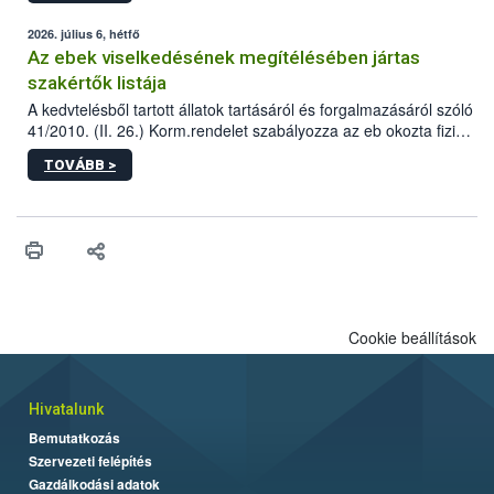
2026. július 6, hétfő
Az ebek viselkedésének megítélésében jártas
szakértők listája
A kedvtelésből tartott állatok tartásáról és forgalmazásáról szóló
41/2010. (II. 26.) Korm.rendelet szabályozza az eb okozta fizikai
sérülés, illetve ennek veszélye keletkezésekor felmerülő
TOVÁBB >
hatósági feladatokat, valamint a veszélyes eb tartását és annak
engedélyezését. Ezen eljárások során szükség esetén be kell
vonni az ebek viselkedésének megítélésében jártas szakértőt.
Cookie beállítások
Hivatalunk
Bemutatkozás
Szervezeti felépítés
Gazdálkodási adatok