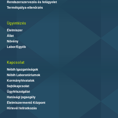
Rendszerszervezés és felügyelet
Termékpálya-ellenőrzés
Ügyintézés
Élelmiszer
Állat
Növény
Labor/Egyéb
Kapcsolat
Nébih Igazgatóságok
Nébih Laboratóriumok
Kormányhivatalok
Sajtókapcsolat
Ügyfélszolgálat
Hatósági jogsegély
Élelmiszermentő Központ
Hírlevél feliratkozás