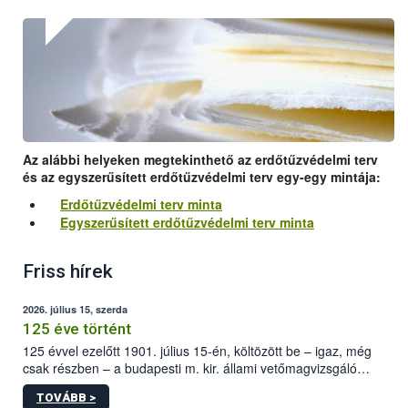
Az alábbi helyeken megtekinthető az erdőtűzvédelmi terv
és az egyszerűsített erdőtűzvédelmi terv egy-egy mintája:
Erdőtűzvédelmi terv minta
Egyszerűsített erdőtűzvédelmi terv minta
Friss hírek
2026. július 15, szerda
125 éve történt
125 évvel ezelőtt 1901. július 15-én, költözött be – igaz, még
csak részben – a budapesti m. kir. állami vetőmagvizsgáló
állomás a Kis Rókus utca 15. szám alatti, Czigler Győző által
TOVÁBB >
tervezett új épületébe.