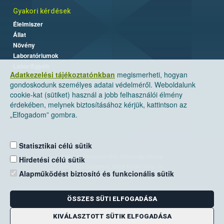
Gyakori kérdések
Élelmiszer
Állat
Növény
Laboratóriumok
Labor/Egyéb
Adatkezelési tájékoztatónkban
megismerheti, hogyan
gondoskodunk személyes adatai védelméről. Weboldalunk
cookie-kat (sütiket) használ a jobb felhasználói élmény
érdekében, melynek biztosításához kérjük, kattintson az
„Elfogadom” gombra.
Statisztikai célú sütik
Nemzeti Élelmiszerlánc-biztonsági Hivatal
Hirdetési célú sütik
Cím: 1024 Budapest, Keleti Károly utca. 24.
Alapműködést biztosító és funkcionális sütik
Levelezési cím: 1525 Budapest. Pf. 30.
ÖSSZES SÜTI ELFOGADÁSA
E-mail:
ugyfelszolgalat@nebih.gov.hu
Zöld szám: 06-80/263-244
KIVÁLASZTOTT SÜTIK ELFOGADÁSA
Telefon: 06-1/ 336-9000