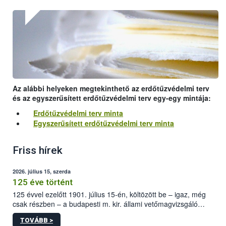
Az alábbi helyeken megtekinthető az erdőtűzvédelmi terv
és az egyszerűsített erdőtűzvédelmi terv egy-egy mintája:
Erdőtűzvédelmi terv minta
Egyszerűsített erdőtűzvédelmi terv minta
Friss hírek
2026. július 15, szerda
125 éve történt
125 évvel ezelőtt 1901. július 15-én, költözött be – igaz, még
csak részben – a budapesti m. kir. állami vetőmagvizsgáló
állomás a Kis Rókus utca 15. szám alatti, Czigler Győző által
TOVÁBB >
tervezett új épületébe.