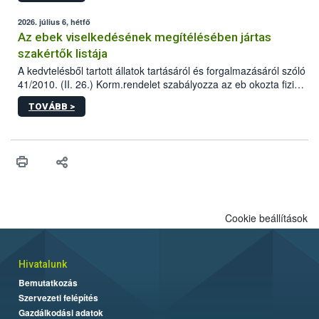
2026. július 6, hétfő
Az ebek viselkedésének megítélésében jártas
szakértők listája
A kedvtelésből tartott állatok tartásáról és forgalmazásáról szóló
41/2010. (II. 26.) Korm.rendelet szabályozza az eb okozta fizikai
sérülés, illetve ennek veszélye keletkezésekor felmerülő
TOVÁBB >
hatósági feladatokat, valamint a veszélyes eb tartását és annak
engedélyezését. Ezen eljárások során szükség esetén be kell
vonni az ebek viselkedésének megítélésében jártas szakértőt.
Cookie beállítások
Hivatalunk
Bemutatkozás
Szervezeti felépítés
Gazdálkodási adatok