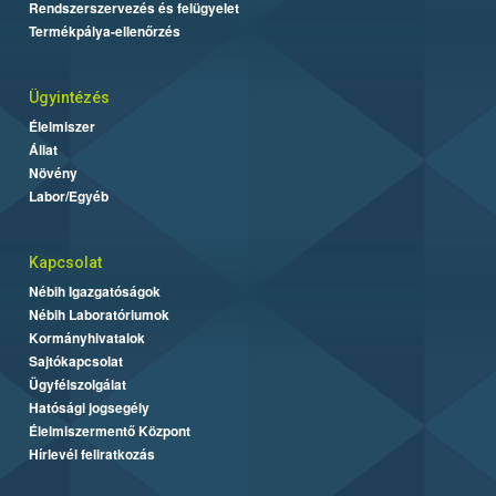
Rendszerszervezés és felügyelet
Termékpálya-ellenőrzés
Ügyintézés
Élelmiszer
Állat
Növény
Labor/Egyéb
Kapcsolat
Nébih Igazgatóságok
Nébih Laboratóriumok
Kormányhivatalok
Sajtókapcsolat
Ügyfélszolgálat
Hatósági jogsegély
Élelmiszermentő Központ
Hírlevél feliratkozás