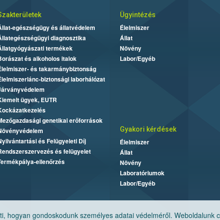
Szakterületek
Ügyintézés
Állat-egészségügy és állatvédelem
Élelmiszer
Állategészségügyi diagnosztika
Állat
Állatgyógyászati termékek
Növény
Borászat és alkoholos italok
Labor/Egyéb
Élelmiszer- és takarmánybiztonság
Élelmiszerlánc-biztonsági laborhálózat
Járványvédelem
Kiemelt ügyek, EUTR
Kockázatkezelés
Mezőgazdasági genetikai erőforrások
Gyakori kérdések
Növényvédelem
Nyilvántartási és Felügyeleti Díj
Élelmiszer
Rendszerszervezés és felügyelet
Állat
Termékpálya-ellenőrzés
Növény
Laboratóriumok
Labor/Egyéb
, hogyan gondoskodunk személyes adatai védelméről. Weboldalunk cook