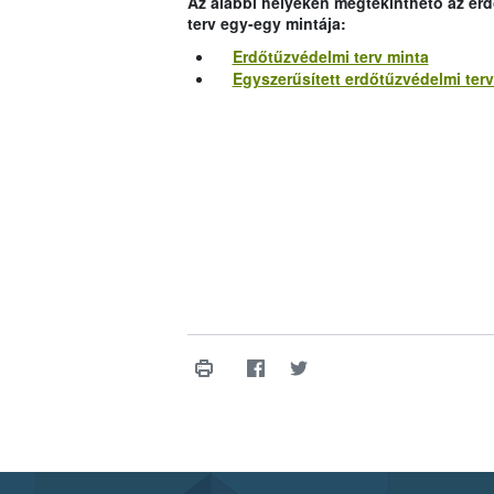
Az alábbi helyeken megtekinthető az erd
terv egy-egy mintája:
Erdőtűzvédelmi terv minta
Egyszerűsített erdőtűzvédelmi terv