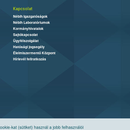
Kapcsolat
Nébih Igazgatóságok
Nébih Laboratóriumok
Kormányhivatalok
Sajtókapcsolat
Ügyfélszolgálat
Hatósági jogsegély
Élelmiszermentő Központ
Hírlevél feliratkozás
ie-kat (sütiket) használ a jobb felhasználói