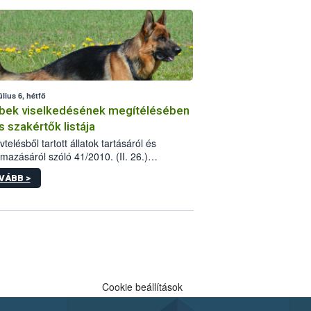
tébe.
úlius 6, hétfő
bek viselkedésének megítélésében
s szakértők listája
telésből tartott állatok tartásáról és
lmazásáról szóló 41/2010. (II. 26.)
rendelet szabályozza az eb okozta fizikai
VÁBB >
és, illetve ennek veszélye keletkezésekor
rülő hatósági feladatokat, valamint a
lyes eb tartását és annak engedélyezését.
eljárások során szükség esetén be kell
 az ebek viselkedésének megítélésében
 szakértőt.
Cookie beállítások