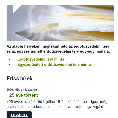
Az alábbi helyeken megtekinthető az erdőtűzvédelmi terv
és az egyszerűsített erdőtűzvédelmi terv egy-egy mintája:
Erdőtűzvédelmi terv minta
Egyszerűsített erdőtűzvédelmi terv minta
Friss hírek
2026. július 15, szerda
125 éve történt
125 évvel ezelőtt 1901. július 15-én, költözött be – igaz, még
csak részben – a budapesti m. kir. állami vetőmagvizsgáló
állomás a Kis Rókus utca 15. szám alatti, Czigler Győző által
TOVÁBB >
tervezett új épületébe.