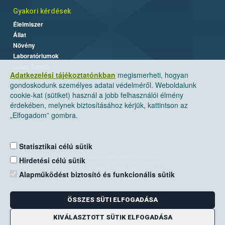
Gyakori kérdések
Élelmiszer
Állat
Növény
Laboratóriumok
Labor/Egyéb
Adatkezelési tájékoztatónkban
megismerheti, hogyan
gondoskodunk személyes adatai védelméről. Weboldalunk
cookie-kat (sütiket) használ a jobb felhasználói élmény
érdekében, melynek biztosításához kérjük, kattintson az
„Elfogadom” gombra.
Statisztikai célú sütik
Nemzeti Élelmiszerlánc-biztonsági Hivatal
Hirdetési célú sütik
Cím: 1024 Budapest, Keleti Károly utca. 24.
Alapműködést biztosító és funkcionális sütik
Levelezési cím: 1525 Budapest. Pf. 30.
ÖSSZES SÜTI ELFOGADÁSA
E-mail:
ugyfelszolgalat@nebih.gov.hu
Zöld szám: 06-80/263-244
KIVÁLASZTOTT SÜTIK ELFOGADÁSA
Telefon: 06-1/ 336-9000