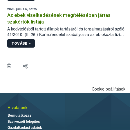
2026. július 6, hétfő
Az ebek viselkedésének megítélésében jártas
szakértők listája
A kedvtelésből tartott állatok tartásáról és forgalmazásáról szóló
41/2010. (II. 26.) Korm.rendelet szabályozza az eb okozta fizikai
sérülés, illetve ennek veszélye keletkezésekor felmerülő
TOVÁBB >
hatósági feladatokat, valamint a veszélyes eb tartását és annak
engedélyezését. Ezen eljárások során szükség esetén be kell
vonni az ebek viselkedésének megítélésében jártas szakértőt.
Cookie beállítások
Hivatalunk
Bemutatkozás
Szervezeti felépítés
Gazdálkodási adatok