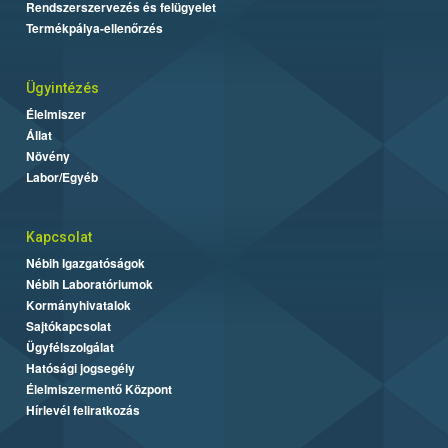
Rendszerszervezés és felügyelet
Termékpálya-ellenőrzés
Ügyintézés
Élelmiszer
Állat
Növény
Labor/Egyéb
Kapcsolat
Nébih Igazgatóságok
Nébih Laboratóriumok
Kormányhivatalok
Sajtókapcsolat
Ügyfélszolgálat
Hatósági jogsegély
Élelmiszermentő Központ
Hírlevél feliratkozás