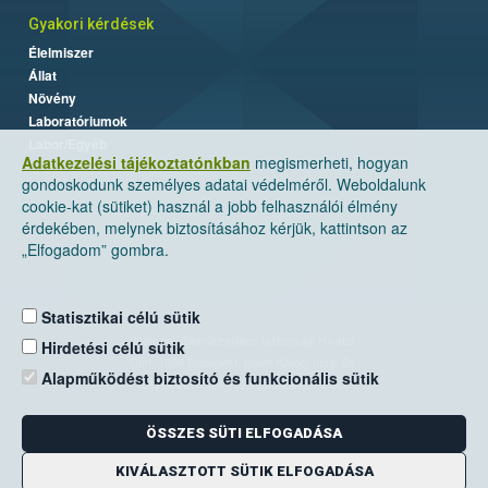
Gyakori kérdések
Élelmiszer
Állat
Növény
Laboratóriumok
Labor/Egyéb
Adatkezelési tájékoztatónkban
megismerheti, hogyan
gondoskodunk személyes adatai védelméről. Weboldalunk
cookie-kat (sütiket) használ a jobb felhasználói élmény
érdekében, melynek biztosításához kérjük, kattintson az
„Elfogadom” gombra.
Statisztikai célú sütik
Nemzeti Élelmiszerlánc-biztonsági Hivatal
Hirdetési célú sütik
Cím: 1024 Budapest, Keleti Károly utca. 24.
Alapműködést biztosító és funkcionális sütik
Levelezési cím: 1525 Budapest. Pf. 30.
ÖSSZES SÜTI ELFOGADÁSA
E-mail:
ugyfelszolgalat@nebih.gov.hu
Zöld szám: 06-80/263-244
KIVÁLASZTOTT SÜTIK ELFOGADÁSA
Telefon: 06-1/ 336-9000