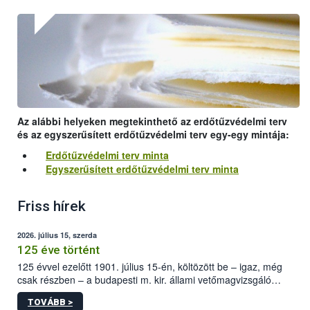
Az alábbi helyeken megtekinthető az erdőtűzvédelmi terv
és az egyszerűsített erdőtűzvédelmi terv egy-egy mintája:
Erdőtűzvédelmi terv minta
Egyszerűsített erdőtűzvédelmi terv minta
Friss hírek
2026. július 15, szerda
125 éve történt
125 évvel ezelőtt 1901. július 15-én, költözött be – igaz, még
csak részben – a budapesti m. kir. állami vetőmagvizsgáló
állomás a Kis Rókus utca 15. szám alatti, Czigler Győző által
TOVÁBB >
tervezett új épületébe.