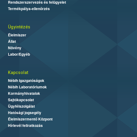
Rendszerszervezés és felügyelet
Termékpálya-ellenőrzés
Ügyintézés
Élelmiszer
Állat
Növény
Labor/Egyéb
Kapcsolat
Nébih Igazgatóságok
Nébih Laboratóriumok
Kormányhivatalok
Sajtókapcsolat
Ügyfélszolgálat
Hatósági jogsegély
Élelmiszermentő Központ
Hírlevél feliratkozás