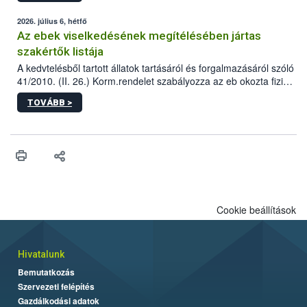
2026. július 6, hétfő
Az ebek viselkedésének megítélésében jártas
szakértők listája
A kedvtelésből tartott állatok tartásáról és forgalmazásáról szóló
41/2010. (II. 26.) Korm.rendelet szabályozza az eb okozta fizikai
sérülés, illetve ennek veszélye keletkezésekor felmerülő
TOVÁBB >
hatósági feladatokat, valamint a veszélyes eb tartását és annak
engedélyezését. Ezen eljárások során szükség esetén be kell
vonni az ebek viselkedésének megítélésében jártas szakértőt.
Cookie beállítások
Hivatalunk
Bemutatkozás
Szervezeti felépítés
Gazdálkodási adatok