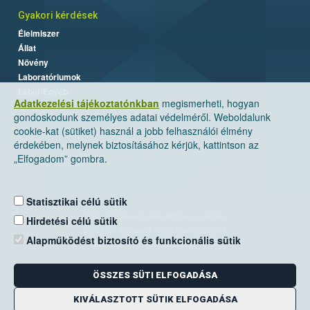
Gyakori kérdések
Élelmiszer
Állat
Növény
Laboratóriumok
Labor/Egyéb
Adatkezelési tájékoztatónkban
megismerheti, hogyan
gondoskodunk személyes adatai védelméről. Weboldalunk
cookie-kat (sütiket) használ a jobb felhasználói élmény
érdekében, melynek biztosításához kérjük, kattintson az
„Elfogadom” gombra.
Statisztikai célú sütik
Nemzeti Élelmiszerlánc-biztonsági Hivatal
Hirdetési célú sütik
Cím: 1024 Budapest, Keleti Károly utca. 24.
Alapműködést biztosító és funkcionális sütik
Levelezési cím: 1525 Budapest. Pf. 30.
ÖSSZES SÜTI ELFOGADÁSA
E-mail:
ugyfelszolgalat@nebih.gov.hu
Zöld szám: 06-80/263-244
KIVÁLASZTOTT SÜTIK ELFOGADÁSA
Telefon: 06-1/ 336-9000