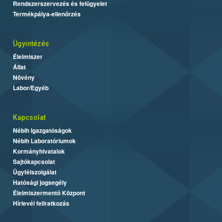
Rendszerszervezés és felügyelet
Termékpálya-ellenőrzés
Ügyintézés
Élelmiszer
Állat
Növény
Labor/Egyéb
Kapcsolat
Nébih Igazgatóságok
Nébih Laboratóriumok
Kormányhivatalok
Sajtókapcsolat
Ügyfélszolgálat
Hatósági jogsegély
Élelmiszermentő Központ
Hírlevél feliratkozás