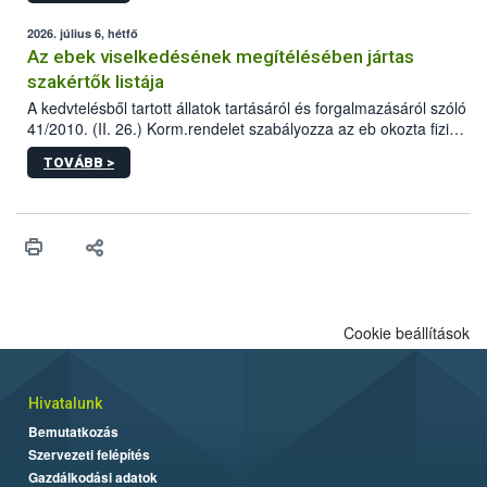
2026. július 6, hétfő
Az ebek viselkedésének megítélésében jártas
szakértők listája
A kedvtelésből tartott állatok tartásáról és forgalmazásáról szóló
41/2010. (II. 26.) Korm.rendelet szabályozza az eb okozta fizikai
sérülés, illetve ennek veszélye keletkezésekor felmerülő
TOVÁBB >
hatósági feladatokat, valamint a veszélyes eb tartását és annak
engedélyezését. Ezen eljárások során szükség esetén be kell
vonni az ebek viselkedésének megítélésében jártas szakértőt.
Cookie beállítások
Hivatalunk
Bemutatkozás
Szervezeti felépítés
Gazdálkodási adatok