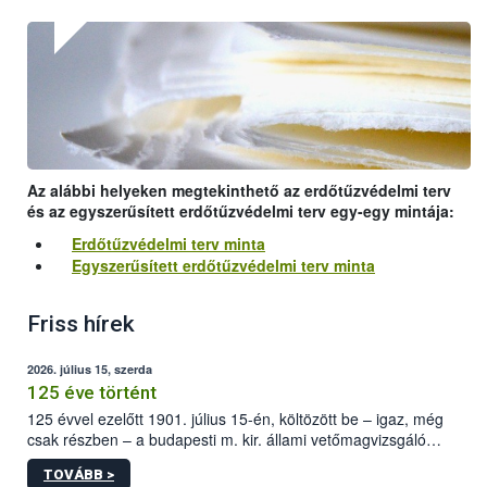
Az alábbi helyeken megtekinthető az erdőtűzvédelmi terv
és az egyszerűsített erdőtűzvédelmi terv egy-egy mintája:
Erdőtűzvédelmi terv minta
Egyszerűsített erdőtűzvédelmi terv minta
Friss hírek
2026. július 15, szerda
125 éve történt
125 évvel ezelőtt 1901. július 15-én, költözött be – igaz, még
csak részben – a budapesti m. kir. állami vetőmagvizsgáló
állomás a Kis Rókus utca 15. szám alatti, Czigler Győző által
TOVÁBB >
tervezett új épületébe.