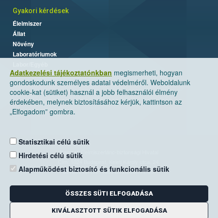
Gyakori kérdések
Élelmiszer
Állat
Növény
Laboratóriumok
Labor/Egyéb
Adatkezelési tájékoztatónkban
megismerheti, hogyan
gondoskodunk személyes adatai védelméről. Weboldalunk
cookie-kat (sütiket) használ a jobb felhasználói élmény
érdekében, melynek biztosításához kérjük, kattintson az
„Elfogadom” gombra.
Statisztikai célú sütik
Nemzeti Élelmiszerlánc-biztonsági Hivatal
Hirdetési célú sütik
Cím: 1024 Budapest, Keleti Károly utca. 24.
Alapműködést biztosító és funkcionális sütik
Levelezési cím: 1525 Budapest. Pf. 30.
ÖSSZES SÜTI ELFOGADÁSA
E-mail:
ugyfelszolgalat@nebih.gov.hu
Zöld szám: 06-80/263-244
KIVÁLASZTOTT SÜTIK ELFOGADÁSA
Telefon: 06-1/ 336-9000