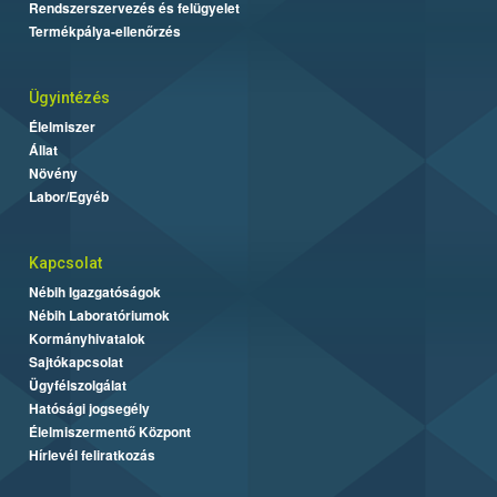
Rendszerszervezés és felügyelet
Termékpálya-ellenőrzés
Ügyintézés
Élelmiszer
Állat
Növény
Labor/Egyéb
Kapcsolat
Nébih Igazgatóságok
Nébih Laboratóriumok
Kormányhivatalok
Sajtókapcsolat
Ügyfélszolgálat
Hatósági jogsegély
Élelmiszermentő Központ
Hírlevél feliratkozás