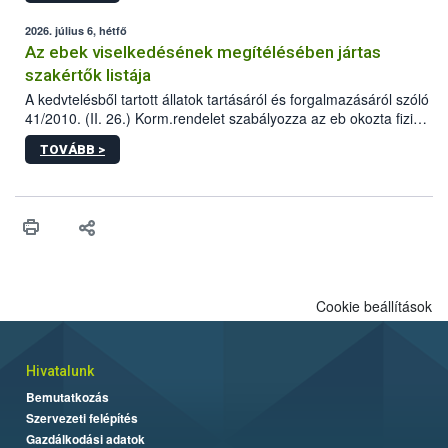
2026. július 6, hétfő
Az ebek viselkedésének megítélésében jártas
szakértők listája
A kedvtelésből tartott állatok tartásáról és forgalmazásáról szóló
41/2010. (II. 26.) Korm.rendelet szabályozza az eb okozta fizikai
sérülés, illetve ennek veszélye keletkezésekor felmerülő
TOVÁBB >
hatósági feladatokat, valamint a veszélyes eb tartását és annak
engedélyezését. Ezen eljárások során szükség esetén be kell
vonni az ebek viselkedésének megítélésében jártas szakértőt.
Cookie beállítások
Hivatalunk
Bemutatkozás
Szervezeti felépítés
Gazdálkodási adatok