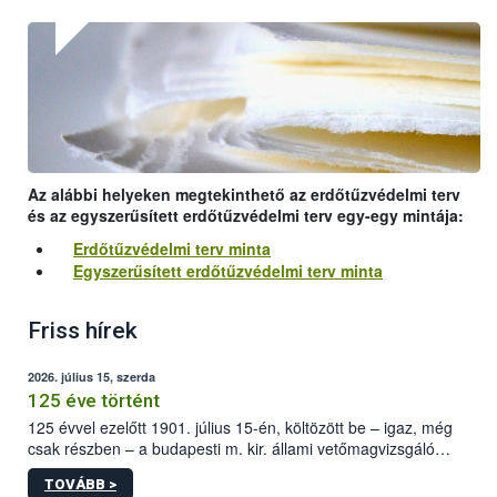
Az alábbi helyeken megtekinthető az erdőtűzvédelmi terv
és az egyszerűsített erdőtűzvédelmi terv egy-egy mintája:
Erdőtűzvédelmi terv minta
Egyszerűsített erdőtűzvédelmi terv minta
Friss hírek
2026. július 15, szerda
125 éve történt
125 évvel ezelőtt 1901. július 15-én, költözött be – igaz, még
csak részben – a budapesti m. kir. állami vetőmagvizsgáló
állomás a Kis Rókus utca 15. szám alatti, Czigler Győző által
TOVÁBB >
tervezett új épületébe.