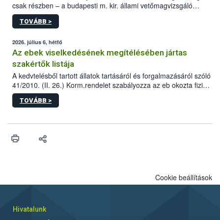
csak részben – a budapesti m. kir. állami vetőmagvizsgáló
állomás a Kis Rókus utca 15. szám alatti, Czigler Győző által
TOVÁBB >
tervezett új épületébe.
2026. július 6, hétfő
Az ebek viselkedésének megítélésében jártas
szakértők listája
A kedvtelésből tartott állatok tartásáról és forgalmazásáról szóló
41/2010. (II. 26.) Korm.rendelet szabályozza az eb okozta fizikai
sérülés, illetve ennek veszélye keletkezésekor felmerülő
TOVÁBB >
hatósági feladatokat, valamint a veszélyes eb tartását és annak
engedélyezését. Ezen eljárások során szükség esetén be kell
vonni az ebek viselkedésének megítélésében jártas szakértőt.
Cookie beállítások
Hivatalunk