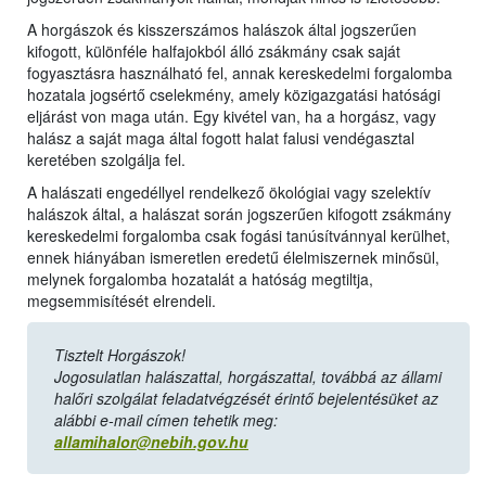
A horgászok és kisszerszámos halászok által jogszerűen
kifogott, különféle halfajokból álló zsákmány csak saját
fogyasztásra használható fel, annak kereskedelmi forgalomba
hozatala jogsértő cselekmény, amely közigazgatási hatósági
eljárást von maga után. Egy kivétel van, ha a horgász, vagy
halász a saját maga által fogott halat falusi vendégasztal
keretében szolgálja fel.
A halászati engedéllyel rendelkező ökológiai vagy szelektív
halászok által, a halászat során jogszerűen kifogott zsákmány
kereskedelmi forgalomba csak fogási tanúsítvánnyal kerülhet,
ennek hiányában ismeretlen eredetű élelmiszernek minősül,
melynek forgalomba hozatalát a hatóság megtiltja,
megsemmisítését elrendeli.
Tisztelt Horgászok!
Jogosulatlan halászattal, horgászattal, továbbá az állami
halőri szolgálat feladatvégzését érintő bejelentésüket az
alábbi e-mail címen tehetik meg:
allamihalor@nebih.gov.hu