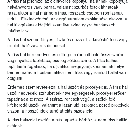
A friss hal jellemzői az élénkvörös kopoltyú, ha annak kopoltyúja
halványvörös vagy barna, valamint szürkés foltok láthatóak
rajta, akkor a hal már nem friss, rosszabb esetben romlásnak
indult. Elszíneződését az oxigéntartalom csökkenése okozza, a
hal kifogásának idejétől számítva színe egyre halványabb,
fakóbb lesz.
A friss hal szeme fényes, tiszta és duzzadt, a kevésbé friss vagy
romlott halé zavaros és beesett.
A friss hal bőre nedves és csillogó, a romlott halé összeszáradt
vagy nyálkás tapintású, esetleg zöldes színű. A friss halhús
tapintásra rugalmas, ha ujjunkkal megnyomjuk és annak helye
benne marad a húsban, akkor nem friss vagy romlott hallal van
dolgunk.
Érdemes szemrevételezni a hal úszóit és pikkelyeit is. A friss hal
úszói nedvesek, színüket tekintve egységesek, pikkelyei erősen
tapadnak a testhez. A száraz, roncsolt végű, a szélek felé
kifehéredő úszók, valamint a lazán ülő, szikkadt, pergő pikkelyek
viszont a hosszú ideig tartó tárolás biztos jelei.
A friss halszelet esetén a hús tapad a bőrhöz, a nem friss halfilé
szétesik.