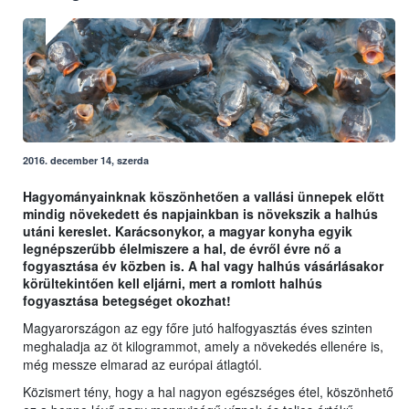
2016. december 14, szerda
Hagyományainknak köszönhetően a vallási ünnepek előtt
mindig növekedett és napjainkban is növekszik a halhús
utáni kereslet. Karácsonykor, a magyar konyha egyik
legnépszerűbb élelmiszere a hal, de évről évre nő a
fogyasztása év közben is. A hal vagy halhús vásárlásakor
körültekintően kell eljárni, mert a romlott halhús
fogyasztása betegséget okozhat!
Magyarországon az egy főre jutó halfogyasztás éves szinten
meghaladja az öt kilogrammot, amely a növekedés ellenére is,
még messze elmarad az európai átlagtól.
Közismert tény, hogy a hal nagyon egészséges étel, köszönhető