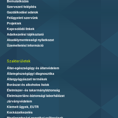
Bemutatkozás
Szervezeti felépítés
Gazdálkodási adatok
Felügyeleti szervünk
Projektek
Kapcsolódó linkek
Adatkezelési tájékoztató
Akadálymentességi nyilatkozat
Üzemeltetési információ
Szakterületek
Állat-egészségügy és állatvédelem
Állategészségügyi diagnosztika
Állatgyógyászati termékek
Borászat és alkoholos italok
Élelmiszer- és takarmánybiztonság
Élelmiszerlánc-biztonsági laborhálózat
Járványvédelem
Kiemelt ügyek, EUTR
Kockázatkezelés
Mezőgazdasági genetikai erőforrások