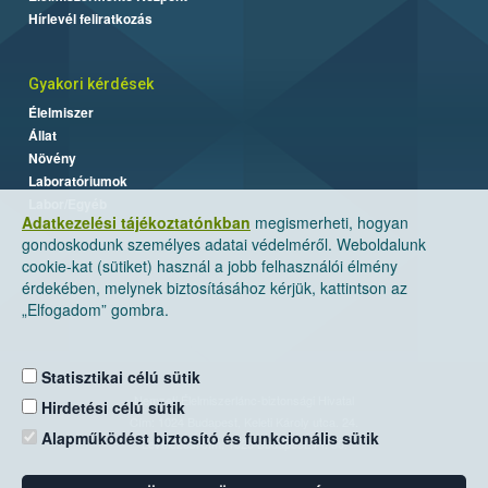
Hírlevél feliratkozás
Gyakori kérdések
Élelmiszer
Állat
Növény
Laboratóriumok
Labor/Egyéb
Adatkezelési tájékoztatónkban
megismerheti, hogyan
gondoskodunk személyes adatai védelméről. Weboldalunk
cookie-kat (sütiket) használ a jobb felhasználói élmény
érdekében, melynek biztosításához kérjük, kattintson az
„Elfogadom” gombra.
Statisztikai célú sütik
Nemzeti Élelmiszerlánc-biztonsági Hivatal
Hirdetési célú sütik
Cím: 1024 Budapest, Keleti Károly utca. 24.
Alapműködést biztosító és funkcionális sütik
Levelezési cím: 1525 Budapest. Pf. 30.