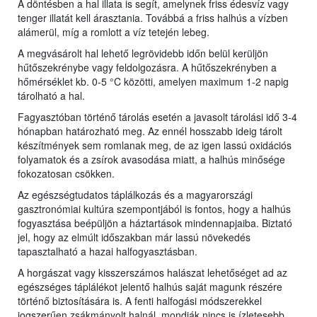
A döntésben a hal illata is segít, amelynek friss édesvíz vagy
tenger illatát kell árasztania. Továbbá a friss halhús a vízben
alámerül, míg a romlott a víz tetején lebeg.
A megvásárolt hal lehető legrövidebb időn belül kerüljön
hűtőszekrénybe vagy feldolgozásra. A hűtőszekrényben a
hőmérséklet kb. 0-5 °C közötti, amelyen maximum 1-2 napig
tárolható a hal.
Fagyasztóban történő tárolás esetén a javasolt tárolási idő 3-4
hónapban határozható meg. Az ennél hosszabb ideig tárolt
készítmények sem romlanak meg, de az igen lassú oxidációs
folyamatok és a zsírok avasodása miatt, a halhús minősége
fokozatosan csökken.
Az egészségtudatos táplálkozás és a magyarországi
gasztronómiai kultúra szempontjából is fontos, hogy a halhús
fogyasztása beépüljön a háztartások mindennapjaiba. Biztató
jel, hogy az elmúlt időszakban már lassú növekedés
tapasztalható a hazai halfogyasztásban.
A horgászat vagy kisszerszámos halászat lehetőséget ad az
egészséges táplálékot jelentő halhús saját magunk részére
történő biztosítására is. A fenti halfogási módszerekkel
jogszerűen zsákmányolt halnál, mondják nincs is ízletesebb.