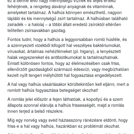
ez a benne lévő nagy mennyiségű víznek és teljes értékű
fehérjének, a rengeteg ásványi anyagnak és vitaminnak,
amelyeket tartalmaz. A halhús könnyen emészthető, nagyon
tápláló és kis mennyiségű zsírt tartalmaz. A halhúsban található
zsiradék – a halolaj – a többi állati eredetű zsíroktól eltérően
telítetlen zsírsavakban gazdag.
Fontos tudni, hogy a halhús a leggyorsabban romló húsféle, és
a szennyezett vizekből kifogott hal veszélyes baktériumokat,
vírusokat, ártalmas nehézfémeket (pl. higany), a tenyésztett
halak vegyszereket és antibiotikumokat is tartalmazhatnak.
Emiatt különösen fontos, hogy az élelmezésében csak friss,
ellenőrzött gazdaságból származó édesvízi, vagy megbízhatóan
kezelt nyílt tengeri mélyhűtött hal fogyasztása engedélyezett.
A hal vagy halhús vásárlásakor körültekintően kell eljárni, mert a
romlott halhús fogyasztása betegséget okozhat!
A romlás jelei először a fejen láthatóak, a kopoltyú és a szem
állapota azonnal elárulja a halhús frissességét, majd a romlás
innen terjed a belső részekre.
Míg egy norvég vagy svéd háziasszony ránézésre eldönti, hogy
friss-e a hal vagy halhús, hazánkban ez problémát okozhat.