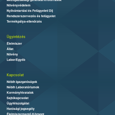
Növényvédelem
Nyilvántartási és Felügyeleti Díj
Rendszerszervezés és felügyelet
Termékpálya-ellenőrzés
Ügyintézés
Élelmiszer
Állat
Növény
Labor/Egyéb
Kapcsolat
Nébih Igazgatóságok
Nébih Laboratóriumok
Kormányhivatalok
Sajtókapcsolat
Ügyfélszolgálat
Hatósági jogsegély
Élelmiszermentő Központ