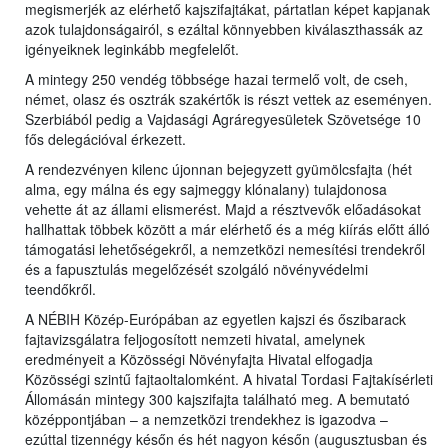
megismerjék az elérhető kajszifajtákat, pártatlan képet kapjanak
azok tulajdonságairól, s ezáltal könnyebben kiválaszthassák az
igényeiknek leginkább megfelelőt.
A mintegy 250 vendég többsége hazai termelő volt, de cseh,
német, olasz és osztrák szakértők is részt vettek az eseményen.
Szerbiából pedig a Vajdasági Agráregyesületek Szövetsége 10
fős delegációval érkezett.
A rendezvényen kilenc újonnan bejegyzett gyümölcsfajta (hét
alma, egy málna és egy sajmeggy klónalany) tulajdonosa
vehette át az állami elismerést. Majd a résztvevők előadásokat
hallhattak többek között a már elérhető és a még kiírás előtt álló
támogatási lehetőségekről, a nemzetközi nemesítési trendekről
és a fapusztulás megelőzését szolgáló növényvédelmi
teendőkről.
A NÉBIH Közép-Európában az egyetlen kajszi és őszibarack
fajtavizsgálatra feljogosított nemzeti hivatal, amelynek
eredményeit a Közösségi Növényfajta Hivatal elfogadja
Közösségi szintű fajtaoltalomként. A hivatal Tordasi Fajtakísérleti
Állomásán mintegy 300 kajszifajta található meg. A bemutató
középpontjában – a nemzetközi trendekhez is igazodva –
ezúttal tizennégy későn és hét nagyon későn (augusztusban és