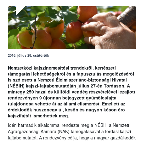
2016. július 28, csütörtök
Nemzetközi kajszinemesítési trendekről, kertészeti
támogatási lehetőségekről és a fapusztulás megelőzéséről
is szó esett a Nemzeti Élelmiszerlánc-biztonsági Hivatal
(NÉBIH) kajszi-fajtabemutatóján július 27-én Tordason. A
mintegy 250 hazai és külföldi vendég részvételével lezajlott
rendezvényen 9 újonnan bejegyzett gyümölcsfajta
tulajdonosa vehette át az állami elismerést. Emellett az
érdeklődők huszonegy új, későn és nagyon későn érő
kajszifajtát ismerhettek meg.
Idén harmadik alkalommal rendezte meg a NÉBIH a Nemzeti
Agrárgazdasági Kamara (NAK) támogatásával a tordasi kajszi-
fajtabemutatót. A rendezvény célja, hogy a magyar gazdálkodók