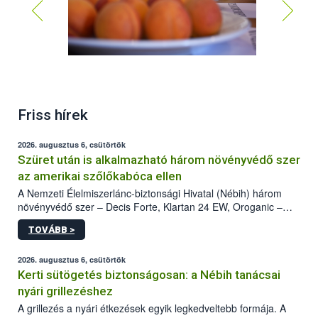
Friss hírek
2026. augusztus 6, csütörtök
Szüret után is alkalmazható három növényvédő szer
az amerikai szőlőkabóca ellen
A Nemzeti Élelmiszerlánc-biztonsági Hivatal (Nébih) három
növényvédő szer – Decis Forte, Klartan 24 EW, Oroganic –
engedélyokiratát módosította, így azok a szüretet követően,
TOVÁBB >
egészen a vesszőérettség (BBCH 91) stádiumáig
felhasználhatóak a szőlőben. A kiterjesztések célja, hogy a korai
érésű szőlőkben is legyen lehetőség a károsító elleni további
2026. augusztus 6, csütörtök
védekezésre. Az Oroganic készítmény kis kiszerelésben kiskerti
Kerti sütögetés biztonságosan: a Nébih tanácsai
felhasználók számára is elérhető és ökológiai termesztésben is
nyári grillezéshez
engedélyezett.
A grillezés a nyári étkezések egyik legkedveltebb formája. A