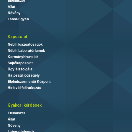
Élelmiszer
Állat
Növény
Labor/Egyéb
Kapcsolat
Nébih Igazgatóságok
Nébih Laboratóriumok
Kormányhivatalok
Sajtókapcsolat
Ügyfélszolgálat
Hatósági jogsegély
Élelmiszermentő Központ
Hírlevél feliratkozás
Gyakori kérdések
Élelmiszer
Állat
Növény
Laboratóriumok