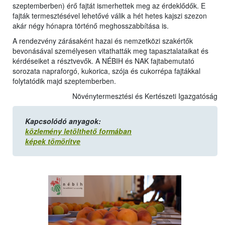
szeptemberben) érő fajtát ismerhettek meg az érdeklődők. E
fajták termesztésével lehetővé válik a hét hetes kajszi szezon
akár négy hónapra történő meghosszabbítása is.
A rendezvény zárásaként hazai és nemzetközi szakértők
bevonásával személyesen vitathatták meg tapasztalataikat és
kérdéseiket a résztvevők. A NÉBIH és NAK fajtabemutató
sorozata napraforgó, kukorica, szója és cukorrépa fajtákkal
folytatódik majd szeptemberben.
Növénytermesztési és Kertészeti Igazgatóság
Kapcsolódó anyagok:
közlemény letölthető formában
képek tömörítve